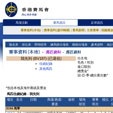
馬場活動
賽馬資訊
足球資訊
賽事資料(本地)
|
賽事資料(越洋轉播)
|
賽馬新聞
|
主要賽事
|
視聽播
報名表
排位表
即時賠率
練馬師分場表
騎師分場表
參考資料
統計
我先到 (BV187) (已退役)
出生地
毛色 / 性別
往績紀錄
進口類別
其他馬匹
總獎金*
冠-亞-季-總出賽次數*
*包括本地及海外賽績及獎金
馬匹往績紀錄 - 我先到
場次
名次
日期
馬場/跑道/
途程
場地
賽事
檔位
賽道
狀況
班次
03/04
馬季