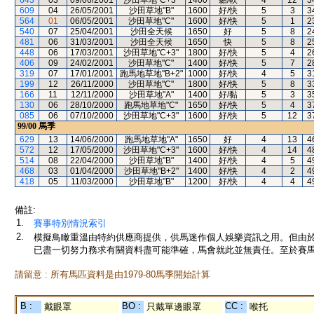
643
03
09/06/2001
沙田草地"C+3"
1400
黏/軟
4
12
3
609
04
26/05/2001
沙田草地"B"
1600
好/快
5
3
3
564
01
06/05/2001
沙田草地"C"
1600
好/快
5
1
2
540
07
25/04/2001
沙田全天候
1650
好
5
8
2
481
06
31/03/2001
沙田全天候
1650
快
5
8
2
448
06
17/03/2001
沙田草地"C+3"
1800
好/快
5
4
2
406
09
24/02/2001
沙田草地"C"
1400
好/快
5
7
2
319
07
17/01/2001
跑馬地草地"B+2"
1000
好/快
4
5
3
199
12
26/11/2000
沙田草地"C"
1800
好/快
5
8
3
166
11
12/11/2000
沙田草地"A"
1400
好/黏
5
3
3
130
06
28/10/2000
跑馬地草地"C"
1650
好/快
5
4
3
085
06
07/10/2000
沙田草地"C+3"
1600
好/快
5
12
3
99/00
馬季
629
13
14/06/2000
跑馬地草地"A"
1650
好
4
13
4
572
12
17/05/2000
沙田草地"C+3"
1600
好/快
4
14
4
514
08
22/04/2000
沙田草地"B"
1400
好/快
4
5
4
468
03
01/04/2000
沙田草地"B+2"
1400
好/快
4
2
4
418
05
11/03/2000
沙田草地"B"
1200
好/快
4
4
4
備註:
1.
賽事特別情況索引
2.
模擬鳥瞰重溫由特約供應商提供，供馬迷作個人娛樂資訊之用。但由
已盡一切努力務求有關資料盡可能準確，馬會就此並無責任。至於賽馬
請留意 : 所有馬匹資料是由1979-80馬季開始計算
B :
BO :
CC :
戴眼罩
只戴單邊眼罩
喉托