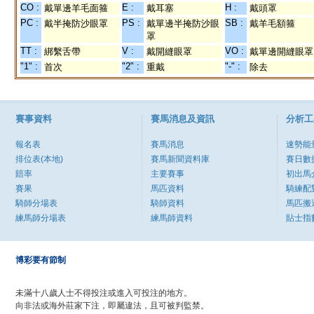
CO :
E :
H :
戴單邊羊毛面箍
戴耳塞
戴頭罩
PC :
PS :
SB :
戴半掩防沙眼罩
戴單邊半掩防沙眼
戴羊毛額箍
罩
TT :
V :
VO :
綁繫舌帶
戴開縫眼罩
戴單邊開縫眼罩
"1" :
"2" :
"-" :
首次
重戴
除去
賽事資料
賽馬消息及資訊
分析工
報名表
賽馬消息
速勢能
排位表(本地)
賽馬新聞資料庫
賽日數
賠率
主要賽事
初出馬
賽果
馬匹資料
騎練配
騎師分場表
騎師資料
馬匹搬
練馬師分場表
練馬師資料
貼士指
博彩要有節制
未滿十八歲人士不得投注或進入可投注的地方。
向非法或海外莊家下注，即屬違法，且可被判監禁。