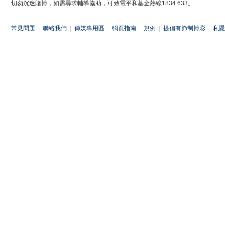
切勿沉迷賭博，如需尋求輔導協助，可致電平和基金熱線1834 633。
常見問題
|
聯絡我們
|
傳媒專用區
|
網頁指南
|
規例
|
提倡有節制博彩
|
私隱