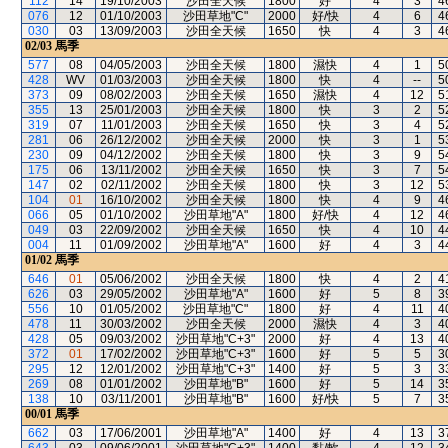
112
14
19/10/2003
沙田全天候
1800
好
4
3
4
076
12
01/10/2003
沙田草地"C"
2000
好/快
4
6
4
030
03
13/09/2003
沙田全天候
1650
快
4
3
4
02/03
馬季
577
08
04/05/2003
沙田全天候
1800
濕快
4
1
5
428
WV
01/03/2003
沙田全天候
1800
快
4
--
5
373
09
08/02/2003
沙田全天候
1650
濕快
4
12
5
355
13
25/01/2003
沙田全天候
1800
快
3
2
5
319
07
11/01/2003
沙田全天候
1650
快
3
4
5
281
06
26/12/2002
沙田全天候
2000
快
3
1
5
230
09
04/12/2002
沙田全天候
1800
快
3
9
5
175
06
13/11/2002
沙田全天候
1650
快
3
7
5
147
02
02/11/2002
沙田全天候
1800
快
3
12
5
104
01
16/10/2002
沙田全天候
1800
快
4
9
4
066
05
01/10/2002
沙田草地"A"
1800
好/快
4
12
4
049
03
22/09/2002
沙田全天候
1650
快
4
10
4
004
11
01/09/2002
沙田草地"A"
1600
好
4
3
4
01/02
馬季
646
01
05/06/2002
沙田全天候
1800
快
4
2
4
626
03
29/05/2002
沙田草地"A"
1600
好
5
8
3
556
10
01/05/2002
沙田草地"C"
1800
好
4
11
4
478
11
30/03/2002
沙田全天候
2000
濕快
4
3
4
428
05
09/03/2002
沙田草地"C+3"
2000
好
4
13
4
372
01
17/02/2002
沙田草地"C+3"
1600
好
5
5
3
295
12
12/01/2002
沙田草地"C+3"
1400
好
5
3
3
269
08
01/01/2002
沙田草地"B"
1600
好
5
14
3
138
10
03/11/2001
沙田草地"B"
1600
好/快
5
7
3
00/01
馬季
662
03
17/06/2001
沙田草地"A"
1400
好
4
13
3