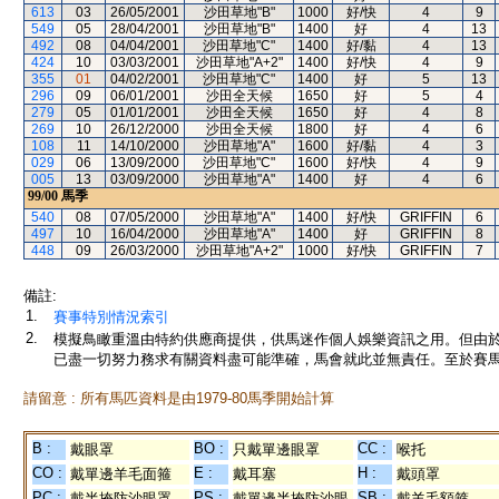
613
03
26/05/2001
沙田草地"B"
1000
好/快
4
9
549
05
28/04/2001
沙田草地"B"
1400
好
4
13
492
08
04/04/2001
沙田草地"C"
1400
好/黏
4
13
424
10
03/03/2001
沙田草地"A+2"
1400
好/快
4
9
355
01
04/02/2001
沙田草地"C"
1400
好
5
13
296
09
06/01/2001
沙田全天候
1650
好
5
4
279
05
01/01/2001
沙田全天候
1650
好
4
8
269
10
26/12/2000
沙田全天候
1800
好
4
6
108
11
14/10/2000
沙田草地"A"
1600
好/黏
4
3
029
06
13/09/2000
沙田草地"C"
1600
好/快
4
9
005
13
03/09/2000
沙田草地"A"
1400
好
4
6
99/00
馬季
540
08
07/05/2000
沙田草地"A"
1400
好/快
GRIFFIN
6
497
10
16/04/2000
沙田草地"A"
1400
好
GRIFFIN
8
448
09
26/03/2000
沙田草地"A+2"
1000
好/快
GRIFFIN
7
備註:
1.
賽事特別情況索引
2.
模擬鳥瞰重溫由特約供應商提供，供馬迷作個人娛樂資訊之用。但由
已盡一切努力務求有關資料盡可能準確，馬會就此並無責任。至於賽馬
請留意 : 所有馬匹資料是由1979-80馬季開始計算
B :
BO :
CC :
戴眼罩
只戴單邊眼罩
喉托
CO :
E :
H :
戴單邊羊毛面箍
戴耳塞
戴頭罩
PC :
PS :
SB :
戴半掩防沙眼罩
戴單邊半掩防沙眼
戴羊毛額箍