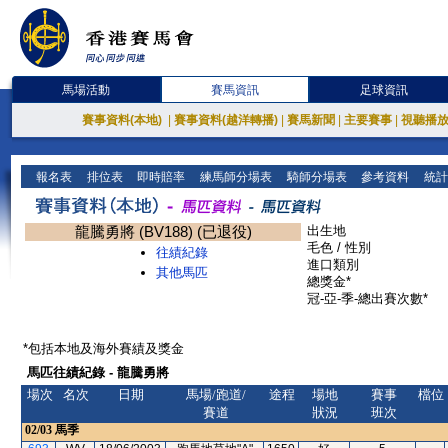
馬場活動
賽馬資訊
足球資訊
賽事資料(本地)
|
賽事資料(越洋轉播)
|
賽馬新聞
|
主要賽事
|
視聽播
報名表
排位表
即時賠率
練馬師分場表
騎師分場表
參考資料
統計
龍騰勇將 (BV188) (已退役)
出生地
毛色 / 性別
往績紀錄
進口類別
其他馬匹
總獎金*
冠-亞-季-總出賽次數*
*包括本地及海外賽績及獎金
馬匹往績紀錄 - 龍騰勇將
場次
名次
日期
馬場/跑道/
途程
場地
賽事
檔位
賽道
狀況
班次
02/03
馬季