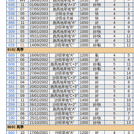
693
WV
18/06/2003
跑馬地草地"A"
1650
好
5
--
648
11
01/06/2003
沙田草地"A+3"
1600
好/快
4
1
585
07
07/05/2003
跑馬地草地"B"
1200
好
4
3
538
05
16/04/2003
沙田全天候
1800
快
4
5
491
06
29/03/2003
沙田全天候
2000
快
4
6
466
11
19/03/2003
跑馬地草地"A"
1650
好
4
4
407
09
23/02/2003
沙田草地"B"
1000
好/快
4
9
309
05
08/01/2003
跑馬地草地"A"
1000
好/快
4
9
154
03
05/11/2002
跑馬地草地"A"
1000
好/快
4
12
117
02
23/10/2002
跑馬地草地"B"
1000
好
4
12
028
01
14/09/2002
沙田草地"C"
1000
好/黏
5
12
01/02
馬季
669
06
16/06/2002
沙田草地"A"
1200
黏
4
5
625
06
29/05/2002
沙田草地"A"
1400
好
5
4
608
02
22/05/2002
跑馬地草地"C+3"
1000
好/黏
5
11
591
06
15/05/2002
跑馬地草地"C"
1000
好/黏
4
8
546
13
27/04/2002
沙田草地"B"
1400
好
5
14
459
03
24/03/2002
沙田草地"C+3"
1400
軟
5
14
432
04
13/03/2002
跑馬地草地"C"
1000
好
5
9
381
05
20/02/2002
跑馬地草地"C+3"
1200
好
5
4
355
02
06/02/2002
跑馬地草地"C"
1000
好
5
6
306
09
16/01/2002
跑馬地草地"C+3"
1200
好
4
3
278
11
05/01/2002
沙田草地"C"
1400
好
5
10
259
13
26/12/2001
沙田草地"A+2"
1200
好/快
5
11
230
02
12/12/2001
跑馬地草地"A"
1000
好
5
10
207
06
01/12/2001
沙田草地"C"
1400
好
5
7
190
09
25/11/2001
沙田草地"B"
1400
好/快
5
2
109
12
21/10/2001
沙田草地"A"
1000
好/快
5
13
00/01
馬季
660
10
17/06/2001
沙田草地"A"
1200
好
4
3