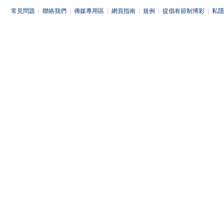
常見問題
|
聯絡我們
|
傳媒專用區
|
網頁指南
|
規例
|
提倡有節制博彩
|
私隱