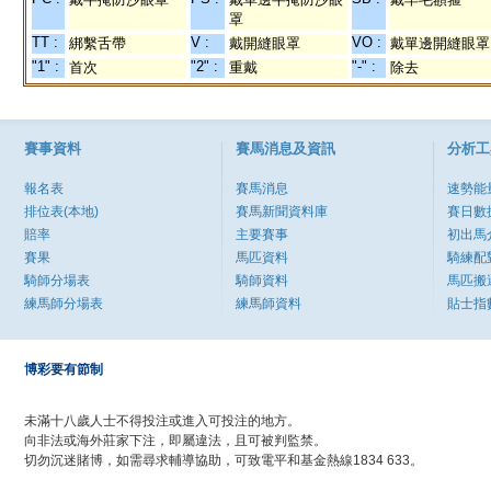
罩
TT :
V :
VO :
綁繫舌帶
戴開縫眼罩
戴單邊開縫眼罩
"1" :
"2" :
"-" :
首次
重戴
除去
賽事資料
賽馬消息及資訊
分析工
報名表
賽馬消息
速勢能
排位表(本地)
賽馬新聞資料庫
賽日數
賠率
主要賽事
初出馬
賽果
馬匹資料
騎練配
騎師分場表
騎師資料
馬匹搬
練馬師分場表
練馬師資料
貼士指
博彩要有節制
未滿十八歲人士不得投注或進入可投注的地方。
向非法或海外莊家下注，即屬違法，且可被判監禁。
切勿沉迷賭博，如需尋求輔導協助，可致電平和基金熱線1834 633。