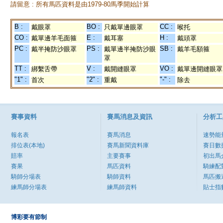
請留意 : 所有馬匹資料是由1979-80馬季開始計算
B :
BO :
CC :
戴眼罩
只戴單邊眼罩
喉托
CO :
E :
H :
戴單邊羊毛面箍
戴耳塞
戴頭罩
PC :
PS :
SB :
戴半掩防沙眼罩
戴單邊半掩防沙眼
戴羊毛額箍
罩
TT :
V :
VO :
綁繫舌帶
戴開縫眼罩
戴單邊開縫眼罩
"1" :
"2" :
"-" :
首次
重戴
除去
賽事資料
賽馬消息及資訊
分析工
報名表
賽馬消息
速勢能
排位表(本地)
賽馬新聞資料庫
賽日數
賠率
主要賽事
初出馬
賽果
馬匹資料
騎練配
騎師分場表
騎師資料
馬匹搬
練馬師分場表
練馬師資料
貼士指
博彩要有節制