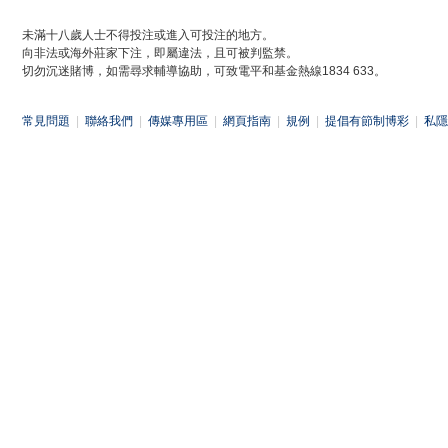
未滿十八歲人士不得投注或進入可投注的地方。
向非法或海外莊家下注，即屬違法，且可被判監禁。
切勿沉迷賭博，如需尋求輔導協助，可致電平和基金熱線1834 633。
常見問題
|
聯絡我們
|
傳媒專用區
|
網頁指南
|
規例
|
提倡有節制博彩
|
私隱