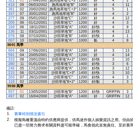
521
01
17/04/2002
跑馬地草地"C+3"
1200
好
4
2
418
09
06/03/2002
跑馬地草地"B"
1000
好
4
11
381
02
20/02/2002
跑馬地草地"C+3"
1200
好
5
1
337
07
30/01/2002
跑馬地草地"B"
1000
好
4
2
277
09
05/01/2002
沙田草地"C"
1200
好
4
12
205
06
01/12/2001
沙田草地"C"
1200
好
4
3
169
06
18/11/2001
沙田草地"A"
1000
好/快
4
9
136
11
03/11/2001
沙田草地"B"
1200
好/快
4
13
078
08
07/10/2001
沙田草地"B"
1400
好/快
4
1
007
10
02/09/2001
沙田草地"A"
1000
黏
4
8
00/01
馬季
664
09
17/06/2001
沙田草地"A"
1200
好
3
13
591
04
20/05/2001
沙田草地"A"
1200
好
4
14
333
08
20/01/2001
沙田草地"A+2"
1000
好/快
3
10
280
11
01/01/2001
沙田草地"C"
1400
好/快
3
6
246
05
17/12/2000
沙田草地"A"
1200
好/快
3
12
215
06
02/12/2000
沙田草地"C+3"
1400
好/快
3
10
203
07
26/11/2000
沙田草地"C"
1200
好/快
4
3
119
02
22/10/2000
沙田草地"B+2"
1200
好/黏
4
3
99/00
馬季
557
01
13/05/2000
沙田草地"B"
1200
好/快
GRIFFIN
3
497
02
16/04/2000
沙田草地"A"
1400
好
GRIFFIN
12
備註:
1.
賽事特別情況索引
2.
模擬鳥瞰重溫由特約供應商提供，供馬迷作個人娛樂資訊之用。但由
已盡一切努力務求有關資料盡可能準確，馬會就此並無責任。至於賽馬