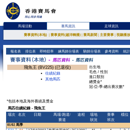
馬場活動
賽馬資訊
足球資訊
賽事資料(本地)
|
賽事資料(越洋轉播)
|
賽馬新聞
|
主要賽事
|
視聽播
報名表
排位表
即時賠率
練馬師分場表
騎師分場表
參考資料
統計
飛魚王 (BV225) (已退役)
出生地
毛色 / 性別
往績紀錄
進口類別
其他馬匹
總獎金*
冠-亞-季-總出賽次數*
*包括本地及海外賽績及獎金
馬匹往績紀錄 - 飛魚王
場次
名次
日期
馬場/跑道/
途程
場地
賽事
檔位
賽道
狀況
班次
01/02
馬季