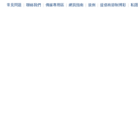
常見問題
|
聯絡我們
|
傳媒專用區
|
網頁指南
|
規例
|
提倡有節制博彩
|
私隱