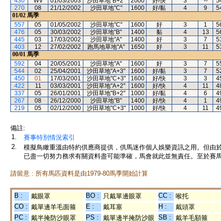
430
WV
01/03/2003
沙田草地"B+2"
2000
好/快
3
--
5
270
08
21/12/2002
沙田草地"C"
1600
好/黏
4
9
5
01/02
馬季
557
05
01/05/2002
沙田草地"C"
1600
好
3
1
5
476
05
30/03/2002
沙田草地"B"
1400
黏
4
13
5
445
03
17/03/2002
沙田草地"A"
1400
好
3
7
5
403
12
27/02/2002
跑馬地草地"A"
1650
好
3
11
5
00/01
馬季
592
04
20/05/2001
沙田草地"A"
1600
好
3
7
5
544
02
25/04/2001
沙田草地"A+3"
1600
好/黏
3
7
5
450
01
17/03/2001
沙田草地"C+3"
1600
好/快
3
3
4
422
11
03/03/2001
沙田草地"A+2"
1600
好/快
4
11
4
337
05
26/01/2001
沙田草地"B+2"
1000
好/黏
4
6
4
267
08
26/12/2000
沙田草地"B"
1400
好/快
4
1
4
219
05
02/12/2000
沙田草地"C+3"
1000
好/快
4
11
4
備註:
1.
賽事特別情況索引
2.
模擬鳥瞰重溫由特約供應商提供，供馬迷作個人娛樂資訊之用。但由
已盡一切努力務求有關資料盡可能準確，馬會就此並無責任。至於賽馬
請留意 : 所有馬匹資料是由1979-80馬季開始計算
B :
BO :
CC :
戴眼罩
只戴單邊眼罩
喉托
CO :
E :
H :
戴單邊羊毛面箍
戴耳塞
戴頭罩
PC :
PS :
SB :
戴半掩防沙眼罩
戴單邊半掩防沙眼
戴羊毛額箍