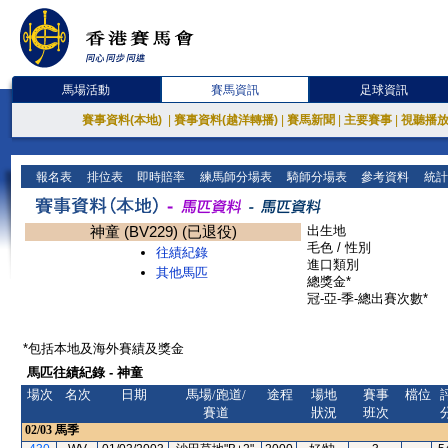
馬場活動
賽馬資訊
足球資訊
賽事資料(本地)
|
賽事資料(越洋轉播)
|
賽馬新聞
|
主要賽事
|
視聽播
報名表
排位表
即時賠率
練馬師分場表
騎師分場表
參考資料
統計
神童 (BV229) (已退役)
出生地
毛色 / 性別
往績紀錄
進口類別
其他馬匹
總獎金*
冠-亞-季-總出賽次數*
*包括本地及海外賽績及獎金
馬匹往績紀錄 - 神童
場次
名次
日期
馬場/跑道/
途程
場地
賽事
檔位
賽道
狀況
班次
02/03
馬季