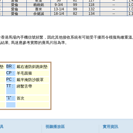
6
愛倫
霍達
36
82
127
--
1.
1
愛倫
賴維銘
9-3/4
99
118
--
1.
4
愛倫
賽米
13-1/4
99
132
--
1.
4
愛倫
余健誠
18-1/4
82
134
--
1.
於香港馬場內手機信號頻繁，因此其他接收系統有可能受干擾而令模擬鳥瞰重溫
結果, 馬迷應參考實際的賽馬片段為準。
BR :
墊
戴右邊防斜跑刺墊
CP :
羊毛面箍
PC :
戴半掩防沙眼罩
TT :
綁繫舌帶
"1" :
首次
具
視聽播放區
實用資訊