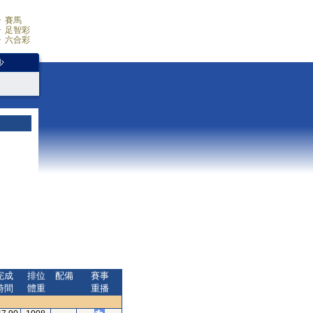
賽馬
足智彩
六合彩
少
完成
排位
配備
賽事
時間
體重
重播