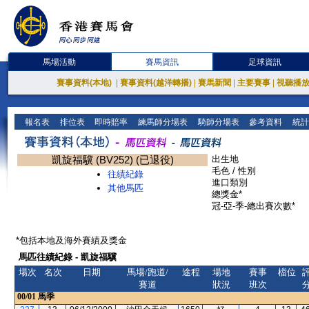
馬場活動
賽馬資訊
足球資訊
賽事資料(本地)
|
賽事資料(越洋轉播)
|
賽馬新聞
|
主要賽事
|
視聽播
報名表
排位表
即時賠率
練馬師分場表
騎師分場表
參考資料
統計
凱旋福驥 (BV252) (已退役)
出生地
毛色 / 性別
往績紀錄
進口類別
其他馬匹
總獎金*
冠-亞-季-總出賽次數*
*包括本地及海外賽績及獎金
馬匹往績紀錄 - 凱旋福驥
場次
名次
日期
馬場/跑道/
途程
場地
賽事
檔位
賽道
狀況
班次
00/01
馬季