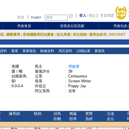
登入
/
登記
常見問題
首頁
English
馬會會員
慈善及社區貢獻
馬會知多
放區
|
國際賽馬
|
香港國際馬匹拍賣會
|
從化馬場
|
投注指南
|
賽馬知多些
|
RESTART
資料
賽果
賽事報告
騎練資料
馬匹資料
試閘結果
賽期表
:
美國
馬主
:
周啟厚
:
棗 / 閹
最後評分
:
39
:
自購新馬
父系
:
Centauress
:
$0
母系
:
Screen Writer
:
0-0-0-4
外祖父
:
Poppy Jay
同父系馬
:
沒有
評
練馬師
騎師
頭馬
獨贏
實際
沿途
分
距離
賠率
負磅
走位