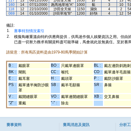
227
13
06/12/2000
沙田全天候
1650
好
4
13
4
160
14
07/11/2000
跑馬地草地"A"
1000
黏
3
10
5
118
12
22/10/2000
沙田全天候
1150
濕快
4
2
5
069
14
01/10/2000
沙田草地"B"
1200
好/快
4
12
5
備註:
1.
賽事特別情況索引
2.
模擬鳥瞰重溫由特約供應商提供，供馬迷作個人娛樂資訊之用。但由
已盡一切努力務求有關資料盡可能準確，馬會就此並無責任。至於賽馬
請留意 : 所有馬匹資料是由1979-80馬季開始計算
B :
BO :
BL :
戴眼罩
只戴單邊眼罩
戴左邊防斜跑刺
BK :
CC :
CO :
閘氈
喉托
戴單邊羊毛面箍
E :
H :
P :
戴耳塞
戴頭罩
戴防沙眼罩
PS :
SB :
SR :
戴單邊半掩防沙眼
戴羊毛額箍
鼻箍
罩
V :
VO :
XB :
戴開縫眼罩
戴單邊開縫眼罩
交叉鼻箍
"2" :
"-" :
重戴
除去
賽事資料
賽馬消息及資訊
分析工