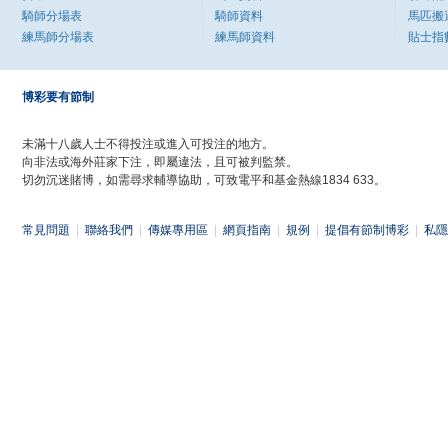
騎師分場表
騎師資料
馬匹搬
練馬師分場表
練馬師資料
貼士指
博彩要有節制
未滿十八歲人士不得投注或進入可投注的地方。
向非法或海外莊家下注，即屬違法，且可被判監禁。
切勿沉迷賭博，如需尋求輔導協助，可致電平和基金熱線1834 633。
常見問題
|
聯絡我們
|
傳媒專用區
|
網頁指南
|
規例
|
提倡有節制博彩
|
私隱