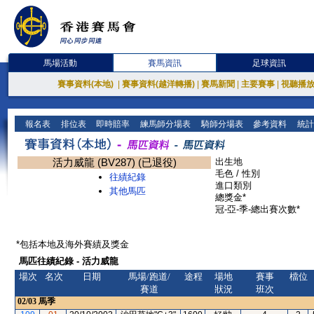
馬場活動
賽馬資訊
足球資訊
賽事資料(本地)
|
賽事資料(越洋轉播)
|
賽馬新聞
|
主要賽事
|
視聽播
報名表
排位表
即時賠率
練馬師分場表
騎師分場表
參考資料
統計
活力威龍 (BV287) (已退役)
出生地
毛色 / 性別
往績紀錄
進口類別
其他馬匹
總獎金*
冠-亞-季-總出賽次數*
*包括本地及海外賽績及獎金
馬匹往績紀錄 - 活力威龍
場次
名次
日期
馬場/跑道/
途程
場地
賽事
檔位
賽道
狀況
班次
02/03
馬季