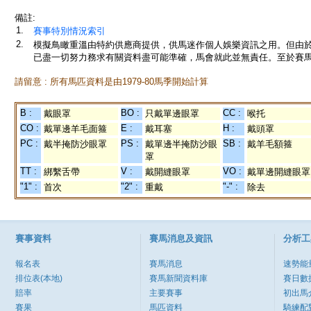
備註:
1.
賽事特別情況索引
2.
模擬鳥瞰重溫由特約供應商提供，供馬迷作個人娛樂資訊之用。但由
已盡一切努力務求有關資料盡可能準確，馬會就此並無責任。至於賽馬
請留意 : 所有馬匹資料是由1979-80馬季開始計算
B :
BO :
CC :
戴眼罩
只戴單邊眼罩
喉托
CO :
E :
H :
戴單邊羊毛面箍
戴耳塞
戴頭罩
PC :
PS :
SB :
戴半掩防沙眼罩
戴單邊半掩防沙眼
戴羊毛額箍
罩
TT :
V :
VO :
綁繫舌帶
戴開縫眼罩
戴單邊開縫眼罩
"1" :
"2" :
"-" :
首次
重戴
除去
賽事資料
賽馬消息及資訊
分析工
報名表
賽馬消息
速勢能
排位表(本地)
賽馬新聞資料庫
賽日數
賠率
主要賽事
初出馬
賽果
馬匹資料
騎練配