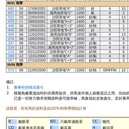
00/01
馬季
660
04
17/06/2001
沙田草地"A"
1200
好
4
10
637
02
06/06/2001
跑馬地草地"C"
1200
黏
4
2
533
03
22/04/2001
沙田草地"A"
1400
好/黏
4
13
475
01
28/03/2001
沙田草地"A+2"
1400
好
5
6
448
04
17/03/2001
沙田草地"C+3"
1800
好/快
5
1
440
05
10/03/2001
沙田草地"B+2"
1400
好
5
7
400
06
21/02/2001
跑馬地草地"B"
1650
好/快
4
13
374
08
10/02/2001
沙田全天候
1650
好
4
6
337
08
26/01/2001
沙田草地"B+2"
1000
好/黏
4
4
319
13
17/01/2001
跑馬地草地"B+2"
1000
好/快
4
8
214
09
02/12/2000
沙田草地"C+3"
1200
好/快
4
6
169
12
12/11/2000
沙田草地"A"
1400
好/黏
4
8
087
08
07/10/2000
沙田草地"C+3"
1400
好/快
4
3
99/00
馬季
573
08
21/05/2000
沙田草地"A"
1000
好/快
GRIFFIN
10
備註:
1.
賽事特別情況索引
2.
模擬鳥瞰重溫由特約供應商提供，供馬迷作個人娛樂資訊之用。但由
已盡一切努力務求有關資料盡可能準確，馬會就此並無責任。至於賽馬
請留意 : 所有馬匹資料是由1979-80馬季開始計算
B :
BO :
CC :
戴眼罩
只戴單邊眼罩
喉托
CO :
E :
H :
戴單邊羊毛面箍
戴耳塞
戴頭罩