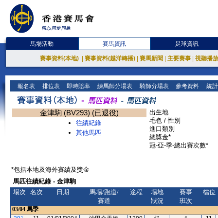
馬場活動
賽馬資訊
足球資訊
賽事資料(本地)
|
賽事資料(越洋轉播)
|
賽馬新聞
|
主要賽事
|
視聽播
報名表
排位表
即時賠率
練馬師分場表
騎師分場表
參考資料
統計
金津駒 (BV293) (已退役)
出生地
毛色 / 性別
往績紀錄
進口類別
其他馬匹
總獎金*
冠-亞-季-總出賽次數*
*包括本地及海外賽績及獎金
馬匹往績紀錄 - 金津駒
場次
名次
日期
馬場/跑道/
途程
場地
賽事
檔位
賽道
狀況
班次
03/04
馬季