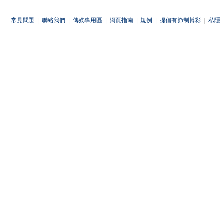
常見問題
|
聯絡我們
|
傳媒專用區
|
網頁指南
|
規例
|
提倡有節制博彩
|
私隱