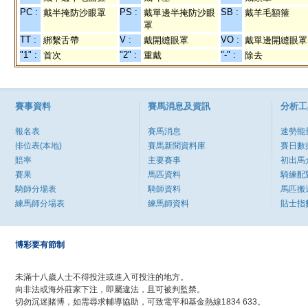
PC :
PS :
SB :
戴半掩防沙眼罩
戴單邊半掩防沙眼
戴羊毛額箍
罩
TT :
V :
VO :
綁繫舌帶
戴開縫眼罩
戴單邊開縫眼罩
"1" :
"2" :
"-" :
首次
重戴
除去
賽事資料
賽馬消息及資訊
分析工
報名表
賽馬消息
速勢能
排位表(本地)
賽馬新聞資料庫
賽日數
賠率
主要賽事
初出馬
賽果
馬匹資料
騎練配
騎師分場表
騎師資料
馬匹搬
練馬師分場表
練馬師資料
貼士指
博彩要有節制
未滿十八歲人士不得投注或進入可投注的地方。
向非法或海外莊家下注，即屬違法，且可被判監禁。
切勿沉迷賭博，如需尋求輔導協助，可致電平和基金熱線1834 633。