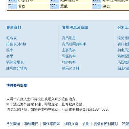
"1" :
"2" :
"-" :
首次
重戴
除去
賽事資料
賽馬消息及資訊
分析工
報名表
賽馬消息
速勢能
排位表(本地)
賽馬新聞資料庫
賽日數
賠率
主要賽事
初出馬
賽果
馬匹資料
騎練配
騎師分場表
騎師資料
馬匹搬
練馬師分場表
練馬師資料
貼士指
博彩要有節制
未滿十八歲人士不得投注或進入可投注的地方。
向非法或海外莊家下注，即屬違法，且可被判監禁。
切勿沉迷賭博，如需尋求輔導協助，可致電平和基金熱線1834 633。
常見問題
|
聯絡我們
|
傳媒專用區
|
網頁指南
|
規例
|
提倡有節制博彩
|
私隱