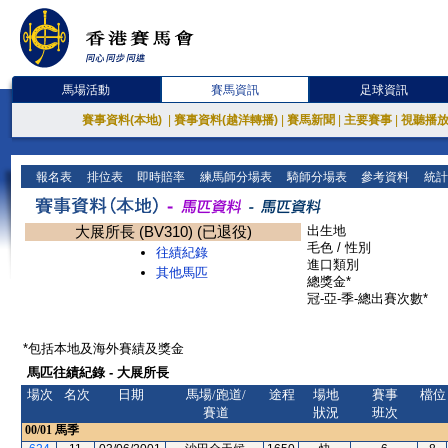
馬場活動
賽馬資訊
足球資訊
賽事資料(本地)
|
賽事資料(越洋轉播)
|
賽馬新聞
|
主要賽事
|
視聽播
報名表
排位表
即時賠率
練馬師分場表
騎師分場表
參考資料
統計
大展所長 (BV310) (已退役)
出生地
毛色 / 性別
往績紀錄
進口類別
其他馬匹
總獎金*
冠-亞-季-總出賽次數*
*包括本地及海外賽績及獎金
馬匹往績紀錄 - 大展所長
場次
名次
日期
馬場/跑道/
途程
場地
賽事
檔位
賽道
狀況
班次
00/01
馬季