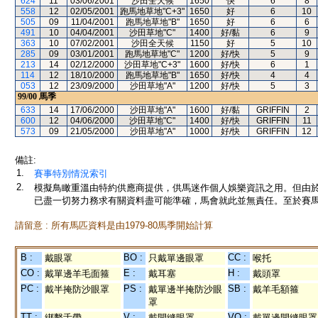
624
11
03/06/2001
沙田全天候
1650
快
6
8
558
12
02/05/2001
跑馬地草地"C+3"
1650
好
6
10
505
09
11/04/2001
跑馬地草地"B"
1650
好
6
6
491
10
04/04/2001
沙田草地"C"
1400
好/黏
6
9
363
10
07/02/2001
沙田全天候
1150
好
5
10
285
09
03/01/2001
跑馬地草地"C"
1200
好/快
5
9
213
14
02/12/2000
沙田草地"C+3"
1600
好/快
6
1
114
12
18/10/2000
跑馬地草地"B"
1650
好/快
4
4
053
12
23/09/2000
沙田草地"A"
1200
好/快
5
3
99/00
馬季
633
14
17/06/2000
沙田草地"A"
1600
好/黏
GRIFFIN
2
600
12
04/06/2000
沙田草地"C"
1400
好/快
GRIFFIN
11
573
09
21/05/2000
沙田草地"A"
1000
好/快
GRIFFIN
12
備註:
1.
賽事特別情況索引
2.
模擬鳥瞰重溫由特約供應商提供，供馬迷作個人娛樂資訊之用。但由
已盡一切努力務求有關資料盡可能準確，馬會就此並無責任。至於賽馬
請留意 : 所有馬匹資料是由1979-80馬季開始計算
B :
BO :
CC :
戴眼罩
只戴單邊眼罩
喉托
CO :
E :
H :
戴單邊羊毛面箍
戴耳塞
戴頭罩
PC :
PS :
SB :
戴半掩防沙眼罩
戴單邊半掩防沙眼
戴羊毛額箍
罩
TT :
V :
VO :
綁繫舌帶
戴開縫眼罩
戴單邊開縫眼罩