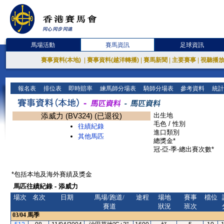
馬場活動
賽馬資訊
足球資訊
賽事資料(本地)
|
賽事資料(越洋轉播)
|
賽馬新聞
|
主要賽事
|
視聽播
報名表
排位表
即時賠率
練馬師分場表
騎師分場表
參考資料
統計
添威力 (BV324) (已退役)
出生地
毛色 / 性別
往績紀錄
進口類別
其他馬匹
總獎金*
冠-亞-季-總出賽次數*
*包括本地及海外賽績及獎金
馬匹往績紀錄 - 添威力
場次
名次
日期
馬場/跑道/
途程
場地
賽事
檔位
賽道
狀況
班次
03/04
馬季