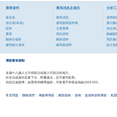
賽事資料
賽馬消息及資訊
分析工
報名表
賽馬消息
速勢能
排位表(本地)
賽馬新聞資料庫
賽日數
賠率
主要賽事
初出馬
賽果
馬匹資料
騎練配
騎師分場表
騎師資料
馬匹搬
練馬師分場表
練馬師資料
貼士指
博彩要有節制
未滿十八歲人士不得投注或進入可投注的地方。
向非法或海外莊家下注，即屬違法，且可被判監禁。
切勿沉迷賭博，如需尋求輔導協助，可致電平和基金熱線1834 633。
常見問題
|
聯絡我們
|
傳媒專用區
|
網頁指南
|
規例
|
提倡有節制博彩
|
私隱