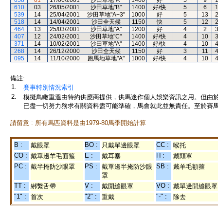
658
01
17/06/2001
沙田草地"A"
1400
好
5
9
610
03
26/05/2001
沙田草地"B"
1400
好/快
5
6
539
14
25/04/2001
沙田草地"A+3"
1000
好
5
13
518
14
14/04/2001
沙田全天候
1150
快
5
12
464
13
25/03/2001
沙田草地"A"
1200
好
4
2
407
12
24/02/2001
沙田草地"C"
1400
好/快
4
10
371
14
10/02/2001
沙田草地"A"
1400
好/快
4
10
268
14
26/12/2000
沙田全天候
1150
好
3
11
095
14
11/10/2000
跑馬地草地"A"
1000
好/快
4
10
備註:
1.
賽事特別情況索引
2.
模擬鳥瞰重溫由特約供應商提供，供馬迷作個人娛樂資訊之用。但由
已盡一切努力務求有關資料盡可能準確，馬會就此並無責任。至於賽馬
請留意 : 所有馬匹資料是由1979-80馬季開始計算
B :
BO :
CC :
戴眼罩
只戴單邊眼罩
喉托
CO :
E :
H :
戴單邊羊毛面箍
戴耳塞
戴頭罩
PC :
PS :
SB :
戴半掩防沙眼罩
戴單邊半掩防沙眼
戴羊毛額箍
罩
TT :
V :
VO :
綁繫舌帶
戴開縫眼罩
戴單邊開縫眼罩
"1" :
"2" :
"-" :
首次
重戴
除去