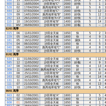
636
13
30/05/2004
沙田草地"A+3"
1600
好/快
5
9
600
11
16/05/2004
沙田草地"C"
2000
好/快
5
1
528
02
17/04/2004
跑馬地草地"A"
1800
好
5
6
444
12
07/03/2004
沙田草地"C"
2000
好/快
5
12
329
09
14/01/2004
跑馬地草地"B"
1800
好/快
5
12
282
13
26/12/2003
沙田草地"A+3"
1600
好/快
5
3
110
10
19/10/2003
沙田草地"B"
1400
好/快
5
14
011
WV
06/09/2003
沙田草地"B"
1200
好/黏
5
--
02/03
馬季
315
06
11/01/2003
沙田全天候
1650
快
5
2
229
05
04/12/2002
沙田全天候
1800
快
4
9
181
05
16/11/2002
沙田全天候
1650
濕快
4
1
074
04
06/10/2002
沙田全天候
1650
快
4
5
040
06
18/09/2002
跑馬地草地"C"
1800
好
4
8
018
08
07/09/2002
沙田草地"B"
1400
好/快
4
3
01/02
馬季
634
11
01/06/2002
沙田全天候
1650
快
4
12
585
12
11/05/2002
沙田草地"A"
1600
好/黏
4
9
347
08
02/02/2002
沙田全天候
1650
快
4
13
308
11
16/01/2002
跑馬地草地"C+3"
2200
好
3
6
189
08
25/11/2001
沙田草地"B"
2000
好/快
4
10
163
02
14/11/2001
沙田全天候
1650
快
4
14
131
11
31/10/2001
跑馬地草地"C"
2200
好/快
4
4
111
07
21/10/2001
沙田全天候
1800
快
4
13
029
10
12/09/2001
跑馬地草地"B"
1650
好/快
4
5
00/01
馬季
663
02
17/06/2001
沙田草地"A"
1800
好
3
5
626
02
03/06/2001
沙田全天候
1800
快
4
10
608
01
26/05/2001
沙田全天候
1650
快
4
1