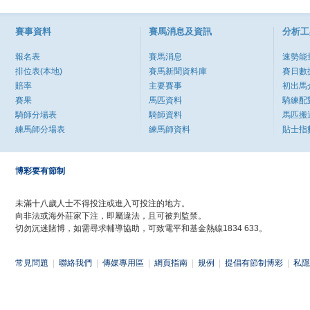
賽事資料
賽馬消息及資訊
分析工
報名表
賽馬消息
速勢能
排位表(本地)
賽馬新聞資料庫
賽日數
賠率
主要賽事
初出馬
賽果
馬匹資料
騎練配
騎師分場表
騎師資料
馬匹搬
練馬師分場表
練馬師資料
貼士指
博彩要有節制
未滿十八歲人士不得投注或進入可投注的地方。
向非法或海外莊家下注，即屬違法，且可被判監禁。
切勿沉迷賭博，如需尋求輔導協助，可致電平和基金熱線1834 633。
常見問題
|
聯絡我們
|
傳媒專用區
|
網頁指南
|
規例
|
提倡有節制博彩
|
私隱