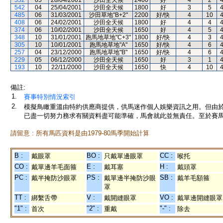
552
05
28/04/2001
沙田全天候
2400
好
4
2
542
04
25/04/2001
沙田全天候
1800
好
3
5
485
06
31/03/2001
沙田草地"B+2"
2200
好/快
4
10
408
06
24/02/2001
沙田全天候
1800
好
4
4
374
06
10/02/2001
沙田全天候
1650
好
4
5
348
10
31/01/2001
跑馬地草地"C+3"
1800
好/快
4
3
305
10
10/01/2001
跑馬地草地"A"
1650
好/快
4
6
257
04
23/12/2000
跑馬地草地"B"
1650
好/快
4
6
229
05
06/12/2000
沙田全天候
1650
好
3
1
193
10
22/11/2000
沙田全天候
1650
快
4
10
備註:
1.
賽事特別情況索引
2.
模擬鳥瞰重溫由特約供應商提供，供馬迷作個人娛樂資訊之用。但由
已盡一切努力務求有關資料盡可能準確，馬會就此並無責任。至於賽馬
請留意 : 所有馬匹資料是由1979-80馬季開始計算
B :
BO :
CC :
戴眼罩
只戴單邊眼罩
喉托
CO :
E :
H :
戴單邊羊毛面箍
戴耳塞
戴頭罩
PC :
PS :
SB :
戴半掩防沙眼罩
戴單邊半掩防沙眼
戴羊毛額箍
罩
TT :
V :
VO :
綁繫舌帶
戴開縫眼罩
戴單邊開縫眼罩
"1" :
"2" :
"-" :
首次
重戴
除去