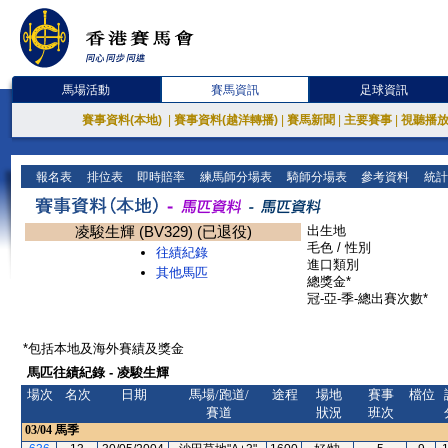
馬場活動
賽馬資訊
足球資訊
賽事資料(本地)
|
賽事資料(越洋轉播)
|
賽馬新聞
|
主要賽事
|
視聽播
報名表
排位表
即時賠率
練馬師分場表
騎師分場表
參考資料
統計
凌駿生輝 (BV329) (已退役)
出生地
毛色 / 性別
往績紀錄
進口類別
其他馬匹
總獎金*
冠-亞-季-總出賽次數*
*包括本地及海外賽績及獎金
馬匹往績紀錄 - 凌駿生輝
場次
名次
日期
馬場/跑道/
途程
場地
賽事
檔位
賽道
狀況
班次
03/04
馬季