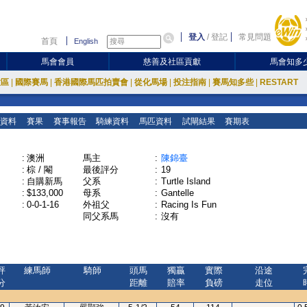
登入
/
登記
常見問題
首頁
English
馬會會員
慈善及社區貢獻
馬會知多
放區
|
國際賽馬
|
香港國際馬匹拍賣會
|
從化馬場
|
投注指南
|
賽馬知多些
|
RESTART
資料
賽果
賽事報告
騎練資料
馬匹資料
試閘結果
賽期表
:
澳洲
馬主
:
陳錦臺
:
棕 / 閹
最後評分
:
19
:
自購新馬
父系
:
Turtle Island
:
$133,000
母系
:
Gantelle
:
0-0-1-16
外祖父
:
Racing Is Fun
同父系馬
:
沒有
評
練馬師
騎師
頭馬
獨贏
實際
沿途
分
距離
賠率
負磅
走位