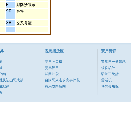
P :
戴防沙眼罩
SR :
鼻箍
XB :
交叉鼻箍
具
視聽播放區
實用資訊
量
賽日收音機
賽馬日一般資訊
據
賽馬節目
檔位統計
介紹
試閘片段
騎師王統計
對及初岀馬成績
自購馬來港前賽事片段
靈活玩
遷紀錄
賽馬娛樂新聞
傳媒專用區
數