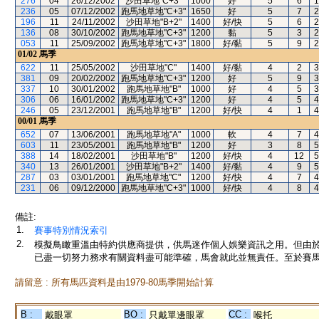
276
04
26/12/2002
沙田草地"C+3"
1000
好
5
6
1
236
05
07/12/2002
跑馬地草地"C+3"
1650
好
5
7
2
196
11
24/11/2002
沙田草地"B+2"
1400
好/快
5
6
2
136
08
30/10/2002
跑馬地草地"C+3"
1200
黏
5
3
2
053
11
25/09/2002
跑馬地草地"C+3"
1800
好/黏
5
9
2
01/02
馬季
622
11
25/05/2002
沙田草地"C"
1400
好/黏
4
2
3
381
09
20/02/2002
跑馬地草地"C+3"
1200
好
5
9
3
337
10
30/01/2002
跑馬地草地"B"
1000
好
4
5
3
306
06
16/01/2002
跑馬地草地"C+3"
1200
好
4
5
4
246
05
23/12/2001
跑馬地草地"B"
1200
好/快
4
1
4
00/01
馬季
652
07
13/06/2001
跑馬地草地"A"
1000
軟
4
7
4
603
11
23/05/2001
跑馬地草地"B"
1200
好
3
8
5
388
14
18/02/2001
沙田草地"B"
1200
好/快
4
12
5
340
13
26/01/2001
沙田草地"B+2"
1400
好/黏
4
9
5
287
03
03/01/2001
跑馬地草地"C"
1200
好/快
4
7
4
231
06
09/12/2000
跑馬地草地"C+3"
1000
好/快
4
8
4
備註:
1.
賽事特別情況索引
2.
模擬鳥瞰重溫由特約供應商提供，供馬迷作個人娛樂資訊之用。但由
已盡一切努力務求有關資料盡可能準確，馬會就此並無責任。至於賽馬
請留意 : 所有馬匹資料是由1979-80馬季開始計算
B :
BO :
CC :
戴眼罩
只戴單邊眼罩
喉托