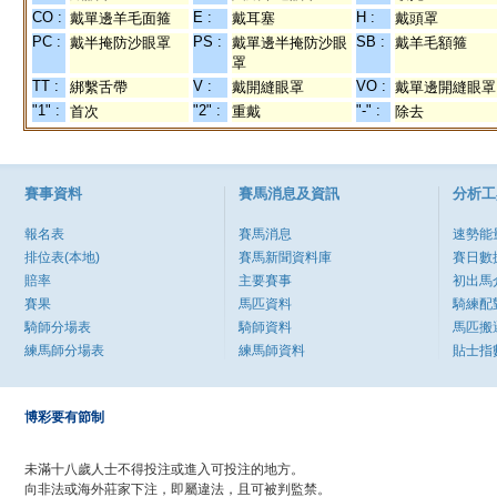
CO :
E :
H :
戴單邊羊毛面箍
戴耳塞
戴頭罩
PC :
PS :
SB :
戴半掩防沙眼罩
戴單邊半掩防沙眼
戴羊毛額箍
罩
TT :
V :
VO :
綁繫舌帶
戴開縫眼罩
戴單邊開縫眼罩
"1" :
"2" :
"-" :
首次
重戴
除去
賽事資料
賽馬消息及資訊
分析工
報名表
賽馬消息
速勢能
排位表(本地)
賽馬新聞資料庫
賽日數
賠率
主要賽事
初出馬
賽果
馬匹資料
騎練配
騎師分場表
騎師資料
馬匹搬
練馬師分場表
練馬師資料
貼士指
博彩要有節制
未滿十八歲人士不得投注或進入可投注的地方。
向非法或海外莊家下注，即屬違法，且可被判監禁。