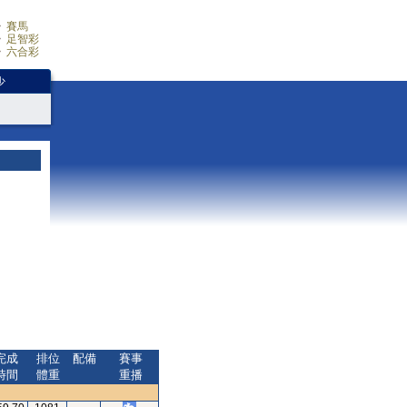
賽馬
足智彩
六合彩
少
完成
排位
配備
賽事
時間
體重
重播