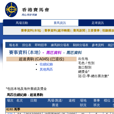
馬場活動
賽馬資訊
足球資訊
賽事資料(本地)
|
賽事資料(越洋轉播)
|
賽馬新聞
|
主要賽事
|
視聽播
報名表
排位表
即時賠率
練馬師分場表
騎師分場表
參考資料
統計
超速勇駒 (CA045) (已退役)
出生地
毛色 / 性別
往績紀錄
進口類別
其他馬匹
總獎金*
冠-亞-季-總出賽次數*
*包括本地及海外賽績及獎金
馬匹往績紀錄 - 超速勇駒
場次
名次
日期
馬場/跑道/
途程
場地
賽事
檔位
賽道
狀況
班次
02/03
馬季