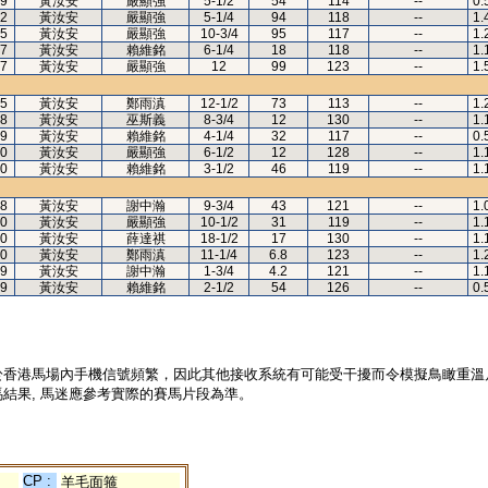
9
黃汝安
嚴顯強
5-1/2
54
114
--
0.
2
黃汝安
嚴顯強
5-1/4
94
118
--
1.
5
黃汝安
嚴顯強
10-3/4
95
117
--
1.
7
黃汝安
賴維銘
6-1/4
18
118
--
1.
7
黃汝安
嚴顯強
12
99
123
--
1.
5
黃汝安
鄭雨滇
12-1/2
73
113
--
1.
8
黃汝安
巫斯義
8-3/4
12
130
--
1.
9
黃汝安
賴維銘
4-1/4
32
117
--
0.
0
黃汝安
嚴顯強
6-1/2
12
128
--
1.
0
黃汝安
賴維銘
3-1/2
46
119
--
1.
8
黃汝安
謝中瀚
9-3/4
43
121
--
1.
0
黃汝安
嚴顯強
10-1/2
31
119
--
1.
0
黃汝安
薛達祺
18-1/2
17
130
--
1.
0
黃汝安
鄭雨滇
11-1/4
6.8
123
--
1.
9
黃汝安
謝中瀚
1-3/4
4.2
121
--
1.
9
黃汝安
賴維銘
2-1/2
54
126
--
0.
於香港馬場內手機信號頻繁，因此其他接收系統有可能受干擾而令模擬鳥瞰重溫
結果, 馬迷應參考實際的賽馬片段為準。
CP :
羊毛面箍