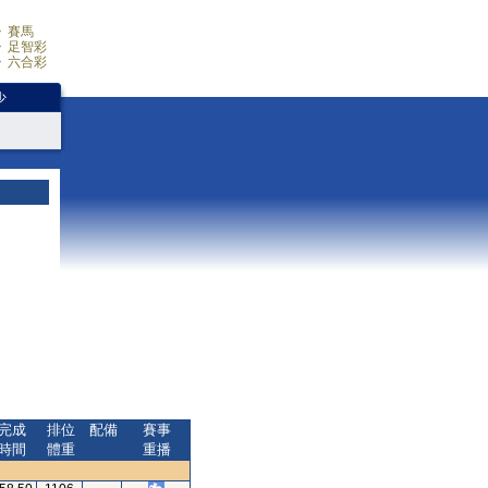
賽馬
足智彩
六合彩
少
完成
排位
配備
賽事
時間
體重
重播