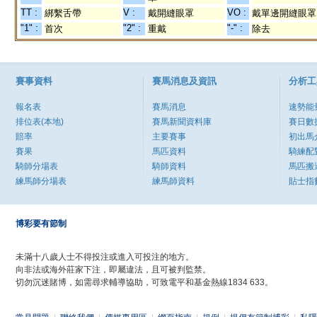
TT :
V :
VO :
綁繫舌帶
戴開縫眼罩
戴單邊開縫眼罩
"1" :
"2" :
"-" :
首次
重戴
除去
賽事資料
賽馬消息及資訊
分析工
報名表
賽馬消息
速勢能
排位表(本地)
賽馬新聞資料庫
賽日數
賠率
主要賽事
初出馬
賽果
馬匹資料
騎練配
騎師分場表
騎師資料
馬匹搬
練馬師分場表
練馬師資料
貼士指
博彩要有節制
未滿十八歲人士不得投注或進入可投注的地方。
向非法或海外莊家下注，即屬違法，且可被判監禁。
切勿沉迷賭博，如需尋求輔導協助，可致電平和基金熱線1834 633。