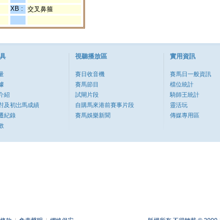
XB :
交叉鼻箍
具
視聽播放區
實用資訊
量
賽日收音機
賽馬日一般資訊
據
賽馬節目
檔位統計
介紹
試閘片段
騎師王統計
對及初岀馬成績
自購馬來港前賽事片段
靈活玩
遷紀錄
賽馬娛樂新聞
傳媒專用區
數