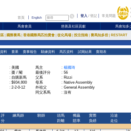
登入
/
登記
常見問題
首頁
English
馬會會員
慈善及社區貢獻
馬會知多
放區
|
國際賽馬
|
香港國際馬匹拍賣會
|
從化馬場
|
投注指南
|
賽馬知多些
|
RESTART
資料
賽果
賽事報告
騎練資料
馬匹資料
試閘結果
賽期表
:
美國
馬主
:
楊國琦
:
棗 / 閹
最後評分
:
56
:
自購新馬
父系
:
Rizzi
:
$934,800
母系
:
Native Assembly
:
2-2-0-12
外祖父
:
General Assembly
同父系馬
:
沒有
評
練馬師
騎師
頭馬
獨贏
實際
沿途
分
距離
賠率
負磅
走位