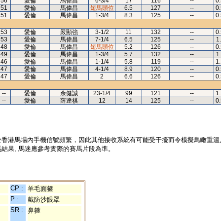
56
愛倫
馬偉昌
6-3/4
17
116
--
0
51
愛倫
馬偉昌
短馬頭位
6.5
127
--
0
51
愛倫
馬偉昌
1-3/4
8.3
125
--
0
53
愛倫
嚴顯強
3-1/2
11
132
--
0
53
愛倫
馬偉昌
7-1/4
6.5
125
--
1
48
愛倫
馬偉昌
短馬頭位
5.2
126
--
0
49
愛倫
馬偉昌
1-3/4
5.7
132
--
1
46
愛倫
馬偉昌
1-1/4
5.8
119
--
1
47
愛倫
馬偉昌
4-1/4
8.9
120
--
0
47
愛倫
馬偉昌
2
6.6
126
--
0
--
愛倫
余健誠
23-1/4
99
121
--
1
--
愛倫
薛達祺
12
14
125
--
0
於香港馬場內手機信號頻繁，因此其他接收系統有可能受干擾而令模擬鳥瞰重溫
結果, 馬迷應參考實際的賽馬片段為準。
CP :
羊毛面箍
P :
戴防沙眼罩
SR :
鼻箍