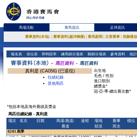
馬場活動
賽馬資訊
足球資訊
賽事資料(本地)
|
賽事資料(越洋轉播)
|
賽馬新聞
|
主要賽事
|
視聽播
報名表
排位表
即時賠率
練馬師分場表
騎師分場表
參考資料
統計
真利是 (CA056) (已退役)
出生地
毛色 / 性別
往績紀錄
進口類別
其他馬匹
總獎金*
冠-亞-季-總出賽次數*
*包括本地及海外賽績及獎金
馬匹往績紀錄 - 真利是
場次
名次
日期
馬場/跑道/
途程
場地
賽事
檔位
賽道
狀況
班次
02/03
馬季