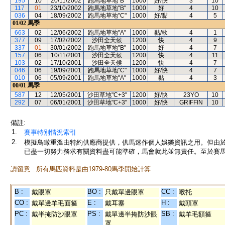
195
10
20/11/2002
跑馬地草地"B"
1000
好/快
3
10
117
01
23/10/2002
跑馬地草地"B"
1000
好
4
10
036
04
18/09/2002
跑馬地草地"C"
1000
好/黏
4
5
01/02
馬季
663
02
12/06/2002
跑馬地草地"A"
1000
黏/軟
4
1
377
09
17/02/2002
沙田全天候
1200
快
4
9
337
01
30/01/2002
跑馬地草地"B"
1000
好
4
7
157
06
10/11/2001
沙田全天候
1200
快
4
11
103
02
17/10/2001
沙田全天候
1200
快
4
7
046
06
19/09/2001
跑馬地草地"C"
1000
好/快
4
7
010
06
05/09/2001
跑馬地草地"A"
1000
黏
4
3
00/01
馬季
587
12
12/05/2001
沙田草地"C+3"
1200
好/快
23YO
10
292
07
06/01/2001
沙田草地"C+3"
1000
好/快
GRIFFIN
10
備註:
1.
賽事特別情況索引
2.
模擬鳥瞰重溫由特約供應商提供，供馬迷作個人娛樂資訊之用。但由
已盡一切努力務求有關資料盡可能準確，馬會就此並無責任。至於賽馬
請留意 : 所有馬匹資料是由1979-80馬季開始計算
B :
BO :
CC :
戴眼罩
只戴單邊眼罩
喉托
CO :
E :
H :
戴單邊羊毛面箍
戴耳塞
戴頭罩
PC :
PS :
SB :
戴半掩防沙眼罩
戴單邊半掩防沙眼
戴羊毛額箍
罩