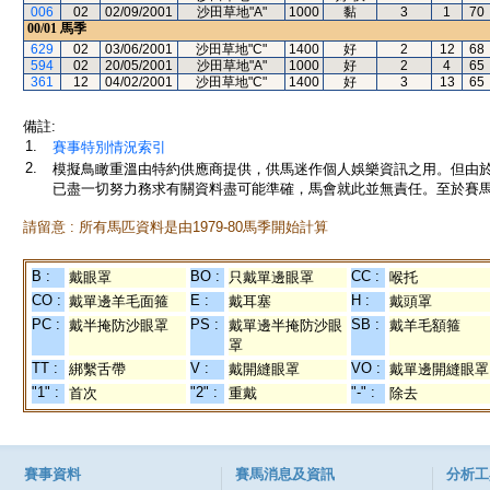
006
02
02/09/2001
沙田草地"A"
1000
黏
3
1
70
00/01
馬季
629
02
03/06/2001
沙田草地"C"
1400
好
2
12
68
594
02
20/05/2001
沙田草地"A"
1000
好
2
4
65
361
12
04/02/2001
沙田草地"C"
1400
好
3
13
65
備註:
1.
賽事特別情況索引
2.
模擬鳥瞰重溫由特約供應商提供，供馬迷作個人娛樂資訊之用。但由
已盡一切努力務求有關資料盡可能準確，馬會就此並無責任。至於賽馬
請留意 : 所有馬匹資料是由1979-80馬季開始計算
B :
BO :
CC :
戴眼罩
只戴單邊眼罩
喉托
CO :
E :
H :
戴單邊羊毛面箍
戴耳塞
戴頭罩
PC :
PS :
SB :
戴半掩防沙眼罩
戴單邊半掩防沙眼
戴羊毛額箍
罩
TT :
V :
VO :
綁繫舌帶
戴開縫眼罩
戴單邊開縫眼罩
"1" :
"2" :
"-" :
首次
重戴
除去
賽事資料
賽馬消息及資訊
分析工