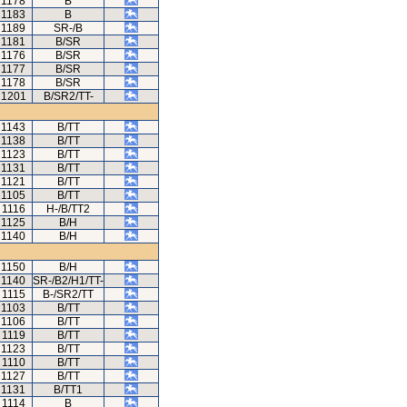
1178
B
1183
B
1189
SR-/B
1181
B/SR
1176
B/SR
1177
B/SR
1178
B/SR
1201
B/SR2/TT-
1143
B/TT
1138
B/TT
1123
B/TT
1131
B/TT
1121
B/TT
1105
B/TT
1116
H-/B/TT2
1125
B/H
1140
B/H
1150
B/H
1140
SR-/B2/H1/TT-
1115
B-/SR2/TT
1103
B/TT
1106
B/TT
1119
B/TT
1123
B/TT
1110
B/TT
1127
B/TT
1131
B/TT1
1114
B