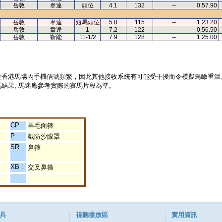
岳敦
韋達
頭位
4.1
132
--
0.57.90
岳敦
韋達
短馬頭位
5.8
115
--
1.23.20
岳敦
韋達
1
7.2
122
--
0.56.50
岳敦
靳能
11-1/2
7.9
128
--
1.25.00
於香港馬場內手機信號頻繁，因此其他接收系統有可能受干擾而令模擬鳥瞰重溫
結果, 馬迷應參考實際的賽馬片段為準。
CP :
羊毛面箍
P :
戴防沙眼罩
SR :
鼻箍
XB :
交叉鼻箍
具
視聽播放區
實用資訊