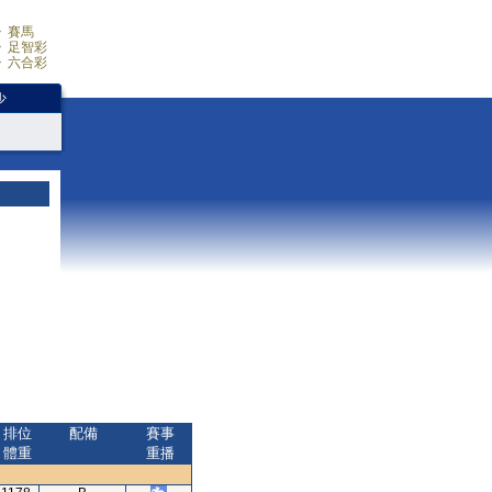
賽馬
足智彩
六合彩
少
排位
配備
賽事
體重
重播