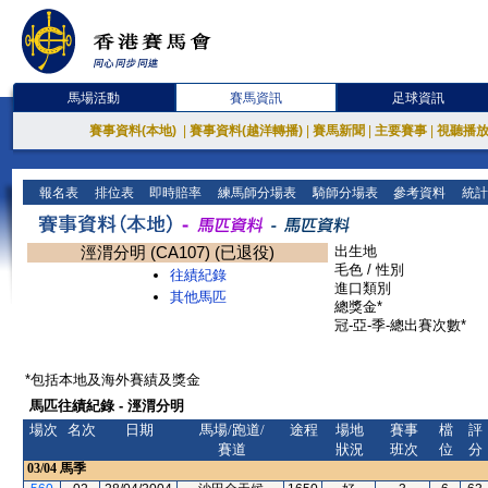
馬場活動
賽馬資訊
足球資訊
賽事資料(本地)
|
賽事資料(越洋轉播)
|
賽馬新聞
|
主要賽事
|
視聽播
報名表
排位表
即時賠率
練馬師分場表
騎師分場表
參考資料
統計
涇渭分明 (CA107) (已退役)
出生地
毛色 / 性別
往績紀錄
進口類別
其他馬匹
總獎金*
冠-亞-季-總出賽次數*
*包括本地及海外賽績及獎金
馬匹往績紀錄 - 涇渭分明
場次
名次
日期
馬場/跑道/
途程
場地
賽事
檔
評
賽道
狀況
班次
位
分
03/04
馬季