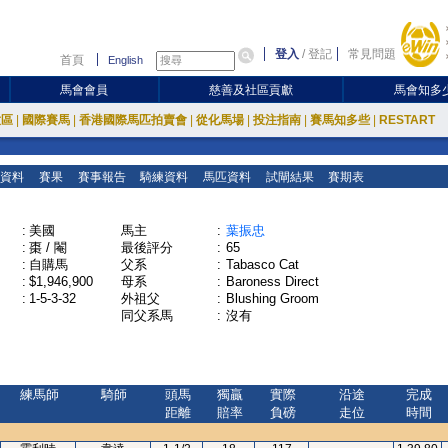
登入
/
登記
常見問題
首頁
English
馬會會員
慈善及社區貢獻
馬會知多
放區
|
國際賽馬
|
香港國際馬匹拍賣會
|
從化馬場
|
投注指南
|
賽馬知多些
|
RESTART
資料
賽果
賽事報告
騎練資料
馬匹資料
試閘結果
賽期表
:
美國
馬主
:
葉振忠
:
棗 / 閹
最後評分
:
65
:
自購馬
父系
:
Tabasco Cat
:
$1,946,900
母系
:
Baroness Direct
:
1-5-3-32
外祖父
:
Blushing Groom
同父系馬
:
沒有
練馬師
騎師
頭馬
獨贏
實際
沿途
完成
距離
賠率
負磅
走位
時間