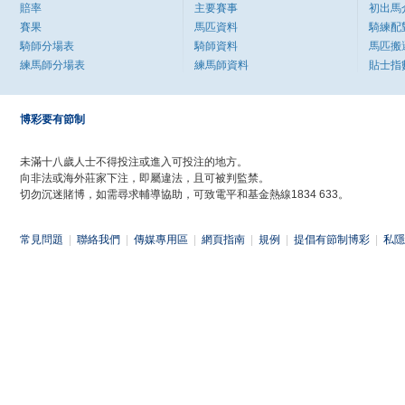
賠率
主要賽事
初出馬
賽果
馬匹資料
騎練配
騎師分場表
騎師資料
馬匹搬
練馬師分場表
練馬師資料
貼士指
博彩要有節制
未滿十八歲人士不得投注或進入可投注的地方。
向非法或海外莊家下注，即屬違法，且可被判監禁。
切勿沉迷賭博，如需尋求輔導協助，可致電平和基金熱線1834 633。
常見問題
|
聯絡我們
|
傳媒專用區
|
網頁指南
|
規例
|
提倡有節制博彩
|
私隱