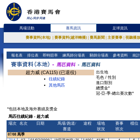
馬場活動
賽馬資訊
足球資訊
賽事資料(本地)
|
賽事資料(越洋轉播)
|
賽馬新聞
|
主要賽事
|
視聽播
報名表
排位表
即時賠率
練馬師分場表
騎師分場表
參考資料
統計
超力威 (CA115) (已退役)
出生地
毛色 / 性別
往績紀錄
進口類別
其他馬匹
總獎金*
冠-亞-季-總出賽次數*
*包括本地及海外賽績及獎金
馬匹往績紀錄 - 超力威
場次
名次
日期
馬場/跑道/
途程
場地
賽事
檔位
賽道
狀況
班次
07/08
馬季