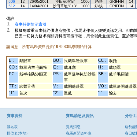
606
12
26/05/2001
沙田草地"B"
1000
好/快
GRIFFIN
14
512
14
14/04/2001
沙田草地"C+3"
1000
好/快
GRIFFIN
14
備註:
1.
賽事特別情況索引
2.
模擬鳥瞰重溫由特約供應商提供，供馬迷作個人娛樂資訊之用。但由
已盡一切努力務求有關資料盡可能準確，馬會就此並無責任。至於賽馬
請留意 : 所有馬匹資料是由1979-80馬季開始計算
B :
BO :
CC :
戴眼罩
只戴單邊眼罩
喉托
CO :
E :
H :
戴單邊羊毛面箍
戴耳塞
戴頭罩
PC :
PS :
SB :
戴半掩防沙眼罩
戴單邊半掩防沙眼
戴羊毛額箍
罩
TT :
V :
VO :
綁繫舌帶
戴開縫眼罩
戴單邊開縫眼罩
"1" :
"2" :
"-" :
首次
重戴
除去
賽事資料
賽馬消息及資訊
分析工
報名表
賽馬消息
速勢能
排位表(本地)
賽馬新聞資料庫
賽日數