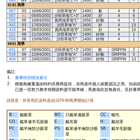
046
WV
22/09/2002
沙田草地"C+3"
1400
好/黏
4
--
01/02
馬季
667
03
16/06/2002
沙田草地"A"
1400
黏
4
9
567
01
05/05/2002
沙田草地"C+3"
1400
好
4
6
505
06
10/04/2002
跑馬地草地"C"
1650
好/黏
4
5
442
03
17/03/2002
沙田草地"A"
1600
好
4
13
418
04
06/03/2002
跑馬地草地"B"
1000
好
4
10
112
08
21/10/2001
沙田草地"A"
1400
好/快
4
1
036
06
15/09/2001
沙田草地"C"
1400
好/快
4
1
00/01
馬季
641
07
09/06/2001
沙田草地"C+3"
1200
軟
GRIFFIN
2
529
09
22/04/2001
沙田草地"A"
1400
好/黏
GRIFFIN
5
404
07
24/02/2001
沙田草地"C"
1000
好/快
GRIFFIN
13
備註:
1.
賽事特別情況索引
2.
模擬鳥瞰重溫由特約供應商提供，供馬迷作個人娛樂資訊之用。但由
已盡一切努力務求有關資料盡可能準確，馬會就此並無責任。至於賽馬
請留意 : 所有馬匹資料是由1979-80馬季開始計算
B :
BO :
CC :
戴眼罩
只戴單邊眼罩
喉托
CO :
E :
H :
戴單邊羊毛面箍
戴耳塞
戴頭罩
PC :
PS :
SB :
戴半掩防沙眼罩
戴單邊半掩防沙眼
戴羊毛額箍
罩