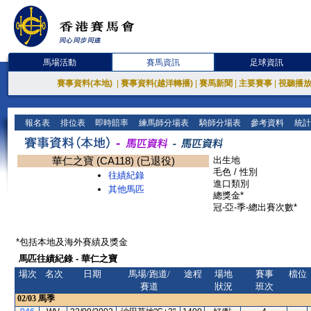
馬場活動
賽馬資訊
足球資訊
賽事資料(本地)
|
賽事資料(越洋轉播)
|
賽馬新聞
|
主要賽事
|
視聽播
報名表
排位表
即時賠率
練馬師分場表
騎師分場表
參考資料
統計
華仁之寶 (CA118) (已退役)
出生地
毛色 / 性別
往績紀錄
進口類別
其他馬匹
總獎金*
冠-亞-季-總出賽次數*
*包括本地及海外賽績及獎金
馬匹往績紀錄 - 華仁之寶
場次
名次
日期
馬場/跑道/
途程
場地
賽事
檔位
賽道
狀況
班次
02/03
馬季