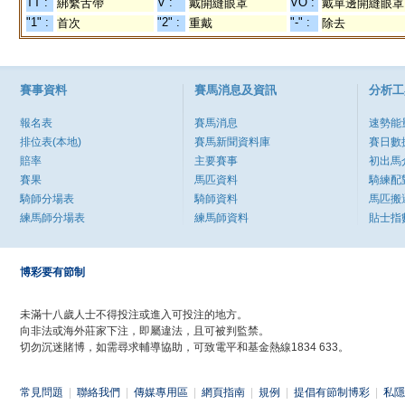
TT :
V :
VO :
綁繫舌帶
戴開縫眼罩
戴單邊開縫眼罩
"1" :
"2" :
"-" :
首次
重戴
除去
賽事資料
賽馬消息及資訊
分析工
報名表
賽馬消息
速勢能
排位表(本地)
賽馬新聞資料庫
賽日數
賠率
主要賽事
初出馬
賽果
馬匹資料
騎練配
騎師分場表
騎師資料
馬匹搬
練馬師分場表
練馬師資料
貼士指
博彩要有節制
未滿十八歲人士不得投注或進入可投注的地方。
向非法或海外莊家下注，即屬違法，且可被判監禁。
切勿沉迷賭博，如需尋求輔導協助，可致電平和基金熱線1834 633。
常見問題
|
聯絡我們
|
傳媒專用區
|
網頁指南
|
規例
|
提倡有節制博彩
|
私隱