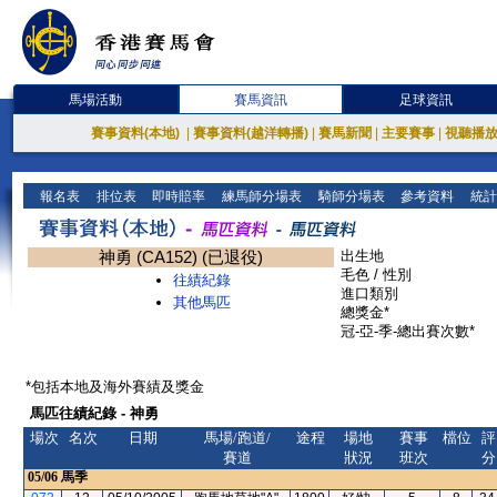
馬場活動
賽馬資訊
足球資訊
賽事資料(本地)
|
賽事資料(越洋轉播)
|
賽馬新聞
|
主要賽事
|
視聽播
報名表
排位表
即時賠率
練馬師分場表
騎師分場表
參考資料
統計
神勇 (CA152) (已退役)
出生地
毛色 / 性別
往績紀錄
進口類別
其他馬匹
總獎金*
冠-亞-季-總出賽次數*
*包括本地及海外賽績及獎金
馬匹往績紀錄 - 神勇
場次
名次
日期
馬場/跑道/
途程
場地
賽事
檔位
評
賽道
狀況
班次
分
05/06
馬季