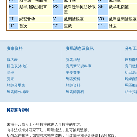
戴單邊羊毛面箍
戴耳塞
戴頭罩
PC :
PS :
SB :
戴半掩防沙眼罩
戴單邊半掩防沙眼
戴羊毛額箍
罩
TT :
V :
VO :
綁繫舌帶
戴開縫眼罩
戴單邊開縫眼罩
"1" :
"2" :
"-" :
首次
重戴
除去
賽事資料
賽馬消息及資訊
分析工
報名表
賽馬消息
速勢能
排位表(本地)
賽馬新聞資料庫
賽日數
賠率
主要賽事
初出馬
賽果
馬匹資料
騎練配
騎師分場表
騎師資料
馬匹搬
練馬師分場表
練馬師資料
貼士指
博彩要有節制
未滿十八歲人士不得投注或進入可投注的地方。
向非法或海外莊家下注，即屬違法，且可被判監禁。
切勿沉迷賭博，如需尋求輔導協助，可致電平和基金熱線1834 633。