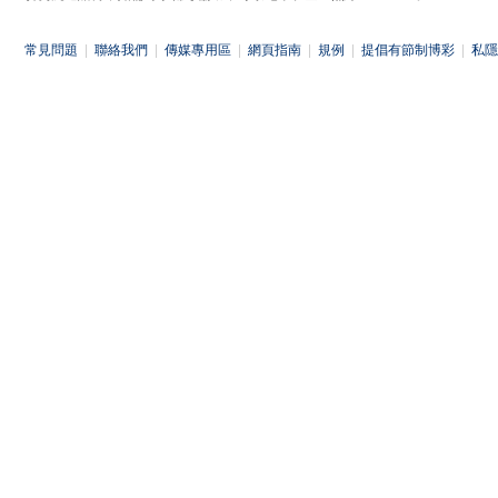
常見問題
|
聯絡我們
|
傳媒專用區
|
網頁指南
|
規例
|
提倡有節制博彩
|
私隱