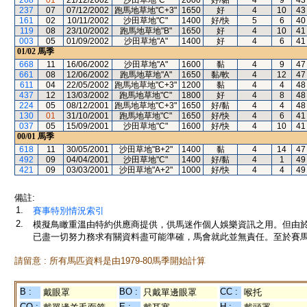
268
01
21/12/2002
沙田草地"C"
2000
好/黏
4
9
43
237
07
07/12/2002
跑馬地草地"C+3"
1650
好
4
10
43
161
02
10/11/2002
沙田草地"C"
1400
好/快
5
6
40
119
08
23/10/2002
跑馬地草地"B"
1650
好
4
10
41
003
05
01/09/2002
沙田草地"A"
1400
好
4
6
41
01/02
馬季
668
11
16/06/2002
沙田草地"A"
1600
黏
4
9
47
661
08
12/06/2002
跑馬地草地"A"
1650
黏/軟
4
12
47
611
04
22/05/2002
跑馬地草地"C+3"
1200
黏
4
4
48
437
12
13/03/2002
跑馬地草地"C"
1800
好
4
8
48
224
05
08/12/2001
跑馬地草地"C+3"
1650
好/黏
4
4
48
130
01
31/10/2001
跑馬地草地"C"
1650
好/快
4
6
41
037
05
15/09/2001
沙田草地"C"
1600
好/快
4
10
41
00/01
馬季
618
11
30/05/2001
沙田草地"B+2"
1400
黏
4
14
47
492
09
04/04/2001
沙田草地"C"
1400
好/黏
4
1
49
421
09
03/03/2001
沙田草地"A+2"
1000
好/快
4
4
49
備註:
1.
賽事特別情況索引
2.
模擬鳥瞰重溫由特約供應商提供，供馬迷作個人娛樂資訊之用。但由
已盡一切努力務求有關資料盡可能準確，馬會就此並無責任。至於賽馬
請留意 : 所有馬匹資料是由1979-80馬季開始計算
B :
BO :
CC :
戴眼罩
只戴單邊眼罩
喉托
CO :
E :
H :