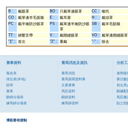
B :
BO :
CC :
戴眼罩
只戴單邊眼罩
喉托
CO :
E :
H :
戴單邊羊毛面箍
戴耳塞
戴頭罩
PC :
PS :
SB :
戴半掩防沙眼罩
戴單邊半掩防沙眼
戴羊毛額箍
罩
TT :
V :
VO :
綁繫舌帶
戴開縫眼罩
戴單邊開縫眼罩
"1" :
"2" :
"-" :
首次
重戴
除去
賽事資料
賽馬消息及資訊
分析工
報名表
賽馬消息
速勢能
排位表(本地)
賽馬新聞資料庫
賽日數
賠率
主要賽事
初出馬
賽果
馬匹資料
騎練配
騎師分場表
騎師資料
馬匹搬
練馬師分場表
練馬師資料
貼士指
博彩要有節制