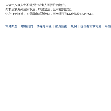
未滿十八歲人士不得投注或進入可投注的地方。
向非法或海外莊家下注，即屬違法，且可被判監禁。
切勿沉迷賭博，如需尋求輔導協助，可致電平和基金熱線1834 633。
常見問題
|
聯絡我們
|
傳媒專用區
|
網頁指南
|
規例
|
提倡有節制博彩
|
私隱