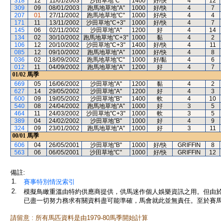
318
12
11/01/2003
沙田草地"C"
1400
好/快
4
12
309
09
08/01/2003
跑馬地草地"A"
1000
好/快
4
7
207
01
27/11/2002
跑馬地草地"C"
1000
好/快
4
4
171
11
13/11/2002
沙田草地"C+3"
1000
好/快
4
7
145
06
02/11/2002
沙田草地"A"
1200
好
4
14
134
02
30/10/2002
跑馬地草地"C+3"
1000
黏
4
2
106
12
20/10/2002
沙田草地"C+3"
1400
好/快
4
11
085
12
09/10/2002
跑馬地草地"A"
1000
好/快
4
8
036
02
18/09/2002
跑馬地草地"C"
1000
好/黏
4
6
012
11
04/09/2002
跑馬地草地"A"
1200
好
4
7
01/02
馬季
669
05
16/06/2002
沙田草地"A"
1200
黏
4
2
627
14
29/05/2002
沙田草地"A"
1200
好
4
3
600
09
19/05/2002
沙田草地"B"
1400
軟
4
10
540
08
24/04/2002
跑馬地草地"A"
1000
好
3
5
464
11
24/03/2002
沙田草地"C+3"
1000
軟
3
5
389
04
24/02/2002
沙田草地"B"
1000
好
4
9
324
09
23/01/2002
跑馬地草地"A"
1000
好
3
11
00/01
馬季
606
04
26/05/2001
沙田草地"B"
1000
好/快
GRIFFIN
8
563
06
06/05/2001
沙田草地"C"
1000
好/快
GRIFFIN
12
備註:
1.
賽事特別情況索引
2.
模擬鳥瞰重溫由特約供應商提供，供馬迷作個人娛樂資訊之用。但由
已盡一切努力務求有關資料盡可能準確，馬會就此並無責任。至於賽馬
請留意 : 所有馬匹資料是由1979-80馬季開始計算