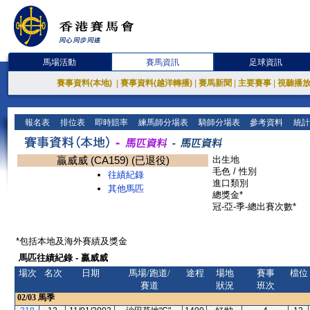
馬場活動
賽馬資訊
足球資訊
賽事資料(本地)
|
賽事資料(越洋轉播)
|
賽馬新聞
|
主要賽事
|
視聽播
報名表
排位表
即時賠率
練馬師分場表
騎師分場表
參考資料
統計
贏威威 (CA159) (已退役)
出生地
毛色 / 性別
往績紀錄
進口類別
其他馬匹
總獎金*
冠-亞-季-總出賽次數*
*包括本地及海外賽績及獎金
馬匹往績紀錄 - 贏威威
場次
名次
日期
馬場/跑道/
途程
場地
賽事
檔位
賽道
狀況
班次
02/03
馬季