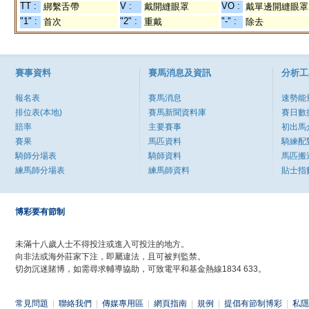
TT :
V :
VO :
綁繫舌帶
戴開縫眼罩
戴單邊開縫眼罩
"1" :
"2" :
"-" :
首次
重戴
除去
賽事資料
賽馬消息及資訊
分析工
報名表
賽馬消息
速勢能
排位表(本地)
賽馬新聞資料庫
賽日數
賠率
主要賽事
初出馬
賽果
馬匹資料
騎練配
騎師分場表
騎師資料
馬匹搬
練馬師分場表
練馬師資料
貼士指
博彩要有節制
未滿十八歲人士不得投注或進入可投注的地方。
向非法或海外莊家下注，即屬違法，且可被判監禁。
切勿沉迷賭博，如需尋求輔導協助，可致電平和基金熱線1834 633。
常見問題
|
聯絡我們
|
傳媒專用區
|
網頁指南
|
規例
|
提倡有節制博彩
|
私隱