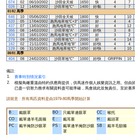
074
02
06/10/2002
沙田全天候
1650
快
4
7
026
12
14/09/2002
沙田草地"C"
1400
好/黏
4
7
01/02
馬季
646
10
05/06/2002
沙田全天候
1800
快
4
10
520
05
17/04/2002
跑馬地草地"C+3"
1800
好
4
4
437
07
13/03/2002
跑馬地草地"C"
1800
好
4
12
366
08
14/02/2002
沙田草地"A"
2000
好/快
3
8
308
03
16/01/2002
跑馬地草地"C+3"
2200
好
3
2
279
09
05/01/2002
沙田草地"C"
2000
好
4
14
182
02
21/11/2001
跑馬地草地"B"
1800
好/快
4
4
129
06
31/10/2001
跑馬地草地"C"
1650
好/快
4
10
00/01
馬季
404
08
24/02/2001
沙田草地"C"
1000
好/快
GRIFFIN
10
備註:
1.
賽事特別情況索引
2.
模擬鳥瞰重溫由特約供應商提供，供馬迷作個人娛樂資訊之用。但由
已盡一切努力務求有關資料盡可能準確，馬會就此並無責任。至於賽馬
請留意 : 所有馬匹資料是由1979-80馬季開始計算
B :
BO :
CC :
戴眼罩
只戴單邊眼罩
喉托
CO :
E :
H :
戴單邊羊毛面箍
戴耳塞
戴頭罩
PC :
PS :
SB :
戴半掩防沙眼罩
戴單邊半掩防沙眼
戴羊毛額箍
罩