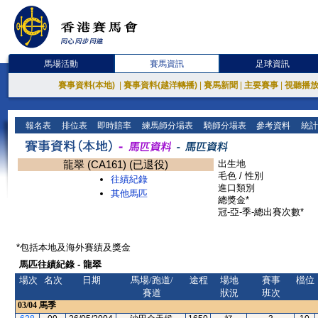
馬場活動
賽馬資訊
足球資訊
賽事資料(本地)
|
賽事資料(越洋轉播)
|
賽馬新聞
|
主要賽事
|
視聽播
報名表
排位表
即時賠率
練馬師分場表
騎師分場表
參考資料
統計
龍翠 (CA161) (已退役)
出生地
毛色 / 性別
往績紀錄
進口類別
其他馬匹
總獎金*
冠-亞-季-總出賽次數*
*包括本地及海外賽績及獎金
馬匹往績紀錄 - 龍翠
場次
名次
日期
馬場/跑道/
途程
場地
賽事
檔位
賽道
狀況
班次
03/04
馬季