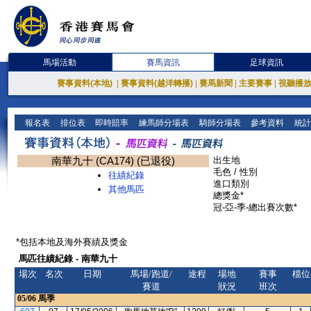
馬場活動
賽馬資訊
足球資訊
賽事資料(本地)
|
賽事資料(越洋轉播)
|
賽馬新聞
|
主要賽事
|
視聽播
報名表
排位表
即時賠率
練馬師分場表
騎師分場表
參考資料
統計
南華九十 (CA174) (已退役)
出生地
毛色 / 性別
往績紀錄
進口類別
其他馬匹
總獎金*
冠-亞-季-總出賽次數*
*包括本地及海外賽績及獎金
馬匹往績紀錄 - 南華九十
場次
名次
日期
馬場/跑道/
途程
場地
賽事
檔位
賽道
狀況
班次
05/06
馬季