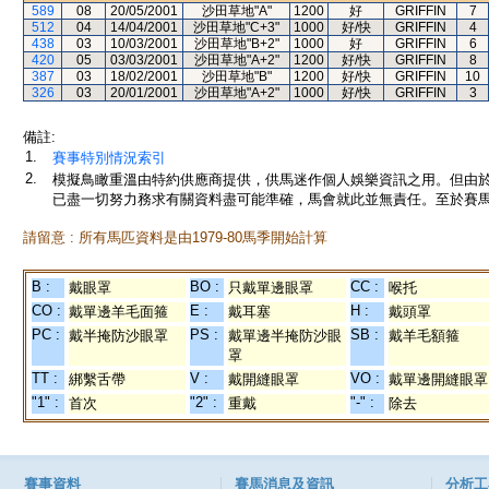
589
08
20/05/2001
沙田草地"A"
1200
好
GRIFFIN
7
512
04
14/04/2001
沙田草地"C+3"
1000
好/快
GRIFFIN
4
438
03
10/03/2001
沙田草地"B+2"
1000
好
GRIFFIN
6
420
05
03/03/2001
沙田草地"A+2"
1200
好/快
GRIFFIN
8
387
03
18/02/2001
沙田草地"B"
1200
好/快
GRIFFIN
10
326
03
20/01/2001
沙田草地"A+2"
1000
好/快
GRIFFIN
3
備註:
1.
賽事特別情況索引
2.
模擬鳥瞰重溫由特約供應商提供，供馬迷作個人娛樂資訊之用。但由
已盡一切努力務求有關資料盡可能準確，馬會就此並無責任。至於賽馬
請留意 : 所有馬匹資料是由1979-80馬季開始計算
B :
BO :
CC :
戴眼罩
只戴單邊眼罩
喉托
CO :
E :
H :
戴單邊羊毛面箍
戴耳塞
戴頭罩
PC :
PS :
SB :
戴半掩防沙眼罩
戴單邊半掩防沙眼
戴羊毛額箍
罩
TT :
V :
VO :
綁繫舌帶
戴開縫眼罩
戴單邊開縫眼罩
"1" :
"2" :
"-" :
首次
重戴
除去
賽事資料
賽馬消息及資訊
分析工