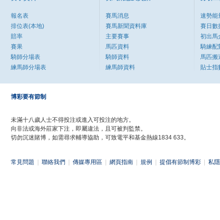
報名表
賽馬消息
速勢能
排位表(本地)
賽馬新聞資料庫
賽日數
賠率
主要賽事
初出馬
賽果
馬匹資料
騎練配
騎師分場表
騎師資料
馬匹搬
練馬師分場表
練馬師資料
貼士指
博彩要有節制
未滿十八歲人士不得投注或進入可投注的地方。
向非法或海外莊家下注，即屬違法，且可被判監禁。
切勿沉迷賭博，如需尋求輔導協助，可致電平和基金熱線1834 633。
常見問題
|
聯絡我們
|
傳媒專用區
|
網頁指南
|
規例
|
提倡有節制博彩
|
私隱