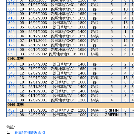
675
07
11/06/2003
跑馬地草地"C"
1200
軟
5
6
1
646
09
01/06/2003
沙田草地"A+3"
1600
好/快
5
3
1
604
10
14/05/2003
跑馬地草地"C"
1800
好
5
10
1
464
09
19/03/2003
跑馬地草地"A"
1650
好
5
5
1
418
03
26/02/2003
跑馬地草地"C"
1650
好
5
4
1
390
05
16/02/2003
沙田草地"A"
1800
好/快
5
13
1
372
05
08/02/2003
沙田草地"C"
1600
好
5
13
1
354
09
25/01/2003
沙田草地"C+3"
1400
好/快
5
1
1
258
04
18/12/2002
跑馬地草地"B"
1650
好/快
5
9
1
172
07
13/11/2002
沙田草地"C+3"
1600
好/快
5
12
1
126
04
26/10/2002
跑馬地草地"C"
1800
好
5
4
1
083
06
09/10/2002
跑馬地草地"A"
1650
好/快
5
6
1
053
03
25/09/2002
跑馬地草地"C+3"
1800
好/黏
5
6
1
01/02
馬季
546
10
27/04/2002
沙田草地"B"
1400
好
5
2
2
399
08
27/02/2002
跑馬地草地"A"
1650
好
4
6
2
345
12
02/02/2002
沙田草地"C"
1400
好
5
4
3
329
13
26/01/2002
沙田草地"B"
1600
好/黏
4
13
3
296
10
12/01/2002
沙田草地"C+3"
1600
好
4
6
3
190
13
25/11/2001
沙田草地"B"
1400
好/快
5
3
3
105
12
17/10/2001
沙田草地"C+3"
1400
好/快
4
8
4
066
08
01/10/2001
沙田草地"A"
1400
好/快
4
8
4
028
08
12/09/2001
跑馬地草地"B"
1200
好/快
4
3
4
00/01
馬季
482
11
31/03/2001
沙田草地"B+2"
1200
好/快
GRIFFIN
5
-
404
06
24/02/2001
沙田草地"C"
1000
好/快
GRIFFIN
7
-
備註:
1.
賽事特別情況索引