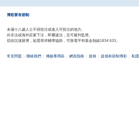
博彩要有節制
未滿十八歲人士不得投注或進入可投注的地方。
向非法或海外莊家下注，即屬違法，且可被判監禁。
切勿沉迷賭博，如需尋求輔導協助，可致電平和基金熱線1834 633。
常見問題
|
聯絡我們
|
傳媒專用區
|
網頁指南
|
規例
|
提倡有節制博彩
|
私隱