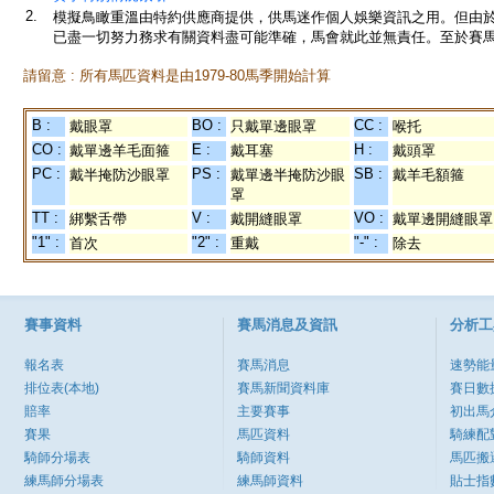
2.
模擬鳥瞰重溫由特約供應商提供，供馬迷作個人娛樂資訊之用。但由
已盡一切努力務求有關資料盡可能準確，馬會就此並無責任。至於賽馬
請留意 : 所有馬匹資料是由1979-80馬季開始計算
B :
BO :
CC :
戴眼罩
只戴單邊眼罩
喉托
CO :
E :
H :
戴單邊羊毛面箍
戴耳塞
戴頭罩
PC :
PS :
SB :
戴半掩防沙眼罩
戴單邊半掩防沙眼
戴羊毛額箍
罩
TT :
V :
VO :
綁繫舌帶
戴開縫眼罩
戴單邊開縫眼罩
"1" :
"2" :
"-" :
首次
重戴
除去
賽事資料
賽馬消息及資訊
分析工
報名表
賽馬消息
速勢能
排位表(本地)
賽馬新聞資料庫
賽日數
賠率
主要賽事
初出馬
賽果
馬匹資料
騎練配
騎師分場表
騎師資料
馬匹搬
練馬師分場表
練馬師資料
貼士指