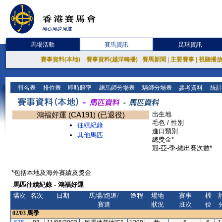
馬場活動
賽馬資訊
足球資訊
賽事資料(本地)
|
賽事資料(越洋轉播)
|
賽馬新聞
|
主要賽事
|
視聽播
報名表
排位表
即時賠率
練馬師分場表
騎師分場表
參考資料
統計
鴻福好運 (CA191) (已退役)
出生地
毛色 / 性別
往績紀錄
進口類別
其他馬匹
總獎金*
冠-亞-季-總出賽次數*
*包括本地及海外賽績及獎金
馬匹往績紀錄 - 鴻福好運
場次
名次
日期
馬場/跑道/
途程
場地
賽事
檔
賽道
狀況
班次
位
02/03
馬季