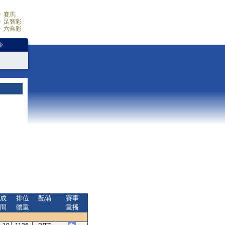
賽馬
足智彩
六合彩
少
成
排位
配備
賽事
間
體重
重播