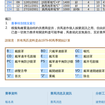
294
09
12/01/2002
沙田草地"C+3"
1400
好
4
10
4
201
12
28/11/2001
跑馬地草地"C"
1000
好
4
10
5
124
11
27/10/2001
跑馬地草地"B"
1000
好/快
4
11
5
備註:
1.
賽事特別情況索引
2.
模擬鳥瞰重溫由特約供應商提供，供馬迷作個人娛樂資訊之用。但由
已盡一切努力務求有關資料盡可能準確，馬會就此並無責任。至於賽馬
請留意 : 所有馬匹資料是由1979-80馬季開始計算
B :
BO :
CC :
戴眼罩
只戴單邊眼罩
喉托
CO :
E :
H :
戴單邊羊毛面箍
戴耳塞
戴頭罩
PC :
PS :
SB :
戴半掩防沙眼罩
戴單邊半掩防沙眼
戴羊毛額箍
罩
TT :
V :
VO :
綁繫舌帶
戴開縫眼罩
戴單邊開縫眼罩
"1" :
"2" :
"-" :
首次
重戴
除去
賽事資料
賽馬消息及資訊
分析工
報名表
賽馬消息
速勢能