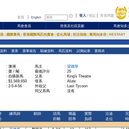
登入
/
登記
常見問題
首頁
English
馬會會員
慈善及社區貢獻
馬會知多
放區
|
國際賽馬
|
香港國際馬匹拍賣會
|
從化馬場
|
投注指南
|
賽馬知多些
|
RESTART
資料
賽果
賽事報告
騎練資料
馬匹資料
試閘結果
賽期表
:
澳洲
馬主
:
梁國華
:
棗 / 閹
最後評分
:
25
:
自購新馬
父系
:
King's Theatre
:
$1,569,650
母系
:
Alute
:
2-5-4-56
外祖父
:
Last Tycoon
同父系馬
:
沒有
評
練馬師
騎師
頭馬
獨贏
實際
沿途
完
分
距離
賠率
負磅
走位
時