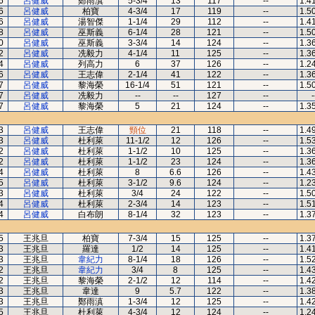
6
呂健威
鄭雨滇
5-3/4
13
117
--
1.4
6
呂健威
柏寶
4-3/4
17
119
--
1.5
6
呂健威
湯智傑
1-1/4
29
112
--
1.4
8
呂健威
巫斯義
6-1/4
28
121
--
1.5
0
呂健威
巫斯義
3-3/4
14
124
--
1.3
2
呂健威
冼毅力
4-1/4
11
125
--
1.3
4
呂健威
列高力
6
37
126
--
1.2
6
呂健威
王志偉
2-1/4
41
122
--
1.3
7
呂健威
黎海榮
16-1/4
51
121
--
1.5
7
呂健威
冼毅力
--
--
127
--
-
7
呂健威
黎海榮
5
21
124
--
1.3
3
呂健威
王志偉
頸位
21
118
--
1.4
3
呂健威
杜利萊
11-1/2
12
126
--
1.5
2
呂健威
杜利萊
1-1/2
10
125
--
1.3
2
呂健威
杜利萊
1-1/2
23
124
--
1.3
4
呂健威
杜利萊
8
6.6
126
--
1.4
5
呂健威
杜利萊
3-1/2
9.6
124
--
1.2
3
呂健威
杜利萊
3/4
24
122
--
1.5
4
呂健威
杜利萊
2-3/4
14
123
--
1.5
4
呂健威
白布朗
8-1/4
32
123
--
1.3
5
王兆旦
柏寶
7-3/4
15
125
--
1.3
3
王兆旦
羅達
1/2
14
125
--
1.4
3
王兆旦
韋紀力
8-1/4
18
126
--
1.5
2
王兆旦
韋紀力
3/4
8
125
--
1.4
2
王兆旦
黎海榮
2-1/2
12
114
--
1.4
3
王兆旦
韋達
9
5.7
122
--
1.3
3
王兆旦
鄭雨滇
1-3/4
12
125
--
1.4
5
王兆旦
杜利萊
4-3/4
12
124
--
1.2