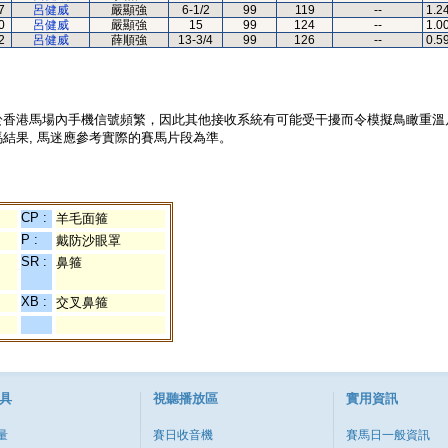
7
呂健威
嚴顯強
6-1/2
99
119
--
1.2
0
呂健威
嚴顯強
15
99
124
--
1.0
2
呂健威
薛順強
13-3/4
99
126
--
0.5
於香港馬場內手機信號頻繁，因此其他接收系統有可能受干擾而令模擬鳥瞰重溫
結果, 馬迷應參考實際的賽馬片段為準。
CP :
羊毛面箍
P :
戴防沙眼罩
SR :
鼻箍
XB :
交叉鼻箍
具
視聽播放區
實用資訊
量
賽日收音機
賽馬日一般資訊