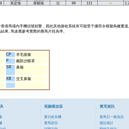
9
吳定強
薛順強
11
99
121
--
1.
於香港馬場內手機信號頻繁，因此其他接收系統有可能受干擾而令模擬鳥瞰重溫
結果, 馬迷應參考實際的賽馬片段為準。
CP :
羊毛面箍
P :
戴防沙眼罩
SR :
鼻箍
XB :
交叉鼻箍
具
視聽播放區
實用資訊
量
賽日收音機
賽馬日一般資訊
據
賽馬節目
檔位統計