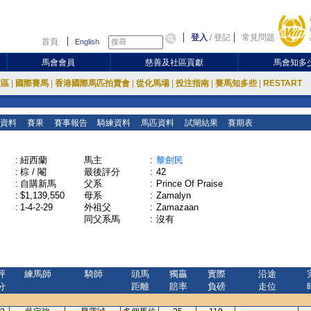
登入
/
登記
常見問題
首頁
English
馬會會員
慈善及社區貢獻
馬會知多
放區
|
國際賽馬
|
香港國際馬匹拍賣會
|
從化馬場
|
投注指南
|
賽馬知多些
|
RESTART
資料
賽果
賽事報告
騎練資料
馬匹資料
試閘結果
賽期表
:
紐西蘭
馬主
:
黎劍民
:
棕 / 閹
最後評分
:
42
:
自購新馬
父系
:
Prince Of Praise
:
$1,139,550
母系
:
Zamalyn
:
1-4-2-29
外祖父
:
Zamazaan
同父系馬
:
沒有
評
練馬師
騎師
頭馬
獨贏
實際
沿途
分
距離
賠率
負磅
走位