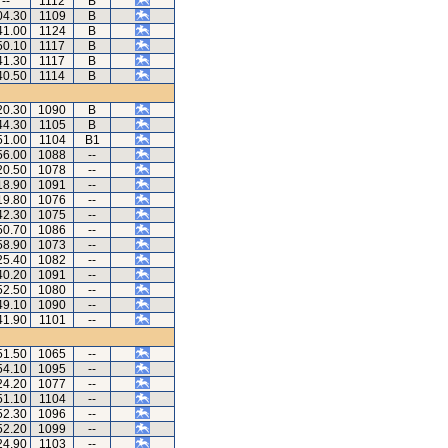
--
1112
B
04.30
1109
B
41.00
1124
B
50.10
1117
B
41.30
1117
B
40.50
1114
B
20.30
1090
B
44.30
1105
B
51.00
1104
B1
56.00
1088
--
20.50
1078
--
18.90
1091
--
19.80
1076
--
42.30
1075
--
50.70
1086
--
58.90
1073
--
25.40
1082
--
40.20
1091
--
52.50
1080
--
49.10
1090
--
41.90
1101
--
51.50
1065
--
54.10
1095
--
24.20
1077
--
51.10
1104
--
52.30
1096
--
52.20
1099
--
24.90
1103
--