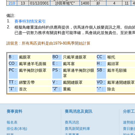
210
13
01/12/2001
沙田草地"C"
1400
好
4
11
4
備註:
1.
賽事特別情況索引
2.
模擬鳥瞰重溫由特約供應商提供，供馬迷作個人娛樂資訊之用。但由
已盡一切努力務求有關資料盡可能準確，馬會就此並無責任。至於賽馬
請留意 : 所有馬匹資料是由1979-80馬季開始計算
B :
BO :
CC :
戴眼罩
只戴單邊眼罩
喉托
CO :
E :
H :
戴單邊羊毛面箍
戴耳塞
戴頭罩
PC :
PS :
SB :
戴半掩防沙眼罩
戴單邊半掩防沙眼
戴羊毛額箍
罩
TT :
V :
VO :
綁繫舌帶
戴開縫眼罩
戴單邊開縫眼罩
"1" :
"2" :
"-" :
首次
重戴
除去
賽事資料
賽馬消息及資訊
分析工
報名表
賽馬消息
速勢能
排位表(本地)
賽馬新聞資料庫
賽日數