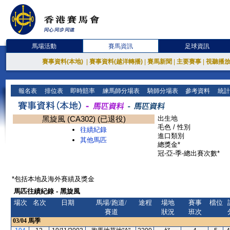
馬場活動
賽馬資訊
足球資訊
賽事資料(本地)
|
賽事資料(越洋轉播)
|
賽馬新聞
|
主要賽事
|
視聽播
報名表
排位表
即時賠率
練馬師分場表
騎師分場表
參考資料
統計
黑旋風 (CA302) (已退役)
出生地
毛色 / 性別
往績紀錄
進口類別
其他馬匹
總獎金*
冠-亞-季-總出賽次數*
*包括本地及海外賽績及獎金
馬匹往績紀錄 - 黑旋風
場次
名次
日期
馬場/跑道/
途程
場地
賽事
檔位
賽道
狀況
班次
03/04
馬季