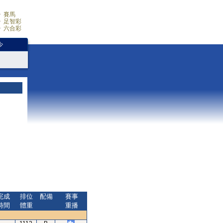
賽馬
足智彩
六合彩
少
完成
排位
配備
賽事
時間
體重
重播