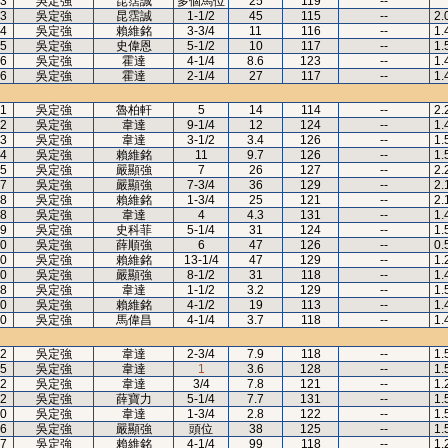
3
吳定強
昆霑誠
多個馬位
25
119
--
3
吳定強
昆霑誠
1-1/2
45
115
--
2.
4
吳定強
賴維銘
3-3/4
11
116
--
1.
5
吳定強
史偉恩
5-1/2
10
117
--
1.
6
吳定強
霍達
4-1/4
8.6
123
--
1.
6
吳定強
霍達
2-1/4
27
117
--
1.
1
吳定強
魯柏軒
5
14
114
--
2.
2
吳定強
韋達
9-1/4
12
124
--
1.
3
吳定強
韋達
3-1/2
3.4
126
--
1.
4
吳定強
賴維銘
11
9.7
126
--
1.
5
吳定強
嚴顯強
7
26
127
--
2.
7
吳定強
嚴顯強
7-3/4
36
129
--
2.
8
吳定強
賴維銘
1-3/4
25
121
--
2.
8
吳定強
韋達
4
4.3
131
--
1.
9
吳定強
史科菲
5-1/4
31
124
--
1.
0
吳定強
薛順強
6
47
126
--
0.
0
吳定強
賴維銘
13-1/4
47
129
--
1.
0
吳定強
嚴顯強
8-1/2
31
118
--
1.
8
吳定強
韋達
1-1/2
3.2
129
--
1.
0
吳定強
賴維銘
4-1/2
19
113
--
1.
0
吳定強
馬偉昌
4-1/4
3.7
118
--
1.
2
吳定強
韋達
2-3/4
7.9
118
--
1.
5
吳定強
韋達
1
3.6
128
--
1.
2
吳定強
韋達
3/4
7.8
121
--
1.
2
吳定強
薛寶力
5-1/4
7.7
131
--
1.
0
吳定強
韋達
1-3/4
2.8
122
--
1.
6
吳定強
嚴顯強
頭位
38
125
--
1.
7
吳定強
賴維銘
4-1/4
99
118
--
1.