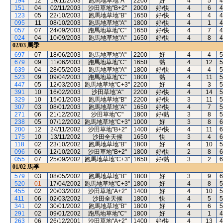
194
12
19/11/2003
跑馬地草地"A"
2200
好
4
5
4
151
04
02/11/2003
沙田草地"B+2"
2000
好/快
4
6
4
123
05
22/10/2003
跑馬地草地"B"
1650
好/快
4
4
4
095
11
08/10/2003
跑馬地草地"A"
1800
好/快
4
1
4
057
07
24/09/2003
跑馬地草地"C"
1650
好/快
4
7
4
024
04
10/09/2003
跑馬地草地"A"
1650
好/快
4
8
4
02/03
馬季
697
07
18/06/2003
跑馬地草地"A"
2200
好
4
4
5
679
09
11/06/2003
跑馬地草地"C"
1650
黏
4
12
5
639
04
28/05/2003
跑馬地草地"A"
1800
好/快
4
4
5
523
09
09/04/2003
跑馬地草地"C"
1800
黏
4
11
5
447
05
12/03/2003
跑馬地草地"C+3"
2200
好
4
3
5
391
10
16/02/2003
沙田草地"A"
2200
好/快
4
14
5
329
10
15/01/2003
跑馬地草地"B"
2200
好/快
3
11
5
307
03
08/01/2003
跑馬地草地"A"
1650
好/快
4
7
5
271
06
21/12/2002
沙田草地"C"
1800
好/黏
3
8
5
238
05
07/12/2002
跑馬地草地"C+3"
1000
好
3
8
6
200
12
24/11/2002
沙田草地"B+2"
1400
好/快
4
11
6
175
10
13/11/2002
沙田全天候
1650
快
3
4
6
118
02
23/10/2002
跑馬地草地"B"
1800
好
4
10
5
096
06
12/10/2002
沙田草地"B+2"
1800
好/快
2
8
6
055
07
25/09/2002
跑馬地草地"C+3"
1650
好/黏
3
2
6
01/02
馬季
579
03
08/05/2002
跑馬地草地"B"
1800
好
3
9
6
520
01
17/04/2002
跑馬地草地"C+3"
1800
好
4
8
5
455
02
20/03/2002
沙田草地"A+2"
1400
好
4
10
5
411
06
02/03/2002
沙田全天候
1800
快
4
5
5
341
02
30/01/2002
跑馬地草地"B"
1800
好
4
6
5
291
02
09/01/2002
跑馬地草地"C"
1800
好
4
1
4
263
06
26/12/2001
沙田草地"A+2"
1400
好/快
4
13
4