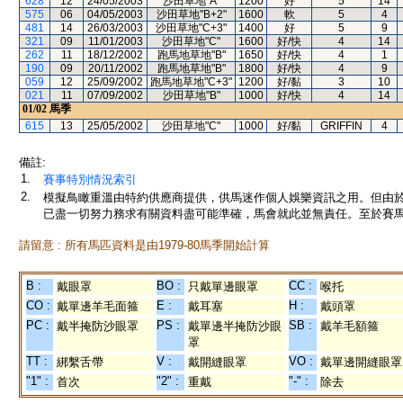
628
12
24/05/2003
沙田草地"A"
1200
好
5
14
575
06
04/05/2003
沙田草地"B+2"
1600
軟
5
4
481
14
26/03/2003
沙田草地"C+3"
1400
好
5
9
321
09
11/01/2003
沙田草地"C"
1600
好/快
4
14
262
11
18/12/2002
跑馬地草地"B"
1650
好/快
4
1
190
09
20/11/2002
跑馬地草地"B"
1800
好/快
4
9
059
12
25/09/2002
跑馬地草地"C+3"
1200
好/黏
3
10
021
11
07/09/2002
沙田草地"B"
1000
好/快
4
14
01/02
馬季
615
13
25/05/2002
沙田草地"C"
1000
好/黏
GRIFFIN
4
備註:
1.
賽事特別情況索引
2.
模擬鳥瞰重溫由特約供應商提供，供馬迷作個人娛樂資訊之用。但由
已盡一切努力務求有關資料盡可能準確，馬會就此並無責任。至於賽馬
請留意 : 所有馬匹資料是由1979-80馬季開始計算
B :
BO :
CC :
戴眼罩
只戴單邊眼罩
喉托
CO :
E :
H :
戴單邊羊毛面箍
戴耳塞
戴頭罩
PC :
PS :
SB :
戴半掩防沙眼罩
戴單邊半掩防沙眼
戴羊毛額箍
罩
TT :
V :
VO :
綁繫舌帶
戴開縫眼罩
戴單邊開縫眼罩
"1" :
"2" :
"-" :
首次
重戴
除去