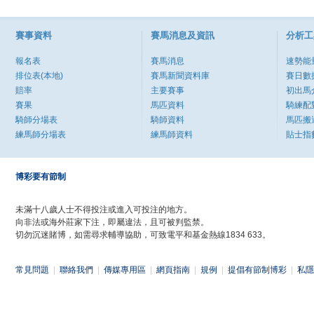
賽事資料
賽馬消息及資訊
分析工
報名表
賽馬消息
速勢能
排位表(本地)
賽馬新聞資料庫
賽日數
賠率
主要賽事
初出馬
賽果
馬匹資料
騎練配
騎師分場表
騎師資料
馬匹搬
練馬師分場表
練馬師資料
貼士指
博彩要有節制
未滿十八歲人士不得投注或進入可投注的地方。
向非法或海外莊家下注，即屬違法，且可被判監禁。
切勿沉迷賭博，如需尋求輔導協助，可致電平和基金熱線1834 633。
常見問題
|
聯絡我們
|
傳媒專用區
|
網頁指南
|
規例
|
提倡有節制博彩
|
私隱