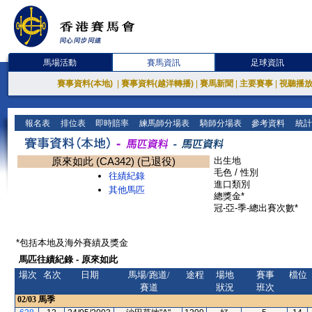
馬場活動
賽馬資訊
足球資訊
賽事資料(本地)
|
賽事資料(越洋轉播)
|
賽馬新聞
|
主要賽事
|
視聽播
報名表
排位表
即時賠率
練馬師分場表
騎師分場表
參考資料
統計
原來如此 (CA342) (已退役)
出生地
毛色 / 性別
往績紀錄
進口類別
其他馬匹
總獎金*
冠-亞-季-總出賽次數*
*包括本地及海外賽績及獎金
馬匹往績紀錄 - 原來如此
場次
名次
日期
馬場/跑道/
途程
場地
賽事
檔位
賽道
狀況
班次
02/03
馬季