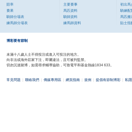
賠率
主要賽事
初出馬
賽果
馬匹資料
騎練配
騎師分場表
騎師資料
馬匹搬
練馬師分場表
練馬師資料
貼士指
博彩要有節制
未滿十八歲人士不得投注或進入可投注的地方。
向非法或海外莊家下注，即屬違法，且可被判監禁。
切勿沉迷賭博，如需尋求輔導協助，可致電平和基金熱線1834 633。
常見問題
|
聯絡我們
|
傳媒專用區
|
網頁指南
|
規例
|
提倡有節制博彩
|
私隱