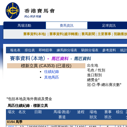
馬場活動
賽馬資訊
足球資訊
賽事資料(本地)
|
賽事資料(越洋轉播)
|
賽馬新聞
|
主要賽事
|
視聽播
報名表
排位表
即時賠率
練馬師分場表
騎師分場表
參考資料
統計
標新立異 (CA353) (已退役)
出生地
毛色 / 性別
往績紀錄
進口類別
其他馬匹
總獎金*
冠-亞-季-總出賽次數*
*包括本地及海外賽績及獎金
馬匹往績紀錄 - 標新立異
場次
名次
日期
馬場/跑道/
途程
場地
賽事
檔位
賽道
狀況
班次
03/04
馬季