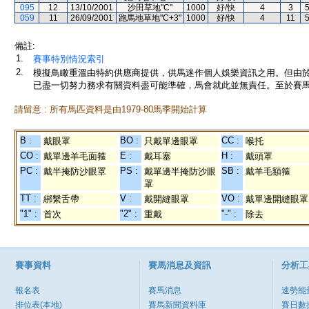
095
12
13/10/2001
沙田草地"C"
1000
好/快
4
3
059
11
26/09/2001
跑馬地草地"C+3"
1000
好/快
4
11
備註:
1.
賽事特別情況索引
2.
模擬鳥瞰重溫由特約供應商提供，供馬迷作個人娛樂資訊之用。但由
已盡一切努力務求有關資料盡可能準確，馬會就此並無責任。至於賽馬
請留意 : 所有馬匹資料是由1979-80馬季開始計算
B :
BO :
CC :
戴眼罩
只戴單邊眼罩
喉托
CO :
E :
H :
戴單邊羊毛面箍
戴耳塞
戴頭罩
PC :
PS :
SB :
戴半掩防沙眼罩
戴單邊半掩防沙眼
戴羊毛額箍
罩
TT :
V :
VO :
綁繫舌帶
戴開縫眼罩
戴單邊開縫眼罩
"1" :
"2" :
"-" :
首次
重戴
除去
賽事資料
賽馬消息及資訊
分析工
報名表
賽馬消息
速勢能
排位表(本地)
賽馬新聞資料庫
賽日數