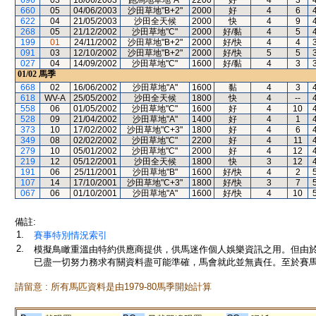
696
03
18/06/2003
跑馬地草地"A"
2200
好
4
3
660
05
04/06/2003
沙田草地"B+2"
2000
好
4
6
622
04
21/05/2003
沙田全天候
2000
快
4
9
268
05
21/12/2002
沙田草地"C"
2000
好/黏
4
5
199
01
24/11/2002
沙田草地"B+2"
2000
好/快
4
4
091
03
12/10/2002
沙田草地"B+2"
2000
好/快
5
5
027
04
14/09/2002
沙田草地"C"
1600
好/黏
4
3
01/02
馬季
668
02
16/06/2002
沙田草地"A"
1600
黏
4
3
618
WV-A
25/05/2002
沙田全天候
1800
快
4
--
558
06
01/05/2002
沙田草地"C"
1600
好
4
10
528
09
21/04/2002
沙田草地"A"
1400
好
4
1
373
10
17/02/2002
沙田草地"C+3"
1800
好
4
6
349
08
02/02/2002
沙田草地"C"
2200
好
4
11
279
10
05/01/2002
沙田草地"C"
2000
好
4
12
219
12
05/12/2001
沙田全天候
1800
快
3
12
191
06
25/11/2001
沙田草地"B"
1600
好/快
4
2
107
14
17/10/2001
沙田草地"C+3"
1800
好/快
3
7
067
06
01/10/2001
沙田草地"A"
1600
好/快
4
10
備註:
1.
賽事特別情況索引
2.
模擬鳥瞰重溫由特約供應商提供，供馬迷作個人娛樂資訊之用。但由
已盡一切努力務求有關資料盡可能準確，馬會就此並無責任。至於賽馬
請留意 : 所有馬匹資料是由1979-80馬季開始計算