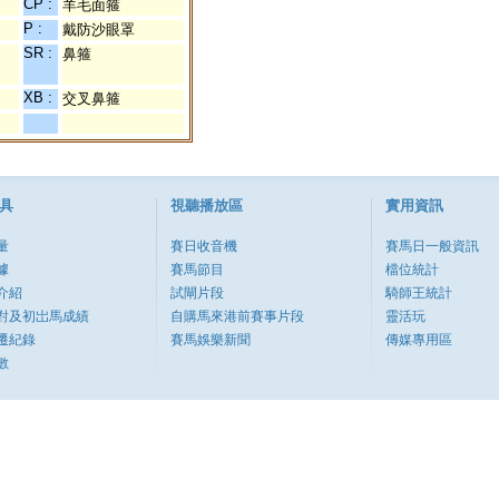
CP :
羊毛面箍
P :
戴防沙眼罩
SR :
鼻箍
XB :
交叉鼻箍
具
視聽播放區
實用資訊
量
賽日收音機
賽馬日一般資訊
據
賽馬節目
檔位統計
介紹
試閘片段
騎師王統計
對及初岀馬成績
自購馬來港前賽事片段
靈活玩
遷紀錄
賽馬娛樂新聞
傳媒專用區
數