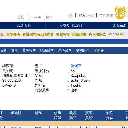
登入
/
登記
常見問題
首頁
English
馬會會員
慈善及社區貢獻
馬會知多
放區
|
國際賽馬
|
香港國際馬匹拍賣會
|
從化馬場
|
投注指南
|
賽馬知多些
|
RESTART
資料
賽果
賽事報告
騎練資料
馬匹資料
試閘結果
賽期表
:
紐西蘭
馬主
:
饒頌平
:
棗 / 閹
最後評分
:
38
:
國際拍賣會新馬
父系
:
Kaapstad
:
$1,663,250
母系
:
Satin Blush
:
3-4-2-43
外祖父
:
Tawfiq
同父系馬
:
沒有
評
練馬師
騎師
頭馬
獨贏
實際
沿途
分
距離
賠率
負磅
走位