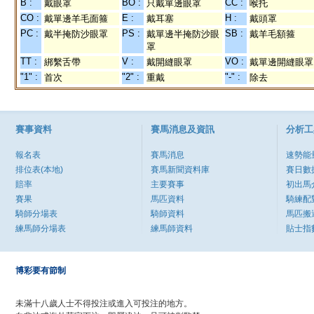
B :
BO :
CC :
戴眼罩
只戴單邊眼罩
喉托
CO :
E :
H :
戴單邊羊毛面箍
戴耳塞
戴頭罩
PC :
PS :
SB :
戴半掩防沙眼罩
戴單邊半掩防沙眼
戴羊毛額箍
罩
TT :
V :
VO :
綁繫舌帶
戴開縫眼罩
戴單邊開縫眼罩
"1" :
"2" :
"-" :
首次
重戴
除去
賽事資料
賽馬消息及資訊
分析工
報名表
賽馬消息
速勢能
排位表(本地)
賽馬新聞資料庫
賽日數
賠率
主要賽事
初出馬
賽果
馬匹資料
騎練配
騎師分場表
騎師資料
馬匹搬
練馬師分場表
練馬師資料
貼士指
博彩要有節制
未滿十八歲人士不得投注或進入可投注的地方。