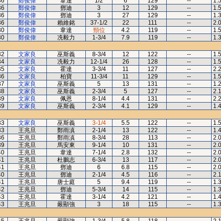
36
鄭俊偉
韋達
1/2
6
129
--
1.
36
鄭俊偉
鄧迪
3
12
129
--
1.
36
鄭俊偉
鄧迪
3
27
129
--
1.
36
鄭俊偉
賴維銘
37-1/2
22
111
--
2.
30
鄭俊偉
韋達
頸位
4.2
119
--
1.
30
鄭俊偉
冼毅力
1-3/4
7.9
119
--
1.
32
文家良
巫斯義
8-3/4
12
122
--
1.
34
文家良
冼毅力
12-1/4
26
128
--
1.
35
文家良
霍達
3-3/4
11
127
--
2.
36
文家良
柏寶
11-3/4
11
129
--
1.
37
文家良
巫斯義
5
13
131
--
1.
38
文家良
巫斯義
2-3/4
5
127
--
2.
39
文家良
佩恩
8-1/4
4.4
131
--
2.
39
文家良
巫斯義
2-3/4
4.1
129
--
1.
33
文家良
巫斯義
3-1/4
5.5
122
--
1.
33
王兆旦
鄭雨滇
2-1/4
13
122
--
1.
36
王兆旦
鄭雨滇
8-3/4
28
113
--
2.
39
王兆旦
馬安東
9-1/4
10
131
--
2.
40
王兆旦
韋達
7-1/4
2.8
132
--
2.
41
王兆旦
杜鵬志
6-3/4
13
117
--
2.
41
王兆旦
鄧迪
6
6.8
115
--
2.
40
王兆旦
鄧迪
2-1/4
4.5
116
--
2.
41
王兆旦
唐士庭
5
9.4
119
--
1.
42
王兆旦
鄧迪
5-3/4
14
115
--
1.
43
王兆旦
霍達
3-1/4
4.2
121
--
1.
43
王兆旦
嚴顯強
3
18
115
--
1.