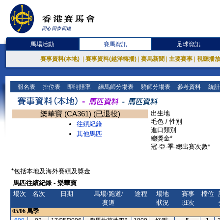
馬場活動
賽馬資訊
足球資訊
賽事資料(本地)
|
賽事資料(越洋轉播)
|
賽馬新聞
|
主要賽事
|
視聽播
報名表
排位表
即時賠率
練馬師分場表
騎師分場表
參考資料
統計
樂華寶 (CA361) (已退役)
出生地
毛色 / 性別
往績紀錄
進口類別
其他馬匹
總獎金*
冠-亞-季-總出賽次數*
*包括本地及海外賽績及獎金
馬匹往績紀錄 - 樂華寶
場次
名次
日期
馬場/跑道/
途程
場地
賽事
檔位
賽道
狀況
班次
05/06
馬季