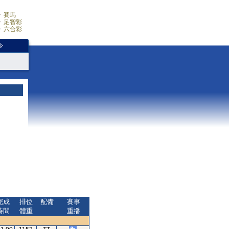
賽馬
足智彩
六合彩
少
完成
排位
配備
賽事
時間
體重
重播