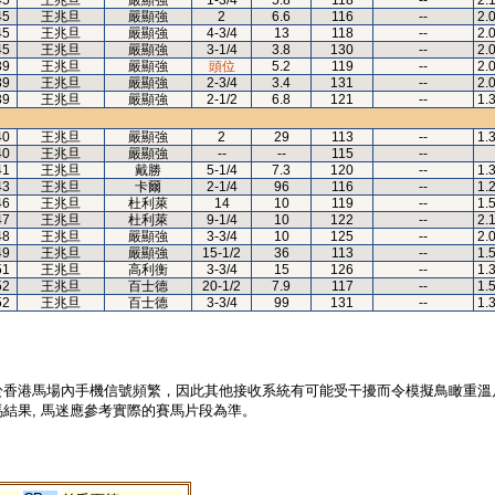
45
王兆旦
嚴顯強
1-3/4
5.8
118
--
2.
45
王兆旦
嚴顯強
2
6.6
116
--
2.
45
王兆旦
嚴顯強
4-3/4
13
118
--
2.
45
王兆旦
嚴顯強
3-1/4
3.8
130
--
2.
39
王兆旦
嚴顯強
頭位
5.2
119
--
2.
39
王兆旦
嚴顯強
2-3/4
3.4
131
--
2.
39
王兆旦
嚴顯強
2-1/2
6.8
121
--
1.
40
王兆旦
嚴顯強
2
29
113
--
1.
40
王兆旦
嚴顯強
--
--
115
--
41
王兆旦
戴勝
5-1/4
7.3
120
--
1.
43
王兆旦
卡爾
2-1/4
96
116
--
1.
46
王兆旦
杜利萊
14
10
119
--
1.
47
王兆旦
杜利萊
9-1/4
10
122
--
2.
48
王兆旦
嚴顯強
3-3/4
10
125
--
2.
49
王兆旦
嚴顯強
15-1/2
36
113
--
1.
51
王兆旦
高利衡
3-3/4
15
126
--
1.
52
王兆旦
百士德
20-1/2
7.9
117
--
1.
52
王兆旦
百士德
3-3/4
99
131
--
1.
於香港馬場內手機信號頻繁，因此其他接收系統有可能受干擾而令模擬鳥瞰重溫
結果, 馬迷應參考實際的賽馬片段為準。