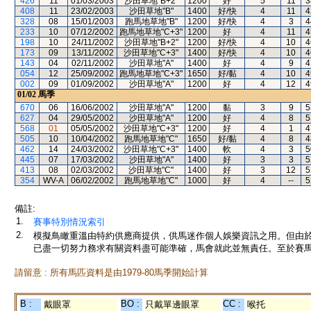
426
11
01/03/2003
沙田草地"B+2"
1200
好
5
11
3
408
11
23/02/2003
沙田草地"B"
1400
好/快
4
11
4
328
08
15/01/2003
跑馬地草地"B"
1200
好/快
4
3
4
233
10
07/12/2002
跑馬地草地"C+3"
1200
好
4
11
4
198
10
24/11/2002
沙田草地"B+2"
1200
好/快
4
10
4
173
09
13/11/2002
沙田草地"C+3"
1400
好/快
4
10
4
143
04
02/11/2002
沙田草地"A"
1400
好
4
9
4
054
12
25/09/2002
跑馬地草地"C+3"
1650
好/黏
4
10
4
002
09
01/09/2002
沙田草地"A"
1200
好
4
12
4
01/02
馬季
670
06
16/06/2002
沙田草地"A"
1200
黏
3
9
5
627
04
29/05/2002
沙田草地"A"
1200
好
4
8
5
568
01
05/05/2002
沙田草地"C+3"
1200
好
4
1
4
505
10
10/04/2002
跑馬地草地"C"
1650
好/黏
4
8
4
462
14
24/03/2002
沙田草地"C+3"
1400
軟
4
3
5
445
07
17/03/2002
沙田草地"A"
1400
好
3
3
5
413
08
02/03/2002
沙田草地"C"
1400
好
3
12
5
354
WV-A
06/02/2002
跑馬地草地"C"
1000
好
4
--
5
備註:
1.
賽事特別情況索引
2.
模擬鳥瞰重溫由特約供應商提供，供馬迷作個人娛樂資訊之用。但由
已盡一切努力務求有關資料盡可能準確，馬會就此並無責任。至於賽馬
請留意 : 所有馬匹資料是由1979-80馬季開始計算
B :
BO :
CC :
戴眼罩
只戴單邊眼罩
喉托