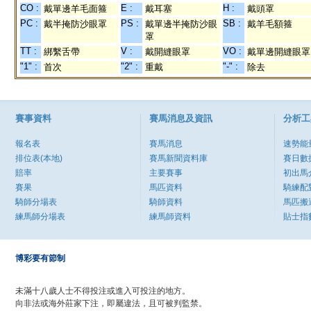
CO :
E :
H :
戴單邊羊毛面箍
戴耳塞
戴頭罩
PC :
PS :
SB :
戴半掩防沙眼罩
戴單邊半掩防沙眼
戴羊毛額箍
罩
TT :
V :
VO :
綁繫舌帶
戴開縫眼罩
戴單邊開縫眼罩
"1" :
"2" :
"-" :
首次
重戴
除去
賽事資料
賽馬消息及資訊
分析工
報名表
賽馬消息
速勢能
排位表(本地)
賽馬新聞資料庫
賽日數
賠率
主要賽事
初出馬
賽果
馬匹資料
騎練配
騎師分場表
騎師資料
馬匹搬
練馬師分場表
練馬師資料
貼士指
博彩要有節制
未滿十八歲人士不得投注或進入可投注的地方。
向非法或海外莊家下注，即屬違法，且可被判監禁。