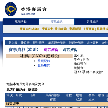
馬場活動
賽馬資訊
足球資訊
賽事資料(本地)
|
賽事資料(越洋轉播)
|
賽馬新聞
|
主要賽事
|
視聽播
報名表
排位表
即時賠率
練馬師分場表
騎師分場表
參考資料
統計
財源駿 (CA374) (已退役)
出生地
毛色 / 性別
往績紀錄
進口類別
其他馬匹
總獎金*
冠-亞-季-總出賽次數*
*包括本地及海外賽績及獎金
馬匹往績紀錄 - 財源駿
場次
名次
日期
馬場/跑道/
途程
場地
賽事
檔位
賽道
狀況
班次
02/03
馬季