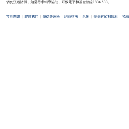
切勿沉迷賭博，如需尋求輔導協助，可致電平和基金熱線1834 633。
常見問題
|
聯絡我們
|
傳媒專用區
|
網頁指南
|
規例
|
提倡有節制博彩
|
私隱