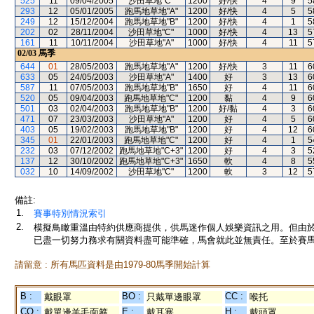
525
11
09/04/2005
沙田草地"C"
1200
好/快
4
9
5
293
12
05/01/2005
跑馬地草地"A"
1200
好/快
4
5
5
249
12
15/12/2004
跑馬地草地"B"
1200
好/快
4
1
5
202
02
28/11/2004
沙田草地"C"
1000
好/快
4
13
5
161
11
10/11/2004
沙田草地"A"
1000
好/快
4
11
5
02/03
馬季
644
01
28/05/2003
跑馬地草地"A"
1200
好/快
3
11
6
633
05
24/05/2003
沙田草地"A"
1400
好
3
13
6
587
11
07/05/2003
跑馬地草地"B"
1650
好
4
11
6
520
05
09/04/2003
跑馬地草地"C"
1200
黏
4
9
6
501
03
02/04/2003
跑馬地草地"B"
1200
好/黏
4
3
6
471
07
23/03/2003
沙田草地"A"
1200
好
4
5
6
403
05
19/02/2003
跑馬地草地"B"
1200
好
4
12
6
345
01
22/01/2003
跑馬地草地"C"
1200
好
4
1
5
232
03
07/12/2002
跑馬地草地"C+3"
1200
好
4
3
5
137
12
30/10/2002
跑馬地草地"C+3"
1650
軟
4
8
5
032
10
14/09/2002
沙田草地"C"
1200
軟
3
12
5
備註:
1.
賽事特別情況索引
2.
模擬鳥瞰重溫由特約供應商提供，供馬迷作個人娛樂資訊之用。但由
已盡一切努力務求有關資料盡可能準確，馬會就此並無責任。至於賽馬
請留意 : 所有馬匹資料是由1979-80馬季開始計算
B :
BO :
CC :
戴眼罩
只戴單邊眼罩
喉托
CO :
E :
H :
戴單邊羊毛面箍
戴耳塞
戴頭罩