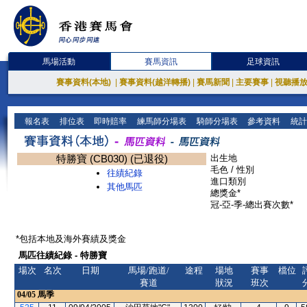
馬場活動
賽馬資訊
足球資訊
賽事資料(本地)
|
賽事資料(越洋轉播)
|
賽馬新聞
|
主要賽事
|
視聽播
報名表
排位表
即時賠率
練馬師分場表
騎師分場表
參考資料
統計
特勝寶 (CB030) (已退役)
出生地
毛色 / 性別
往績紀錄
進口類別
其他馬匹
總獎金*
冠-亞-季-總出賽次數*
*包括本地及海外賽績及獎金
馬匹往績紀錄 - 特勝寶
場次
名次
日期
馬場/跑道/
途程
場地
賽事
檔位
賽道
狀況
班次
04/05
馬季