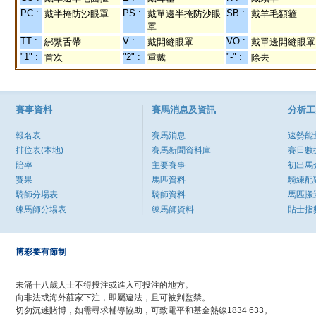
PC :
PS :
SB :
戴半掩防沙眼罩
戴單邊半掩防沙眼
戴羊毛額箍
罩
TT :
V :
VO :
綁繫舌帶
戴開縫眼罩
戴單邊開縫眼罩
"1" :
"2" :
"-" :
首次
重戴
除去
賽事資料
賽馬消息及資訊
分析工
報名表
賽馬消息
速勢能
排位表(本地)
賽馬新聞資料庫
賽日數
賠率
主要賽事
初出馬
賽果
馬匹資料
騎練配
騎師分場表
騎師資料
馬匹搬
練馬師分場表
練馬師資料
貼士指
博彩要有節制
未滿十八歲人士不得投注或進入可投注的地方。
向非法或海外莊家下注，即屬違法，且可被判監禁。
切勿沉迷賭博，如需尋求輔導協助，可致電平和基金熱線1834 633。