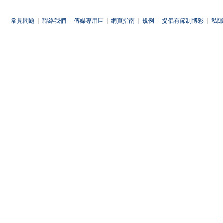
常見問題
|
聯絡我們
|
傳媒專用區
|
網頁指南
|
規例
|
提倡有節制博彩
|
私隱