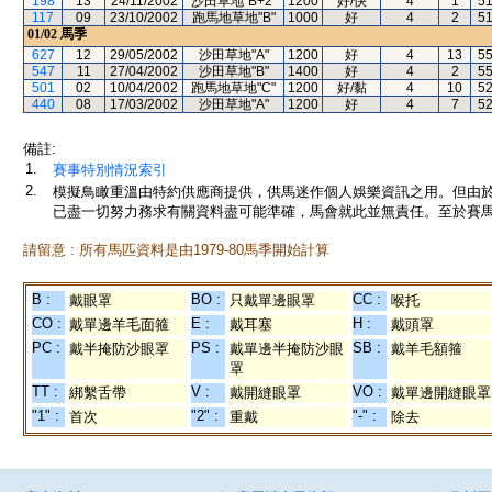
198
13
24/11/2002
沙田草地"B+2"
1200
好/快
4
1
5
117
09
23/10/2002
跑馬地草地"B"
1000
好
4
2
5
01/02
馬季
627
12
29/05/2002
沙田草地"A"
1200
好
4
13
5
547
11
27/04/2002
沙田草地"B"
1400
好
4
2
5
501
02
10/04/2002
跑馬地草地"C"
1200
好/黏
4
10
5
440
08
17/03/2002
沙田草地"A"
1200
好
4
7
5
備註:
1.
賽事特別情況索引
2.
模擬鳥瞰重溫由特約供應商提供，供馬迷作個人娛樂資訊之用。但由
已盡一切努力務求有關資料盡可能準確，馬會就此並無責任。至於賽馬
請留意 : 所有馬匹資料是由1979-80馬季開始計算
B :
BO :
CC :
戴眼罩
只戴單邊眼罩
喉托
CO :
E :
H :
戴單邊羊毛面箍
戴耳塞
戴頭罩
PC :
PS :
SB :
戴半掩防沙眼罩
戴單邊半掩防沙眼
戴羊毛額箍
罩
TT :
V :
VO :
綁繫舌帶
戴開縫眼罩
戴單邊開縫眼罩
"1" :
"2" :
"-" :
首次
重戴
除去