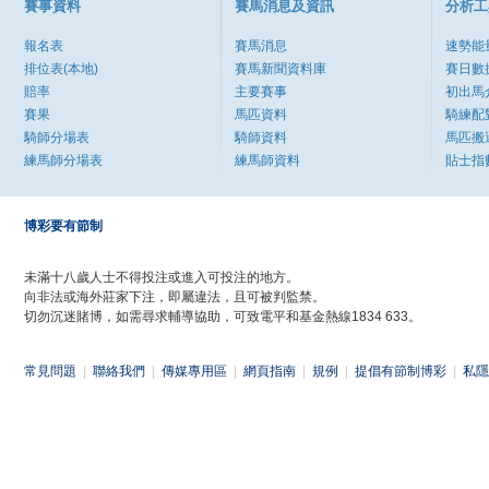
賽事資料
賽馬消息及資訊
分析工
報名表
賽馬消息
速勢能
排位表(本地)
賽馬新聞資料庫
賽日數
賠率
主要賽事
初出馬
賽果
馬匹資料
騎練配
騎師分場表
騎師資料
馬匹搬
練馬師分場表
練馬師資料
貼士指
博彩要有節制
未滿十八歲人士不得投注或進入可投注的地方。
向非法或海外莊家下注，即屬違法，且可被判監禁。
切勿沉迷賭博，如需尋求輔導協助，可致電平和基金熱線1834 633。
常見問題
|
聯絡我們
|
傳媒專用區
|
網頁指南
|
規例
|
提倡有節制博彩
|
私隱