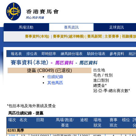
馬場活動
賽馬資訊
足球資訊
賽事資料(本地)
|
賽事資料(越洋轉播)
|
賽馬新聞
|
主要賽事
|
視聽播
報名表
排位表
即時賠率
練馬師分場表
騎師分場表
參考資料
統計
捷贏 (CB049) (已退役)
出生地
毛色 / 性別
往績紀錄
進口類別
其他馬匹
總獎金*
冠-亞-季-總出賽次數*
*包括本地及海外賽績及獎金
馬匹往績紀錄 - 捷贏
場次
名次
日期
馬場/跑道/
途程
場地
賽事
檔位
賽道
狀況
班次
02/03
馬季