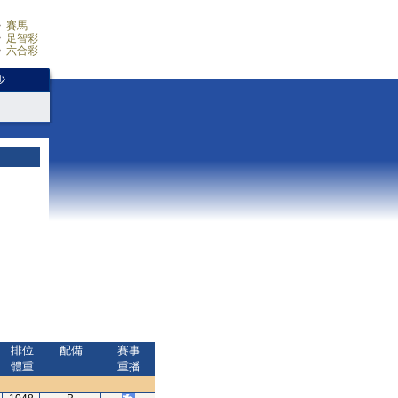
賽馬
足智彩
六合彩
少
排位
配備
賽事
體重
重播