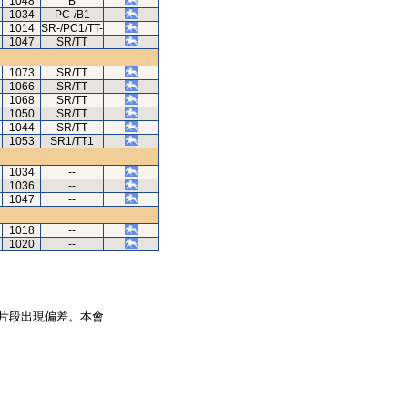
1048
B
1034
PC-/B1
1014
SR-/PC1/TT-
1047
SR/TT
1073
SR/TT
1066
SR/TT
1068
SR/TT
1050
SR/TT
1044
SR/TT
1053
SR1/TT1
1034
--
1036
--
1047
--
1018
--
1020
--
片段出現偏差。本會