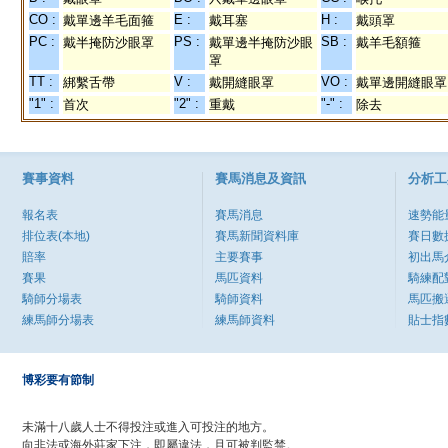
CO :
E :
H :
戴單邊羊毛面箍
戴耳塞
戴頭罩
PC :
PS :
SB :
戴半掩防沙眼罩
戴單邊半掩防沙眼
戴羊毛額箍
罩
TT :
V :
VO :
綁繫舌帶
戴開縫眼罩
戴單邊開縫眼罩
"1" :
"2" :
"-" :
首次
重戴
除去
賽事資料
賽馬消息及資訊
分析工
報名表
賽馬消息
速勢能
排位表(本地)
賽馬新聞資料庫
賽日數
賠率
主要賽事
初出馬
賽果
馬匹資料
騎練配
騎師分場表
騎師資料
馬匹搬
練馬師分場表
練馬師資料
貼士指
博彩要有節制
未滿十八歲人士不得投注或進入可投注的地方。
向非法或海外莊家下注，即屬違法，且可被判監禁。