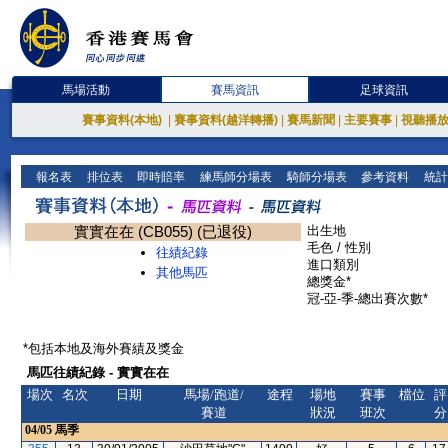
馬場活動
賽馬資訊
足球資訊
賽事資料(本地)
|
賽事資料(越洋轉播)
|
賽馬新聞
|
主要賽事
|
視聽播
報名表
排位表
即時賠率
練馬師分場表
騎師分場表
參考資料
統計
實實在在 (CB055) (已退役)
出生地
毛色 / 性別
往績紀錄
進口類別
其他馬匹
總獎金*
冠-亞-季-總出賽次數*
*包括本地及海外賽績及獎金
馬匹往績紀錄 - 實實在在
場次
名次
日期
馬場/跑道/
途程
場地
賽事
檔位
評
賽道
狀況
班次
分
04/05
馬季