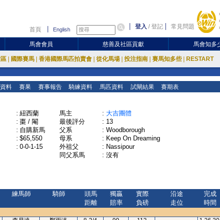
登入
/
登記
常見問題
首頁
English
馬會會員
慈善及社區貢獻
馬會知多
放區
|
國際賽馬
|
香港國際馬匹拍賣會
|
從化馬場
|
投注指南
|
賽馬知多些
|
RESTART
資料
賽果
賽事報告
騎練資料
馬匹資料
試閘結果
賽期表
:
紐西蘭
馬主
:
大吉團體
:
棗 / 閹
最後評分
:
13
:
自購新馬
父系
:
Woodborough
:
$65,550
母系
:
Keep On Dreaming
:
0-0-1-15
外祖父
:
Nassipour
同父系馬
:
沒有
練馬師
騎師
頭馬
獨贏
實際
沿途
完成
距離
賠率
負磅
走位
時間