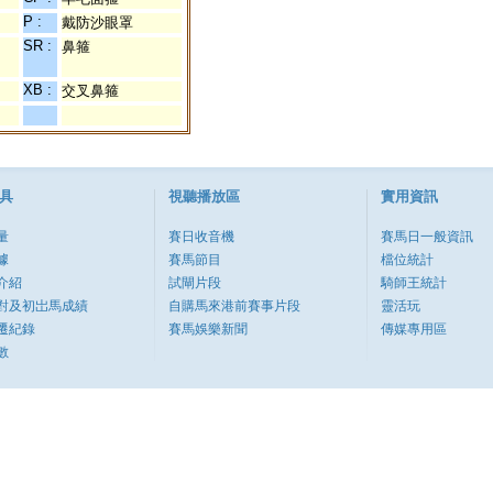
P :
戴防沙眼罩
SR :
鼻箍
XB :
交叉鼻箍
具
視聽播放區
實用資訊
量
賽日收音機
賽馬日一般資訊
據
賽馬節目
檔位統計
介紹
試閘片段
騎師王統計
對及初岀馬成績
自購馬來港前賽事片段
靈活玩
遷紀錄
賽馬娛樂新聞
傳媒專用區
數