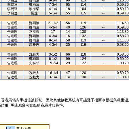
李易達
鄭雨滇
8-3/4
99
113
--
1.26.30
李易達
鄭雨滇
7-3/4
65
114
--
0.59.70
李易達
黎海榮
4-1/4
18
104
--
0.59.10
李易達
羅達
5-1/4
55
115
--
0.59.10
告達理
鄭雨滇
21-1/2
56
119
--
1.14.50
告達理
鄭雨滇
4-3/4
40
126
--
0.59.30
告達理
巫斯義
17
14
130
--
1.13.80
告達理
鄭雨滇
4-3/4
16
132
--
0.58.70
告達理
鄭雨滇
8-1/4
58
113
--
1.11.30
告達理
高雅志
4-3/4
25
119
--
0.58.60
告達理
冼毅力
3-1/2
66
118
--
0.58.50
告達理
鄭雨滇
6-1/2
99
124
--
0.59.00
告達理
史科菲
15-3/4
29
122
--
1.00.70
告達理
冼毅力
16-1/4
47
120
--
0.59.70
告達理
冼毅力
3-1/4
14
130
--
1.13.40
於香港馬場內手機信號頻繁，因此其他接收系統有可能受干擾而令模擬鳥瞰重溫
結果, 馬迷應參考實際的賽馬片段為準。
CP :
羊毛面箍