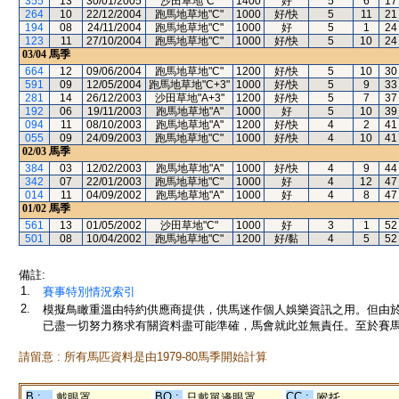
355
13
30/01/2005
沙田草地"C"
1400
好
5
6
17
264
10
22/12/2004
跑馬地草地"C"
1000
好/快
5
11
21
194
08
24/11/2004
跑馬地草地"C"
1000
好
5
1
24
123
11
27/10/2004
跑馬地草地"C"
1000
好/快
5
10
24
03/04
馬季
664
12
09/06/2004
跑馬地草地"C"
1200
好/快
5
10
30
591
09
12/05/2004
跑馬地草地"C+3"
1000
好/快
5
9
33
281
14
26/12/2003
沙田草地"A+3"
1200
好/快
5
7
37
192
06
19/11/2003
跑馬地草地"A"
1000
好
5
10
39
094
11
08/10/2003
跑馬地草地"A"
1200
好/快
4
2
41
055
09
24/09/2003
跑馬地草地"C"
1000
好/快
4
10
41
02/03
馬季
384
03
12/02/2003
跑馬地草地"A"
1000
好/快
4
9
44
342
07
22/01/2003
跑馬地草地"C"
1000
好
4
12
47
014
11
04/09/2002
跑馬地草地"A"
1000
好
4
8
47
01/02
馬季
561
13
01/05/2002
沙田草地"C"
1000
好
3
1
52
501
08
10/04/2002
跑馬地草地"C"
1200
好/黏
4
5
52
備註:
1.
賽事特別情況索引
2.
模擬鳥瞰重溫由特約供應商提供，供馬迷作個人娛樂資訊之用。但由
已盡一切努力務求有關資料盡可能準確，馬會就此並無責任。至於賽馬
請留意 : 所有馬匹資料是由1979-80馬季開始計算
B :
BO :
CC :
戴眼罩
只戴單邊眼罩
喉托