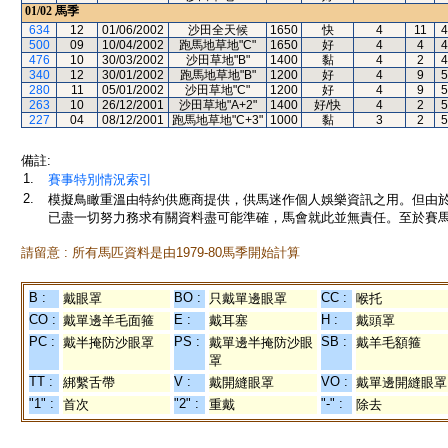
01/02
馬季
634
12
01/06/2002
沙田全天候
1650
快
4
11
4
500
09
10/04/2002
跑馬地草地"C"
1650
好
4
4
4
476
10
30/03/2002
沙田草地"B"
1400
黏
4
2
4
340
12
30/01/2002
跑馬地草地"B"
1200
好
4
9
5
280
11
05/01/2002
沙田草地"C"
1200
好
4
9
5
263
10
26/12/2001
沙田草地"A+2"
1400
好/快
4
2
5
227
04
08/12/2001
跑馬地草地"C+3"
1000
黏
3
2
5
備註:
1.
賽事特別情況索引
2.
模擬鳥瞰重溫由特約供應商提供，供馬迷作個人娛樂資訊之用。但由
已盡一切努力務求有關資料盡可能準確，馬會就此並無責任。至於賽馬
請留意 : 所有馬匹資料是由1979-80馬季開始計算
B :
BO :
CC :
戴眼罩
只戴單邊眼罩
喉托
CO :
E :
H :
戴單邊羊毛面箍
戴耳塞
戴頭罩
PC :
PS :
SB :
戴半掩防沙眼罩
戴單邊半掩防沙眼
戴羊毛額箍
罩
TT :
V :
VO :
綁繫舌帶
戴開縫眼罩
戴單邊開縫眼罩
"1" :
"2" :
"-" :
首次
重戴
除去