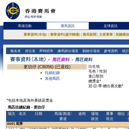
馬場活動
賽馬資訊
足球資訊
賽事資料(本地)
|
賽事資料(越洋轉播)
|
賽馬新聞
|
主要賽事
|
視聽播
報名表
排位表
即時賠率
練馬師分場表
騎師分場表
參考資料
統計
更叻仔 (CB056) (已退役)
出生地
毛色 / 性別
往績紀錄
進口類別
其他馬匹
總獎金*
冠-亞-季-總出賽次數*
*包括本地及海外賽績及獎金
馬匹往績紀錄 - 更叻仔
場次
名次
日期
馬場/跑道/
途程
場地
賽事
檔位
賽道
狀況
班次
04/05
馬季