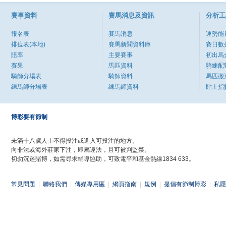
賽事資料
賽馬消息及資訊
分析工
報名表
賽馬消息
速勢能
排位表(本地)
賽馬新聞資料庫
賽日數
賠率
主要賽事
初出馬
賽果
馬匹資料
騎練配
騎師分場表
騎師資料
馬匹搬
練馬師分場表
練馬師資料
貼士指
博彩要有節制
未滿十八歲人士不得投注或進入可投注的地方。
向非法或海外莊家下注，即屬違法，且可被判監禁。
切勿沉迷賭博，如需尋求輔導協助，可致電平和基金熱線1834 633。
常見問題
|
聯絡我們
|
傳媒專用區
|
網頁指南
|
規例
|
提倡有節制博彩
|
私隱