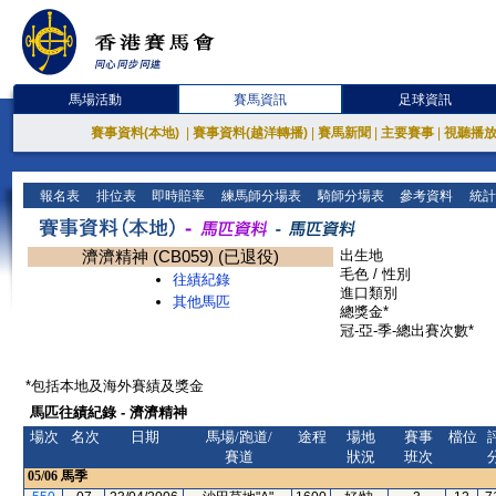
馬場活動
賽馬資訊
足球資訊
賽事資料(本地)
|
賽事資料(越洋轉播)
|
賽馬新聞
|
主要賽事
|
視聽播
報名表
排位表
即時賠率
練馬師分場表
騎師分場表
參考資料
統計
濟濟精神 (CB059) (已退役)
出生地
毛色 / 性別
往績紀錄
進口類別
其他馬匹
總獎金*
冠-亞-季-總出賽次數*
*包括本地及海外賽績及獎金
馬匹往績紀錄 - 濟濟精神
場次
名次
日期
馬場/跑道/
途程
場地
賽事
檔位
賽道
狀況
班次
05/06
馬季