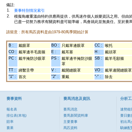
備註:
1.
賽事特別情況索引
2.
模擬鳥瞰重溫由特約供應商提供，供馬迷作個人娛樂資訊之用。但由
已盡一切努力務求有關資料盡可能準確，馬會就此並無責任。至於賽馬
請留意 : 所有馬匹資料是由1979-80馬季開始計算
B :
BO :
CC :
戴眼罩
只戴單邊眼罩
喉托
CO :
E :
H :
戴單邊羊毛面箍
戴耳塞
戴頭罩
PC :
PS :
SB :
戴半掩防沙眼罩
戴單邊半掩防沙眼
戴羊毛額箍
罩
TT :
V :
VO :
綁繫舌帶
戴開縫眼罩
戴單邊開縫眼罩
"1" :
"2" :
"-" :
首次
重戴
除去
賽事資料
賽馬消息及資訊
分析工
報名表
賽馬消息
速勢能
排位表(本地)
賽馬新聞資料庫
賽日數
賠率
主要賽事
初出馬
賽果
馬匹資料
騎練配