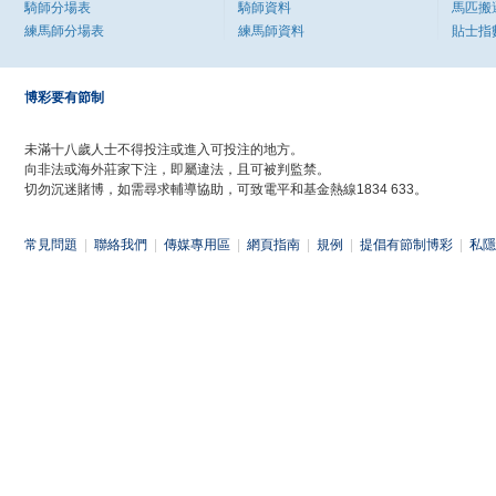
騎師分場表
騎師資料
馬匹搬
練馬師分場表
練馬師資料
貼士指
博彩要有節制
未滿十八歲人士不得投注或進入可投注的地方。
向非法或海外莊家下注，即屬違法，且可被判監禁。
切勿沉迷賭博，如需尋求輔導協助，可致電平和基金熱線1834 633。
常見問題
|
聯絡我們
|
傳媒專用區
|
網頁指南
|
規例
|
提倡有節制博彩
|
私隱