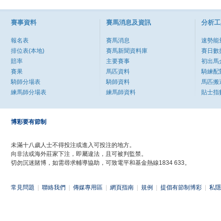
賽事資料
賽馬消息及資訊
分析工
報名表
賽馬消息
速勢能
排位表(本地)
賽馬新聞資料庫
賽日數
賠率
主要賽事
初出馬
賽果
馬匹資料
騎練配
騎師分場表
騎師資料
馬匹搬
練馬師分場表
練馬師資料
貼士指
博彩要有節制
未滿十八歲人士不得投注或進入可投注的地方。
向非法或海外莊家下注，即屬違法，且可被判監禁。
切勿沉迷賭博，如需尋求輔導協助，可致電平和基金熱線1834 633。
常見問題
|
聯絡我們
|
傳媒專用區
|
網頁指南
|
規例
|
提倡有節制博彩
|
私隱