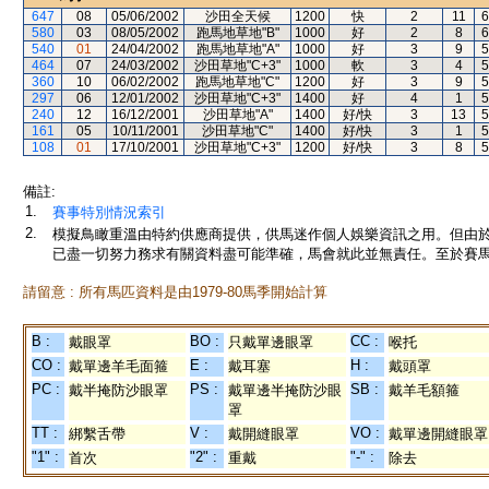
647
08
05/06/2002
沙田全天候
1200
快
2
11
6
580
03
08/05/2002
跑馬地草地"B"
1000
好
2
8
6
540
01
24/04/2002
跑馬地草地"A"
1000
好
3
9
5
464
07
24/03/2002
沙田草地"C+3"
1000
軟
3
4
5
360
10
06/02/2002
跑馬地草地"C"
1200
好
3
9
5
297
06
12/01/2002
沙田草地"C+3"
1400
好
4
1
5
240
12
16/12/2001
沙田草地"A"
1400
好/快
3
13
5
161
05
10/11/2001
沙田草地"C"
1400
好/快
3
1
5
108
01
17/10/2001
沙田草地"C+3"
1200
好/快
3
8
5
備註:
1.
賽事特別情況索引
2.
模擬鳥瞰重溫由特約供應商提供，供馬迷作個人娛樂資訊之用。但由
已盡一切努力務求有關資料盡可能準確，馬會就此並無責任。至於賽馬
請留意 : 所有馬匹資料是由1979-80馬季開始計算
B :
BO :
CC :
戴眼罩
只戴單邊眼罩
喉托
CO :
E :
H :
戴單邊羊毛面箍
戴耳塞
戴頭罩
PC :
PS :
SB :
戴半掩防沙眼罩
戴單邊半掩防沙眼
戴羊毛額箍
罩
TT :
V :
VO :
綁繫舌帶
戴開縫眼罩
戴單邊開縫眼罩
"1" :
"2" :
"-" :
首次
重戴
除去