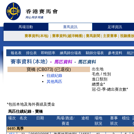
馬場活動
賽馬資訊
足球資訊
賽事資料(本地)
|
賽事資料(越洋轉播)
|
賽馬新聞
|
主要賽事
|
視聽播
報名表
排位表
即時賠率
練馬師分場表
騎師分場表
參考資料
統計
寶橋 (CB073) (已退役)
出生地
毛色 / 性別
往績紀錄
進口類別
其他馬匹
總獎金*
冠-亞-季-總出賽次數*
*包括本地及海外賽績及獎金
馬匹往績紀錄 - 寶橋
場次
名次
日期
馬場/跑道/
途程
場地
賽事
檔位
賽道
狀況
班次
04/05
馬季