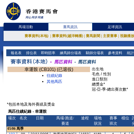
馬場活動
賽馬資訊
足球資訊
賽事資料(本地)
|
賽事資料(越洋轉播)
|
賽馬新聞
|
主要賽事
|
視聽播
報名表
排位表
即時賠率
練馬師分場表
騎師分場表
參考資料
統計
幸運骰 (CB101) (已退役)
出生地
毛色 / 性別
往績紀錄
進口類別
其他馬匹
總獎金*
冠-亞-季-總出賽次數*
*包括本地及海外賽績及獎金
馬匹往績紀錄 - 幸運骰
場次
名次
日期
馬場/跑道/
途程
場地
賽事
檔位
賽道
狀況
班次
05/06
馬季