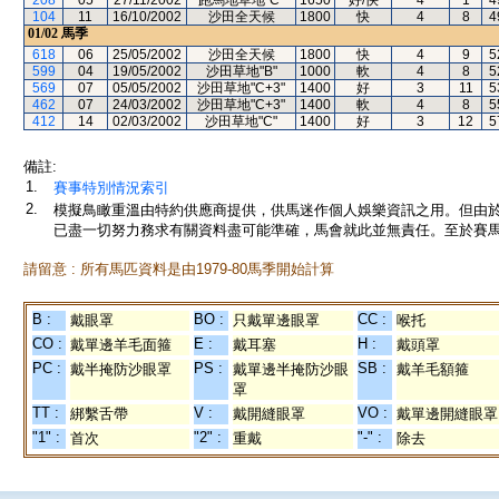
208
05
27/11/2002
跑馬地草地"C"
1650
好/快
4
1
4
104
11
16/10/2002
沙田全天候
1800
快
4
8
4
01/02
馬季
618
06
25/05/2002
沙田全天候
1800
快
4
9
5
599
04
19/05/2002
沙田草地"B"
1000
軟
4
8
5
569
07
05/05/2002
沙田草地"C+3"
1400
好
3
11
5
462
07
24/03/2002
沙田草地"C+3"
1400
軟
4
8
5
412
14
02/03/2002
沙田草地"C"
1400
好
3
12
5
備註:
1.
賽事特別情況索引
2.
模擬鳥瞰重溫由特約供應商提供，供馬迷作個人娛樂資訊之用。但由
已盡一切努力務求有關資料盡可能準確，馬會就此並無責任。至於賽馬
請留意 : 所有馬匹資料是由1979-80馬季開始計算
B :
BO :
CC :
戴眼罩
只戴單邊眼罩
喉托
CO :
E :
H :
戴單邊羊毛面箍
戴耳塞
戴頭罩
PC :
PS :
SB :
戴半掩防沙眼罩
戴單邊半掩防沙眼
戴羊毛額箍
罩
TT :
V :
VO :
綁繫舌帶
戴開縫眼罩
戴單邊開縫眼罩
"1" :
"2" :
"-" :
首次
重戴
除去