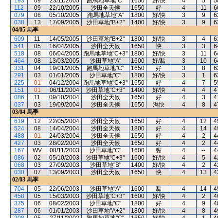
193
09
23/11/2005
跑馬地草地"C"
1650
好/快
4
5
5
112
09
22/10/2005
沙田全天候
1650
好
4
11
6
079
08
05/10/2005
跑馬地草地"A"
1800
好/快
3
9
6
038
13
17/09/2005
沙田草地"B+2"
1400
好/快
3
9
6
04/05
馬季
609
11
14/05/2005
沙田草地"B+2"
1800
好/快
3
4
6
541
05
16/04/2005
沙田全天候
1650
快
3
3
6
518
08
06/04/2005
跑馬地草地"C+3"
1800
好/快
3
11
6
464
08
13/03/2005
沙田草地"A"
1600
好/黏
3
10
6
331
04
19/01/2005
跑馬地草地"C"
1650
好
3
8
6
291
03
01/01/2005
沙田草地"C"
1800
好/快
3
1
6
225
01
04/12/2004
跑馬地草地"C+3"
1650
好
4
7
5
151
01
06/11/2004
沙田草地"C+3"
1400
好/快
4
4
4
086
11
09/10/2004
沙田全天候
1650
好
4
3
4
037
03
19/09/2004
沙田全天候
1650
濕快
4
8
4
03/04
馬季
619
12
22/05/2004
沙田全天候
1650
好
4
12
4
524
08
14/04/2004
沙田全天候
1800
好
4
14
4
488
01
24/03/2004
沙田全天候
1650
好
4
2
4
427
03
28/02/2004
沙田全天候
1650
好
4
2
4
167
WV
08/11/2003
沙田草地"C"
1600
黏
4
--
4
086
02
05/10/2003
沙田草地"C+3"
1600
好/快
4
5
4
068
03
27/09/2003
沙田草地"B"
1400
好/快
4
2
4
030
07
13/09/2003
沙田全天候
1650
快
4
13
4
02/03
馬季
704
05
22/06/2003
沙田草地"A"
1600
黏
4
14
4
458
05
15/03/2003
沙田草地"C+3"
1600
好/快
4
2
4
375
06
08/02/2003
沙田草地"C"
1800
好
4
9
4
287
06
01/01/2003
沙田草地"A+2"
1800
好/快
4
8
4