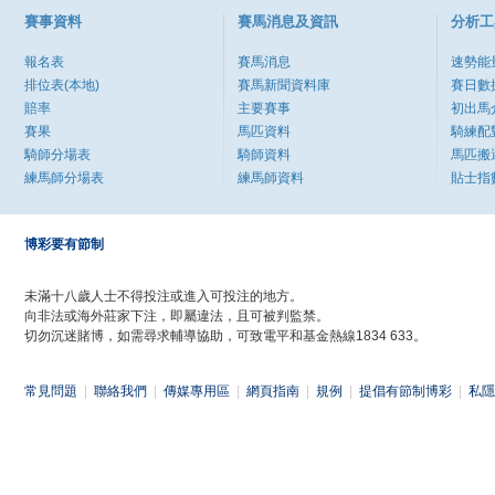
賽事資料
賽馬消息及資訊
分析工
報名表
賽馬消息
速勢能
排位表(本地)
賽馬新聞資料庫
賽日數
賠率
主要賽事
初出馬
賽果
馬匹資料
騎練配
騎師分場表
騎師資料
馬匹搬
練馬師分場表
練馬師資料
貼士指
博彩要有節制
未滿十八歲人士不得投注或進入可投注的地方。
向非法或海外莊家下注，即屬違法，且可被判監禁。
切勿沉迷賭博，如需尋求輔導協助，可致電平和基金熱線1834 633。
常見問題
|
聯絡我們
|
傳媒專用區
|
網頁指南
|
規例
|
提倡有節制博彩
|
私隱