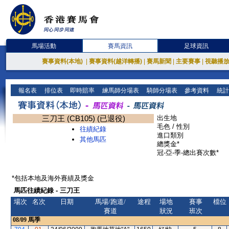
馬場活動
賽馬資訊
足球資訊
賽事資料(本地)
|
賽事資料(越洋轉播)
|
賽馬新聞
|
主要賽事
|
視聽播
報名表
排位表
即時賠率
練馬師分場表
騎師分場表
參考資料
統計
三刀王 (CB105) (已退役)
出生地
毛色 / 性別
往績紀錄
進口類別
其他馬匹
總獎金*
冠-亞-季-總出賽次數*
*包括本地及海外賽績及獎金
馬匹往績紀錄 - 三刀王
場次
名次
日期
馬場/跑道/
途程
場地
賽事
檔位
賽道
狀況
班次
08/09
馬季