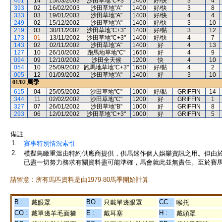
461
14
15/03/2003
沙田草地"C+3"
1400
好/快
3
4
393
02
16/02/2003
沙田草地"A"
1400
好/快
3
8
333
03
19/01/2003
沙田草地"A"
1400
好/快
4
4
249
02
15/12/2002
沙田草地"A"
1400
好/快
3
10
219
03
30/11/2002
沙田草地"C+3"
1400
好/黏
3
12
173
01
13/11/2002
沙田草地"C+3"
1400
好/快
4
7
143
02
02/11/2002
沙田草地"A"
1400
好
4
13
127
10
26/10/2002
跑馬地草地"C"
1650
好
4
9
094
09
12/10/2002
沙田全天候
1200
快
4
10
054
10
25/09/2002
跑馬地草地"C+3"
1650
好/黏
4
2
005
12
01/09/2002
沙田草地"A"
1400
好
3
10
01/02
馬季
615
04
25/05/2002
沙田草地"C"
1000
好/黏
GRIFFIN
14
344
11
02/02/2002
沙田草地"C"
1200
好
GRIFFIN
1
327
07
26/01/2002
沙田草地"B"
1000
好
GRIFFIN
8
293
06
12/01/2002
沙田草地"C+3"
1000
好
GRIFFIN
5
備註:
1.
賽事特別情況索引
2.
模擬鳥瞰重溫由特約供應商提供，供馬迷作個人娛樂資訊之用。但由
已盡一切努力務求有關資料盡可能準確，馬會就此並無責任。至於賽馬
請留意 : 所有馬匹資料是由1979-80馬季開始計算
B :
BO :
CC :
戴眼罩
只戴單邊眼罩
喉托
CO :
E :
H :
戴單邊羊毛面箍
戴耳塞
戴頭罩