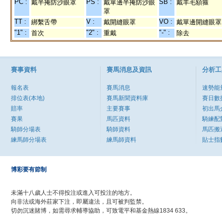
PC :
PS :
SB :
戴半掩防沙眼罩
戴單邊半掩防沙眼
戴羊毛額箍
罩
TT :
V :
VO :
綁繫舌帶
戴開縫眼罩
戴單邊開縫眼罩
"1" :
"2" :
"-" :
首次
重戴
除去
賽事資料
賽馬消息及資訊
分析工
報名表
賽馬消息
速勢能
排位表(本地)
賽馬新聞資料庫
賽日數
賠率
主要賽事
初出馬
賽果
馬匹資料
騎練配
騎師分場表
騎師資料
馬匹搬
練馬師分場表
練馬師資料
貼士指
博彩要有節制
未滿十八歲人士不得投注或進入可投注的地方。
向非法或海外莊家下注，即屬違法，且可被判監禁。
切勿沉迷賭博，如需尋求輔導協助，可致電平和基金熱線1834 633。