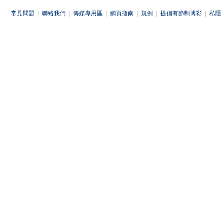
常見問題
|
聯絡我們
|
傳媒專用區
|
網頁指南
|
規例
|
提倡有節制博彩
|
私隱