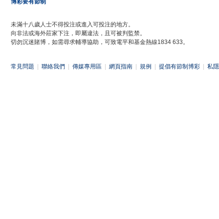
博彩要有節制
未滿十八歲人士不得投注或進入可投注的地方。
向非法或海外莊家下注，即屬違法，且可被判監禁。
切勿沉迷賭博，如需尋求輔導協助，可致電平和基金熱線1834 633。
常見問題
|
聯絡我們
|
傳媒專用區
|
網頁指南
|
規例
|
提倡有節制博彩
|
私隱