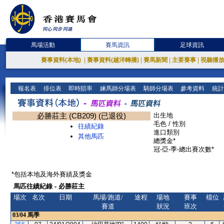
馬場活動
賽馬資訊
足球資訊
賽事資料(本地)
|
賽事資料(越洋轉播)
|
賽馬新聞
|
主要賽事
|
視聽播
報名表
排位表
即時賠率
練馬師分場表
騎師分場表
參考資料
統計
必勝莊主 (CB209) (已退役)
出生地
毛色 / 性別
往績紀錄
進口類別
其他馬匹
總獎金*
冠-亞-季-總出賽次數*
*包括本地及海外賽績及獎金
馬匹往績紀錄 - 必勝莊主
場次
名次
日期
馬場/跑道/
途程
場地
賽事
檔位
賽道
狀況
班次
03/04
馬季