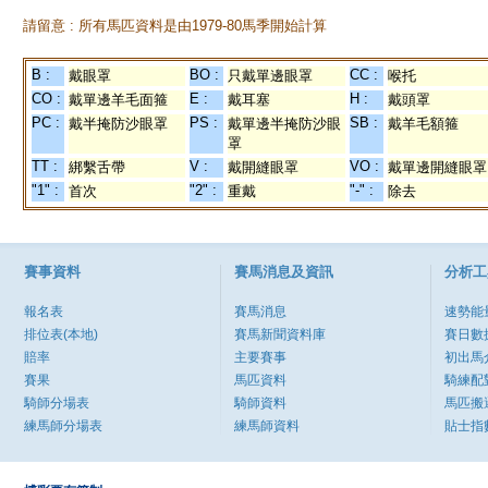
請留意 : 所有馬匹資料是由1979-80馬季開始計算
B :
BO :
CC :
戴眼罩
只戴單邊眼罩
喉托
CO :
E :
H :
戴單邊羊毛面箍
戴耳塞
戴頭罩
PC :
PS :
SB :
戴半掩防沙眼罩
戴單邊半掩防沙眼
戴羊毛額箍
罩
TT :
V :
VO :
綁繫舌帶
戴開縫眼罩
戴單邊開縫眼罩
"1" :
"2" :
"-" :
首次
重戴
除去
賽事資料
賽馬消息及資訊
分析工
報名表
賽馬消息
速勢能
排位表(本地)
賽馬新聞資料庫
賽日數
賠率
主要賽事
初出馬
賽果
馬匹資料
騎練配
騎師分場表
騎師資料
馬匹搬
練馬師分場表
練馬師資料
貼士指