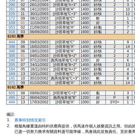
356
07
24/01/2004
沙田草地"B"
1400
好/快
2
6
290
02
26/12/2003
沙田草地"A+3"
1400
好/快
2
3
261
06
14/12/2003
沙田草地"A"
1400
好/快
2
10
225
11
30/11/2003
沙田草地"C+3"
1400
好/快
2
12
172
09
08/11/2003
沙田草地"C"
1600
軟
2
1
109
01
11/10/2003
沙田草地"A"
1400
好
3
5
053
02
21/09/2003
沙田草地"A"
1400
好/黏
3
7
018
03
06/09/2003
沙田草地"B"
1600
好/黏
2
2
02/03
馬季
444
09
09/03/2003
沙田草地"C"
1600
好/快
1
9
398
06
16/02/2003
沙田草地"A"
1400
好/快
2
14
340
06
19/01/2003
沙田草地"A"
1400
好/快
2
4
305
01
04/01/2003
沙田草地"B+2"
1400
好/快
2
2
240
07
07/12/2002
跑馬地草地"C+3"
1200
好
2
6
205
07
24/11/2002
沙田草地"B+2"
1400
好/快
2
13
184
05
16/11/2002
沙田草地"A+2"
1400
好/黏
2
4
169
13
10/11/2002
沙田草地"C"
1600
好/快
2
8
141
10
30/10/2002
跑馬地草地"C+3"
1650
軟
2
8
071
09
01/10/2002
沙田草地"A"
1400
好/快
1
14
01/02
馬季
655
08
09/06/2002
沙田草地"C+3"
1400
黏
1
3
495
12
06/04/2002
跑馬地草地"B"
1200
好
P
8
444
13
17/03/2002
沙田草地"A"
1000
好
3YO+
1
備註:
1.
賽事特別情況索引
2.
模擬鳥瞰重溫由特約供應商提供，供馬迷作個人娛樂資訊之用。但由
已盡一切努力務求有關資料盡可能準確，馬會就此並無責任。至於賽馬