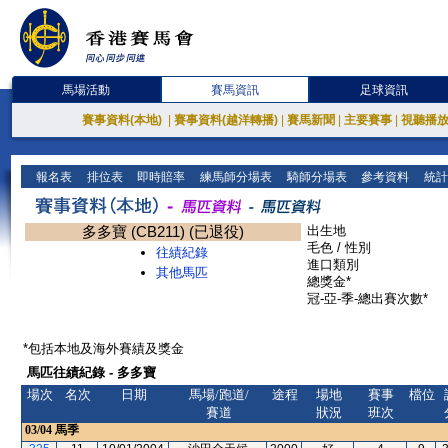
馬場活動
賽馬資訊
足球資訊
賽事資料(本地)
|
賽事資料(越洋轉播)
|
賽馬新聞
|
主要賽事
|
視聽播
報名表
排位表
即時賠率
練馬師分場表
騎師分場表
參考資料
統計
多多寶 (CB211) (已退役)
出生地
毛色 / 性別
往績紀錄
進口類別
其他馬匹
總獎金*
冠-亞-季-總出賽次數*
*包括本地及海外賽績及獎金
馬匹往績紀錄 - 多多寶
場次
名次
日期
馬場/跑道/
途程
場地
賽事
檔位
賽道
狀況
班次
03/04
馬季