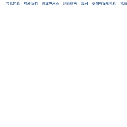
常見問題
|
聯絡我們
|
傳媒專用區
|
網頁指南
|
規例
|
提倡有節制博彩
|
私隱