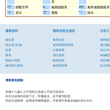
罩
TT :
V :
VO :
綁繫舌帶
戴開縫眼罩
戴單邊開縫眼罩
"1" :
"2" :
"-" :
首次
重戴
除去
賽事資料
賽馬消息及資訊
分析工
報名表
賽馬消息
速勢能
排位表(本地)
賽馬新聞資料庫
賽日數
賠率
主要賽事
初出馬
賽果
馬匹資料
騎練配
騎師分場表
騎師資料
馬匹搬
練馬師分場表
練馬師資料
貼士指
博彩要有節制
未滿十八歲人士不得投注或進入可投注的地方。
向非法或海外莊家下注，即屬違法，且可被判監禁。
切勿沉迷賭博，如需尋求輔導協助，可致電平和基金熱線1834 633。