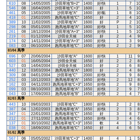
610
08
14/05/2005
沙田草地"B+2"
1400
好/快
1
7
1
546
08
16/04/2005
沙田草地"C+3"
1600
好
1
5
1
461
05
13/03/2005
沙田草地"A"
1600
好/黏
1
8
1
418
01
23/02/2005
跑馬地草地"C"
1650
好
2
4
1
389
10
11/02/2005
沙田草地"A"
1600
好
P
2
1
298
06
05/01/2005
跑馬地草地"A"
1800
好/快
1
5
1
261
08
18/12/2004
沙田草地"A+3"
1600
好/快
1
5
1
219
01
01/12/2004
沙田全天候
1650
好
2
4
9
174
02
14/11/2004
沙田草地"A+3"
1600
好/快
1
3
9
083
03
06/10/2004
跑馬地草地"C"
1650
好/快
2
2
9
03/04
馬季
696
07
20/06/2004
沙田草地"A"
1600
好/快
1
11
9
603
01
16/05/2004
沙田全天候
1650
好
2
2
8
527
03
14/04/2004
沙田全天候
1650
好
2
6
8
440
12
03/03/2004
跑馬地草地"A"
1800
好
2
4
8
309
08
04/01/2004
沙田草地"C"
2000
好/快
2
9
8
252
03
10/12/2003
跑馬地草地"A"
1650
好/快
2
12
8
162
03
04/11/2003
跑馬地草地"C+3"
1650
好/快
2
9
8
099
03
08/10/2003
跑馬地草地"A"
1650
好/快
2
9
7
043
03
17/09/2003
跑馬地草地"B"
1650
好/快
2
4
7
02/03
馬季
443
10
09/03/2003
沙田草地"C"
1800
好/快
2
2
8
387
04
12/02/2003
跑馬地草地"A"
1650
好/快
2
3
8
347
01
22/01/2003
跑馬地草地"C"
1650
好
3
8
7
212
01
27/11/2002
跑馬地草地"C"
1650
好/快
3
4
6
137
01
30/10/2002
跑馬地草地"C+3"
1650
軟
4
3
5
038
01
18/09/2002
跑馬地草地"C"
1650
好
4
6
5
01/02
馬季
567
06
05/05/2002
沙田草地"C+3"
1400
好
4
1
5