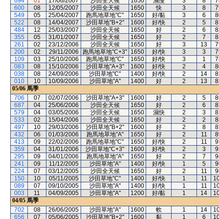
694
01
17/06/2007
沙田全天候
1650
濕慢
3
8
7
600
08
12/05/2007
沙田全天候
1650
快
3
8
7
549
05
25/04/2007
跑馬地草地"C"
1650
好/黏
3
6
8
522
08
14/04/2007
沙田草地"B+2"
1600
好/快
2
5
8
484
12
25/03/2007
沙田全天候
1650
好
2
6
8
355
05
31/01/2007
沙田全天候
1650
好
2
7
8
261
02
23/12/2006
沙田全天候
1650
好
3
13
7
200
02
29/11/2006
跑馬地草地"C+3"
1650
好/快
3
3
7
109
03
25/10/2006
跑馬地草地"C"
1650
好/快
3
1
7
083
08
15/10/2006
沙田草地"A+3"
1600
好/快
2
4
8
038
08
24/09/2006
沙田草地"C"
1400
好/快
2
14
8
010
10
10/09/2006
沙田草地"A"
1400
好
2
13
8
05/06
馬季
706
07
02/07/2006
沙田草地"A+3"
1600
好
2
5
8
687
04
25/06/2006
沙田全天候
1650
好
2
6
8
579
04
03/05/2006
沙田全天候
1650
濕快
2
3
8
533
02
15/04/2006
沙田全天候
1650
好
2
2
8
497
10
29/03/2006
沙田草地"B+2"
1600
好
2
8
8
432
06
01/03/2006
跑馬地草地"A"
1650
好
2
11
8
413
09
22/02/2006
跑馬地草地"C"
1650
好/快
2
11
9
359
04
31/01/2006
沙田草地"C+3"
1600
好/快
2
3
9
295
09
04/01/2006
跑馬地草地"A"
1650
好
2
7
9
241
09
11/12/2005
沙田草地"A"
1400
好/快
1
5
9
224
07
03/12/2005
沙田全天候
1650
好
2
11
9
150
10
05/11/2005
沙田草地"C"
1400
好/快
1
11
1
089
07
09/10/2005
沙田草地"A"
1400
好/快
1
11
1
003
11
04/09/2005
沙田草地"A"
1200
好/黏
1
14
1
04/05
馬季
702
08
26/06/2005
沙田草地"A"
1600
軟
1
14
1
656
07
05/06/2005
沙田草地"B+2"
1600
黏
1
6
1