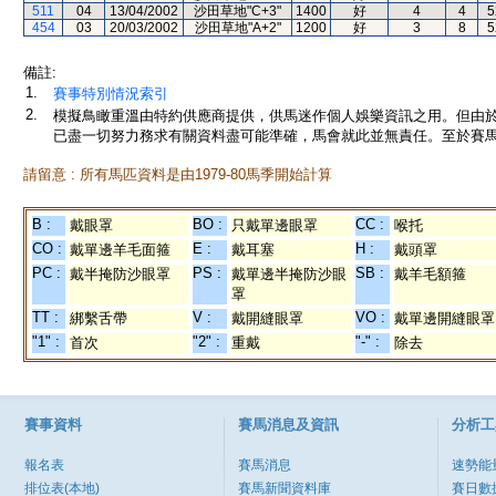
511
04
13/04/2002
沙田草地"C+3"
1400
好
4
4
5
454
03
20/03/2002
沙田草地"A+2"
1200
好
3
8
5
備註:
1.
賽事特別情況索引
2.
模擬鳥瞰重溫由特約供應商提供，供馬迷作個人娛樂資訊之用。但由
已盡一切努力務求有關資料盡可能準確，馬會就此並無責任。至於賽馬
請留意 : 所有馬匹資料是由1979-80馬季開始計算
B :
BO :
CC :
戴眼罩
只戴單邊眼罩
喉托
CO :
E :
H :
戴單邊羊毛面箍
戴耳塞
戴頭罩
PC :
PS :
SB :
戴半掩防沙眼罩
戴單邊半掩防沙眼
戴羊毛額箍
罩
TT :
V :
VO :
綁繫舌帶
戴開縫眼罩
戴單邊開縫眼罩
"1" :
"2" :
"-" :
首次
重戴
除去
賽事資料
賽馬消息及資訊
分析工
報名表
賽馬消息
速勢能
排位表(本地)
賽馬新聞資料庫
賽日數