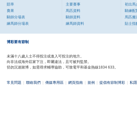
賠率
主要賽事
初出馬
賽果
馬匹資料
騎練配
騎師分場表
騎師資料
馬匹搬
練馬師分場表
練馬師資料
貼士指
博彩要有節制
未滿十八歲人士不得投注或進入可投注的地方。
向非法或海外莊家下注，即屬違法，且可被判監禁。
切勿沉迷賭博，如需尋求輔導協助，可致電平和基金熱線1834 633。
常見問題
|
聯絡我們
|
傳媒專用區
|
網頁指南
|
規例
|
提倡有節制博彩
|
私隱