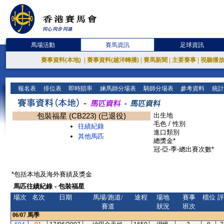
馬場活動
賽馬資訊
足球資訊
賽事資料(本地)
|
賽事資料(越洋轉播)
|
賽馬新聞
|
主要賽事
|
視聽播
報名表
排位表
即時賠率
練馬師分場表
騎師分場表
參考資料
統計
包裝福星 (CB223) (已退役)
出生地
毛色 / 性別
往績紀錄
進口類別
其他馬匹
總獎金*
冠-亞-季-總出賽次數*
*包括本地及海外賽績及獎金
馬匹往績紀錄 - 包裝福星
場次
名次
日期
馬場/跑道/
途程
場地
賽事
檔位
評
賽道
狀況
班次
06/07
馬季