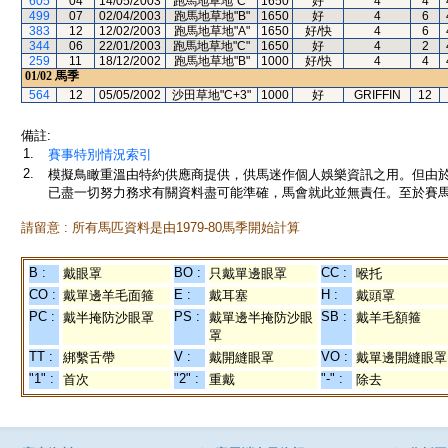
605
04
14/05/2003
跑馬地草地"C"
1650
好
4
4
499
07
02/04/2003
跑馬地草地"B"
1650
好
4
6
383
12
12/02/2003
跑馬地草地"A"
1650
好/快
4
6
344
06
22/01/2003
跑馬地草地"C"
1650
好
4
2
259
11
18/12/2002
跑馬地草地"B"
1000
好/快
4
4
01/02
馬季
564
12
05/05/2002
沙田草地"C+3"
1000
好
GRIFFIN
12
備註:
1.
賽事特別情況索引
2.
模擬鳥瞰重溫由特約供應商提供，供馬迷作個人娛樂資訊之用。但由
已盡一切努力務求有關資料盡可能準確，馬會就此並無責任。至於賽馬
請留意 : 所有馬匹資料是由1979-80馬季開始計算
B :
BO :
CC :
戴眼罩
只戴單邊眼罩
喉托
CO :
E :
H :
戴單邊羊毛面箍
戴耳塞
戴頭罩
PC :
PS :
SB :
戴半掩防沙眼罩
戴單邊半掩防沙眼
戴羊毛額箍
罩
TT :
V :
VO :
綁繫舌帶
戴開縫眼罩
戴單邊開縫眼罩
"1" :
"2" :
"-" :
首次
重戴
除去