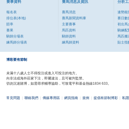
賽事資料
賽馬消息及資訊
分析工
報名表
賽馬消息
速勢能
排位表(本地)
賽馬新聞資料庫
賽日數
賠率
主要賽事
初出馬
賽果
馬匹資料
騎練配
騎師分場表
騎師資料
馬匹搬
練馬師分場表
練馬師資料
貼士指
博彩要有節制
未滿十八歲人士不得投注或進入可投注的地方。
向非法或海外莊家下注，即屬違法，且可被判監禁。
切勿沉迷賭博，如需尋求輔導協助，可致電平和基金熱線1834 633。
常見問題
|
聯絡我們
|
傳媒專用區
|
網頁指南
|
規例
|
提倡有節制博彩
|
私隱