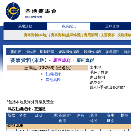
馬場活動
賽馬資訊
足球資訊
賽事資料(本地)
|
賽事資料(越洋轉播)
|
賽馬新聞
|
主要賽事
|
視聽播
報名表
排位表
即時賠率
練馬師分場表
騎師分場表
參考資料
統計
更滿足 (CB266) (已退役)
出生地
毛色 / 性別
往績紀錄
進口類別
其他馬匹
總獎金*
冠-亞-季-總出賽次數*
*包括本地及海外賽績及獎金
馬匹往績紀錄 - 更滿足
場次
名次
日期
馬場/跑道/
途程
場地
賽事
檔位
賽道
狀況
班次
02/03
馬季