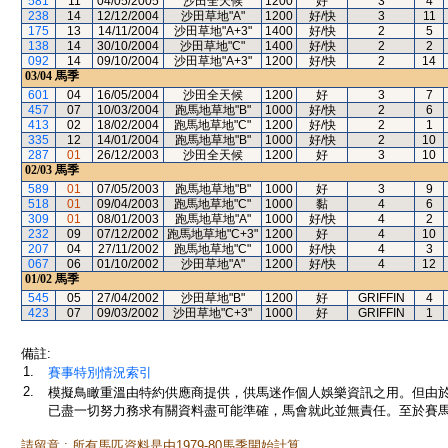
581
11
04/05/2005
沙田全天候
1200
好
3
4
238
14
12/12/2004
沙田草地"A"
1200
好/快
3
11
175
13
14/11/2004
沙田草地"A+3"
1400
好/快
2
5
138
14
30/10/2004
沙田草地"C"
1400
好/快
2
2
092
14
09/10/2004
沙田草地"A+3"
1200
好/快
2
14
03/04
馬季
601
04
16/05/2004
沙田全天候
1200
好
3
7
457
07
10/03/2004
跑馬地草地"B"
1000
好/快
2
6
413
02
18/02/2004
跑馬地草地"C"
1200
好/快
2
1
335
12
14/01/2004
跑馬地草地"B"
1000
好/快
2
10
287
01
26/12/2003
沙田全天候
1200
好
3
10
02/03
馬季
589
01
07/05/2003
跑馬地草地"B"
1000
好
3
9
518
01
09/04/2003
跑馬地草地"C"
1000
黏
4
6
309
01
08/01/2003
跑馬地草地"A"
1000
好/快
4
2
232
09
07/12/2002
跑馬地草地"C+3"
1200
好
4
10
207
04
27/11/2002
跑馬地草地"C"
1000
好/快
4
3
067
06
01/10/2002
沙田草地"A"
1200
好/快
4
12
01/02
馬季
545
05
27/04/2002
沙田草地"B"
1200
好
GRIFFIN
4
423
07
09/03/2002
沙田草地"C+3"
1000
好
GRIFFIN
1
備註:
1.
賽事特別情況索引
2.
模擬鳥瞰重溫由特約供應商提供，供馬迷作個人娛樂資訊之用。但由
已盡一切努力務求有關資料盡可能準確，馬會就此並無責任。至於賽馬
請留意 : 所有馬匹資料是由1979-80馬季開始計算