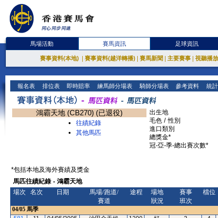
馬場活動
賽馬資訊
足球資訊
賽事資料(本地)
|
賽事資料(越洋轉播)
|
賽馬新聞
|
主要賽事
|
視聽播
報名表
排位表
即時賠率
練馬師分場表
騎師分場表
參考資料
統計
鴻霸天地 (CB270) (已退役)
出生地
毛色 / 性別
往績紀錄
進口類別
其他馬匹
總獎金*
冠-亞-季-總出賽次數*
*包括本地及海外賽績及獎金
馬匹往績紀錄 - 鴻霸天地
場次
名次
日期
馬場/跑道/
途程
場地
賽事
檔位
賽道
狀況
班次
04/05
馬季