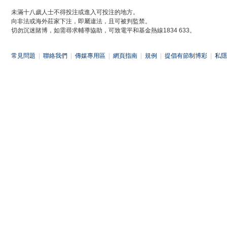
未滿十八歲人士不得投注或進入可投注的地方。
向非法或海外莊家下注，即屬違法，且可被判監禁。
切勿沉迷賭博，如需尋求輔導協助，可致電平和基金熱線1834 633。
常見問題
|
聯絡我們
|
傳媒專用區
|
網頁指南
|
規例
|
提倡有節制博彩
|
私隱