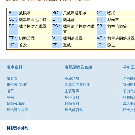
B :
BO :
CC :
戴眼罩
只戴單邊眼罩
喉托
CO :
E :
H :
戴單邊羊毛面箍
戴耳塞
戴頭罩
PC :
PS :
SB :
戴半掩防沙眼罩
戴單邊半掩防沙眼
戴羊毛額箍
罩
TT :
V :
VO :
綁繫舌帶
戴開縫眼罩
戴單邊開縫眼罩
"1" :
"2" :
"-" :
首次
重戴
除去
賽事資料
賽馬消息及資訊
分析工
報名表
賽馬消息
速勢能
排位表(本地)
賽馬新聞資料庫
賽日數
賠率
主要賽事
初出馬
賽果
馬匹資料
騎練配
騎師分場表
騎師資料
馬匹搬
練馬師分場表
練馬師資料
貼士指
博彩要有節制