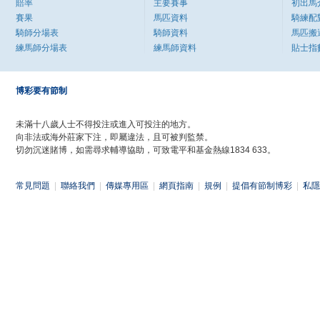
賠率
主要賽事
初出馬
賽果
馬匹資料
騎練配
騎師分場表
騎師資料
馬匹搬
練馬師分場表
練馬師資料
貼士指
博彩要有節制
未滿十八歲人士不得投注或進入可投注的地方。
向非法或海外莊家下注，即屬違法，且可被判監禁。
切勿沉迷賭博，如需尋求輔導協助，可致電平和基金熱線1834 633。
常見問題
|
聯絡我們
|
傳媒專用區
|
網頁指南
|
規例
|
提倡有節制博彩
|
私隱