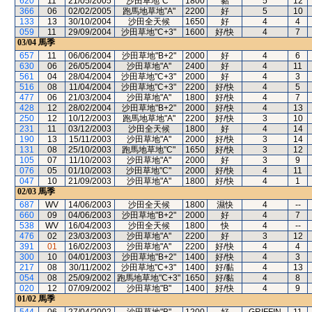
620
11
21/05/2005
沙田草地"C"
1800
黏
5
12
366
06
02/02/2005
跑馬地草地"A"
2200
好
5
10
133
13
30/10/2004
沙田全天候
1650
好
4
4
059
11
29/09/2004
沙田草地"C+3"
1600
好/快
4
7
03/04
馬季
657
11
06/06/2004
沙田草地"B+2"
2000
好
4
6
630
06
26/05/2004
沙田草地"A"
2400
好
4
11
561
04
28/04/2004
沙田草地"C+3"
2000
好
4
3
516
08
11/04/2004
沙田草地"C+3"
2200
好/快
4
5
477
06
21/03/2004
沙田草地"A"
1800
好/快
4
7
428
12
28/02/2004
沙田草地"B+2"
2000
好/快
4
13
250
12
10/12/2003
跑馬地草地"A"
2200
好/快
3
10
231
11
03/12/2003
沙田全天候
1800
好
4
14
190
13
15/11/2003
沙田草地"A"
2000
好/快
3
14
131
08
25/10/2003
跑馬地草地"C"
1650
好/快
3
12
105
07
11/10/2003
沙田草地"A"
2000
好
3
9
076
05
01/10/2003
沙田草地"C"
2000
好/快
4
11
047
10
21/09/2003
沙田草地"A"
1800
好/快
4
1
02/03
馬季
687
WV
14/06/2003
沙田全天候
1800
濕快
4
--
660
09
04/06/2003
沙田草地"B+2"
2000
好
4
7
538
WV
16/04/2003
沙田全天候
1800
快
4
--
476
02
23/03/2003
沙田草地"A"
2200
好
3
12
391
01
16/02/2003
沙田草地"A"
2200
好/快
4
4
300
10
04/01/2003
沙田草地"B+2"
1400
好/快
4
3
217
08
30/11/2002
沙田草地"C+3"
1400
好/黏
4
13
054
08
25/09/2002
跑馬地草地"C+3"
1650
好/黏
4
8
020
12
07/09/2002
沙田草地"B"
1400
好/快
4
9
01/02
馬季