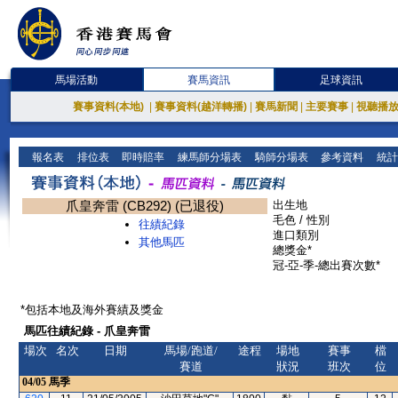
馬場活動
賽馬資訊
足球資訊
賽事資料(本地)
|
賽事資料(越洋轉播)
|
賽馬新聞
|
主要賽事
|
視聽播
報名表
排位表
即時賠率
練馬師分場表
騎師分場表
參考資料
統計
爪皇奔雷 (CB292) (已退役)
出生地
毛色 / 性別
往績紀錄
進口類別
其他馬匹
總獎金*
冠-亞-季-總出賽次數*
*包括本地及海外賽績及獎金
馬匹往績紀錄 - 爪皇奔雷
場次
名次
日期
馬場/跑道/
途程
場地
賽事
檔
賽道
狀況
班次
位
04/05
馬季