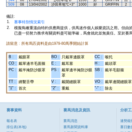
544
06
27/04/2002
沙田草地"B"
1200
好
GRIFFIN
11
509
08
13/04/2002
沙田草地"C+3"
1000
好
GRIFFIN
2
備註:
1.
賽事特別情況索引
2.
模擬鳥瞰重溫由特約供應商提供，供馬迷作個人娛樂資訊之用。但由
已盡一切努力務求有關資料盡可能準確，馬會就此並無責任。至於賽馬
請留意 : 所有馬匹資料是由1979-80馬季開始計算
B :
BO :
CC :
戴眼罩
只戴單邊眼罩
喉托
CO :
E :
H :
戴單邊羊毛面箍
戴耳塞
戴頭罩
PC :
PS :
SB :
戴半掩防沙眼罩
戴單邊半掩防沙眼
戴羊毛額箍
罩
TT :
V :
VO :
綁繫舌帶
戴開縫眼罩
戴單邊開縫眼罩
"1" :
"2" :
"-" :
首次
重戴
除去
賽事資料
賽馬消息及資訊
分析工
報名表
賽馬消息
速勢能
排位表(本地)
賽馬新聞資料庫
賽日數