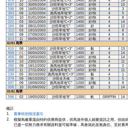
674
10
12/06/2004
沙田草地"C+3"
1400
好/快
4
14
637
02
30/05/2004
沙田草地"A+3"
1400
好/快
4
10
599
09
16/05/2004
沙田草地"C"
1400
好/快
4
3
393
09
11/02/2004
跑馬地草地"B"
1650
好/快
4
5
295
10
01/01/2004
沙田草地"B+2"
1400
好/快
4
8
221
03
30/11/2003
沙田草地"C+3"
1400
好/快
4
14
164
04
08/11/2003
沙田草地"C"
1400
好
4
12
113
03
19/10/2003
沙田草地"B"
1200
好/快
4
8
068
09
27/09/2003
沙田草地"B"
1400
好/快
4
8
013
11
06/09/2003
沙田草地"B"
1400
好/黏
4
5
02/03
馬季
610
08
18/05/2003
沙田草地"C+3"
1400
黏
4
13
509
01
06/04/2003
沙田草地"C"
1400
好
4
14
459
05
15/03/2003
沙田草地"C+3"
1400
好/快
4
14
409
10
23/02/2003
沙田草地"B"
1600
好/快
4
11
260
09
18/12/2002
跑馬地草地"B"
1650
好/快
4
2
209
11
27/11/2002
跑馬地草地"C"
1650
好/快
4
11
134
05
30/10/2002
跑馬地草地"C+3"
1000
黏
4
1
079
09
06/10/2002
沙田全天候
1200
快
3
5
037
09
18/09/2002
跑馬地草地"C"
1200
好/黏
4
9
008
10
01/09/2002
沙田草地"A"
1000
好
3
14
01/02
馬季
598
02
19/05/2002
沙田草地"B"
1200
軟
GRIFFIN
14
備註:
1.
賽事特別情況索引
2.
模擬鳥瞰重溫由特約供應商提供，供馬迷作個人娛樂資訊之用。但由
已盡一切努力務求有關資料盡可能準確，馬會就此並無責任。至於賽馬