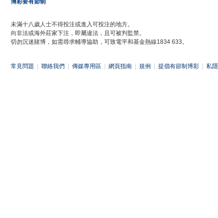
博彩要有節制
未滿十八歲人士不得投注或進入可投注的地方。
向非法或海外莊家下注，即屬違法，且可被判監禁。
切勿沉迷賭博，如需尋求輔導協助，可致電平和基金熱線1834 633。
常見問題
|
聯絡我們
|
傳媒專用區
|
網頁指南
|
規例
|
提倡有節制博彩
|
私隱