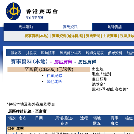
馬場活動
賽馬資訊
足球資訊
賽事資料(本地)
|
賽事資料(越洋轉播)
|
賽馬新聞
|
主要賽事
|
視聽播
報名表
排位表
即時賠率
練馬師分場表
騎師分場表
參考資料
統計
至富寶 (CB306) (已退役)
出生地
毛色 / 性別
往績紀錄
進口類別
其他馬匹
總獎金*
冠-亞-季-總出賽次數*
*包括本地及海外賽績及獎金
馬匹往績紀錄 - 至富寶
場次
名次
日期
馬場/跑道/
途程
場地
賽事
檔位
賽道
狀況
班次
03/04
馬季