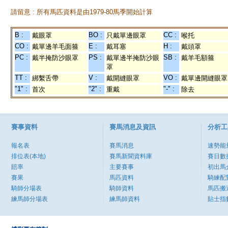
請留意 : 所有馬匹資料是由1979-80馬季開始計算
B :
BO :
CC :
戴眼罩
只戴單邊眼罩
喉托
CO :
E :
H :
戴單邊羊毛面箍
戴耳塞
戴頭罩
PC :
PS :
SB :
戴半掩防沙眼罩
戴單邊半掩防沙眼
戴羊毛額箍
罩
TT :
V :
VO :
綁繫舌帶
戴開縫眼罩
戴單邊開縫眼罩
"1" :
"2" :
"-" :
首次
重戴
除去
賽事資料
賽馬消息及資訊
分析工
報名表
賽馬消息
速勢能
排位表(本地)
賽馬新聞資料庫
賽日數
賠率
主要賽事
初出馬
賽果
馬匹資料
騎練配
騎師分場表
騎師資料
馬匹搬
練馬師分場表
練馬師資料
貼士指