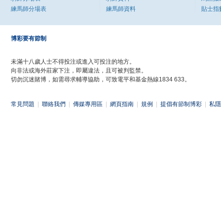
練馬師分場表
練馬師資料
貼士指
博彩要有節制
未滿十八歲人士不得投注或進入可投注的地方。
向非法或海外莊家下注，即屬違法，且可被判監禁。
切勿沉迷賭博，如需尋求輔導協助，可致電平和基金熱線1834 633。
常見問題
|
聯絡我們
|
傳媒專用區
|
網頁指南
|
規例
|
提倡有節制博彩
|
私隱