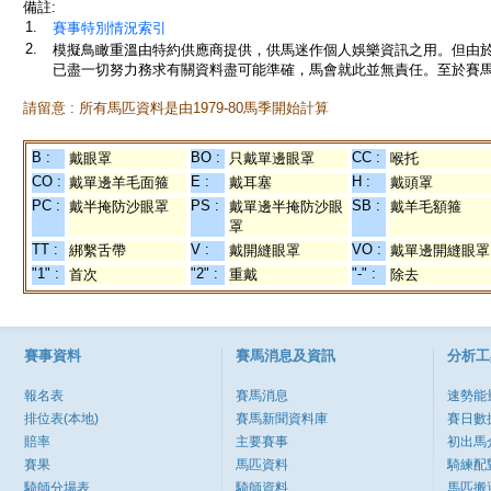
備註:
1.
賽事特別情況索引
2.
模擬鳥瞰重溫由特約供應商提供，供馬迷作個人娛樂資訊之用。但由
已盡一切努力務求有關資料盡可能準確，馬會就此並無責任。至於賽馬
請留意 : 所有馬匹資料是由1979-80馬季開始計算
B :
BO :
CC :
戴眼罩
只戴單邊眼罩
喉托
CO :
E :
H :
戴單邊羊毛面箍
戴耳塞
戴頭罩
PC :
PS :
SB :
戴半掩防沙眼罩
戴單邊半掩防沙眼
戴羊毛額箍
罩
TT :
V :
VO :
綁繫舌帶
戴開縫眼罩
戴單邊開縫眼罩
"1" :
"2" :
"-" :
首次
重戴
除去
賽事資料
賽馬消息及資訊
分析工
報名表
賽馬消息
速勢能
排位表(本地)
賽馬新聞資料庫
賽日數
賠率
主要賽事
初出馬
賽果
馬匹資料
騎練配
騎師分場表
騎師資料
馬匹搬