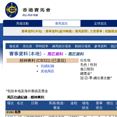
馬場活動
賽馬資訊
足球資訊
賽事資料(本地)
|
賽事資料(越洋轉播)
|
賽馬新聞
|
主要賽事
|
視聽播
報名表
排位表
即時賠率
練馬師分場表
騎師分場表
參考資料
統計
精神爽利 (CB311) (已退役)
出生地
毛色 / 性別
往績紀錄
進口類別
其他馬匹
總獎金*
冠-亞-季-總出賽次數*
*包括本地及海外賽績及獎金
馬匹往績紀錄 - 精神爽利
場次
名次
日期
馬場/跑道/
途程
場地
賽事
檔位
賽道
狀況
班次
03/04
馬季