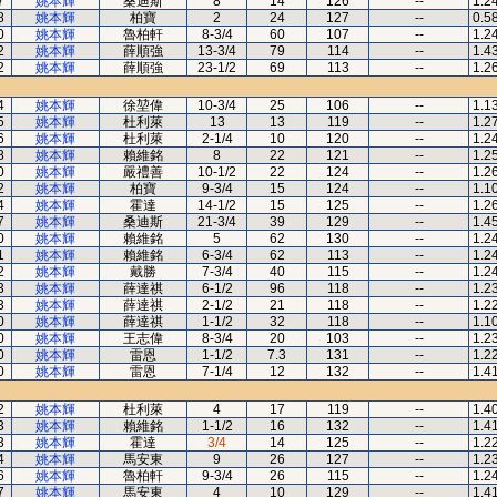
7
姚本輝
桑迪斯
8
14
126
--
1.2
8
姚本輝
柏寶
2
24
127
--
0.5
0
姚本輝
魯柏軒
8-3/4
60
107
--
1.2
2
姚本輝
薛順強
13-3/4
79
114
--
1.4
2
姚本輝
薛順強
23-1/2
69
113
--
1.2
4
姚本輝
徐堃偉
10-3/4
25
106
--
1.1
5
姚本輝
杜利萊
13
13
119
--
1.2
6
姚本輝
杜利萊
2-1/4
10
120
--
1.2
8
姚本輝
賴維銘
8
22
121
--
1.2
0
姚本輝
嚴禮善
10-1/2
22
124
--
1.2
2
姚本輝
柏寶
9-3/4
15
124
--
1.1
4
姚本輝
霍達
14-1/2
15
125
--
1.2
7
姚本輝
桑迪斯
21-3/4
39
129
--
1.4
0
姚本輝
賴維銘
5
62
130
--
1.2
1
姚本輝
賴維銘
6-3/4
62
113
--
1.2
2
姚本輝
戴勝
7-3/4
40
115
--
1.2
3
姚本輝
薛達祺
6-1/2
96
118
--
1.2
3
姚本輝
薛達祺
2-1/2
21
118
--
1.2
0
姚本輝
薛達祺
1-1/2
32
118
--
1.1
0
姚本輝
王志偉
8-3/4
20
103
--
1.2
0
姚本輝
雷恩
1-1/2
7.3
131
--
1.2
0
姚本輝
雷恩
7-1/4
12
132
--
1.4
2
姚本輝
杜利萊
4
17
119
--
1.4
3
姚本輝
賴維銘
1-1/2
16
132
--
1.4
3
姚本輝
霍達
3/4
14
125
--
1.2
4
姚本輝
馬安東
9
26
127
--
1.2
6
姚本輝
魯柏軒
9-3/4
26
115
--
1.2
7
姚本輝
馬安東
4
10
129
--
1.4