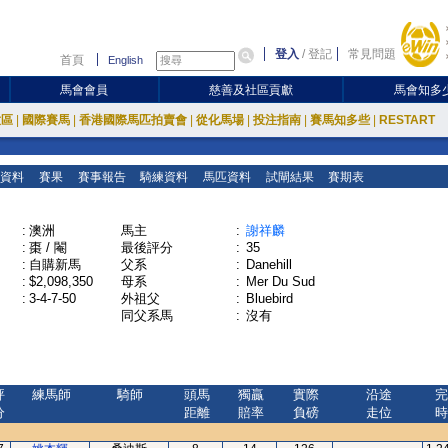
登入
/
登記
常見問題
首頁
English
馬會會員
慈善及社區貢獻
馬會知多
放區
|
國際賽馬
|
香港國際馬匹拍賣會
|
從化馬場
|
投注指南
|
賽馬知多些
|
RESTART
資料
賽果
賽事報告
騎練資料
馬匹資料
試閘結果
賽期表
:
澳洲
馬主
:
謝祥麟
:
棗 / 閹
最後評分
:
35
:
自購新馬
父系
:
Danehill
:
$2,098,350
母系
:
Mer Du Sud
:
3-4-7-50
外祖父
:
Bluebird
同父系馬
:
沒有
評
練馬師
騎師
頭馬
獨贏
實際
沿途
完
分
距離
賠率
負磅
走位
時