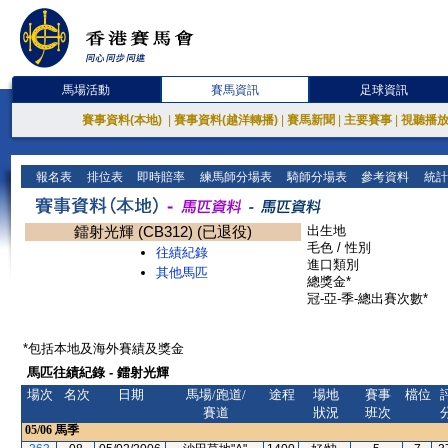
馬場活動
賽馬資訊
足球資訊
賽事資料(本地)
|
賽事資料(越洋轉播)
|
賽馬新聞
|
主要賽事
|
視聽播
報名表
排位表
即時賠率
練馬師分場表
騎師分場表
參考資料
統計
鐳射光輝 (CB312) (已退役)
出生地
毛色 / 性別
往績紀錄
進口類別
其他馬匹
總獎金*
冠-亞-季-總出賽次數*
*包括本地及海外賽績及獎金
馬匹往績紀錄 - 鐳射光輝
場次
名次
日期
馬場/跑道/
途程
場地
賽事
檔位
賽道
狀況
班次
05/06
馬季