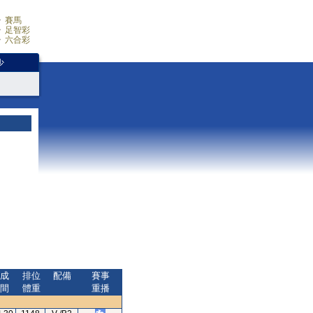
賽馬
足智彩
六合彩
少
成
排位
配備
賽事
間
體重
重播