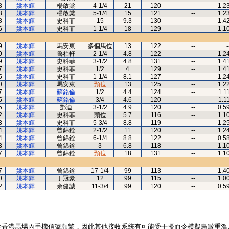
8
姚本輝
楊啟棠
4-1/4
21
120
--
1.2
8
姚本輝
楊啟棠
5-1/4
15
121
--
1.2
8
姚本輝
史科菲
15
9.3
130
--
1.4
6
姚本輝
史科菲
1-1/4
18
129
--
1.1
9
姚本輝
馬安東
多個馬位
13
122
--
-
9
姚本輝
魯柏軒
2-1/4
4.8
122
--
1.2
9
姚本輝
史科菲
3-1/2
4.8
131
--
1.4
7
姚本輝
史科菲
1/2
4
129
--
1.4
5
姚本輝
史科菲
1-1/4
8.1
127
--
1.2
0
姚本輝
馬安東
頸位
13
125
--
1.2
7
姚本輝
蘇銘倫
1/2
4.4
124
--
1.1
5
姚本輝
蘇銘倫
3/4
4.6
120
--
1.1
5
姚本輝
鄧迪
3-1/2
4.9
120
--
0.5
2
姚本輝
史科菲
頭位
5.7
116
--
1.1
3
姚本輝
史科菲
5-3/4
8.8
119
--
1.2
4
姚本輝
曾錦銓
2-1/2
11
120
--
1.2
4
姚本輝
曾錦銓
6-1/4
8.8
122
--
0.5
3
姚本輝
曾錦銓
3
6.8
118
--
1.1
7
姚本輝
曾錦銓
頸位
18
131
--
1.1
7
姚本輝
曾錦銓
17-1/4
99
113
--
1.4
0
姚本輝
丁冠豪
12
99
115
--
1.0
2
姚本輝
余健誠
11-3/4
99
120
--
0.5
於香港馬場內手機信號頻繁，因此其他接收系統有可能受干擾而令模擬鳥瞰重溫