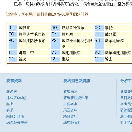
已盡一切努力務求有關資料盡可能準確，馬會就此並無責任。至於賽馬
請留意 : 所有馬匹資料是由1979-80馬季開始計算
B :
BO :
CC :
戴眼罩
只戴單邊眼罩
喉托
CO :
E :
H :
戴單邊羊毛面箍
戴耳塞
戴頭罩
PC :
PS :
SB :
戴半掩防沙眼罩
戴單邊半掩防沙眼
戴羊毛額箍
罩
TT :
V :
VO :
綁繫舌帶
戴開縫眼罩
戴單邊開縫眼罩
"1" :
"2" :
"-" :
首次
重戴
除去
賽事資料
賽馬消息及資訊
分析工
報名表
賽馬消息
速勢能
排位表(本地)
賽馬新聞資料庫
賽日數
賠率
主要賽事
初出馬
賽果
馬匹資料
騎練配
騎師分場表
騎師資料
馬匹搬
練馬師分場表
練馬師資料
貼士指