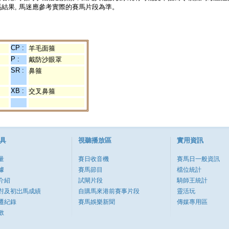
結果, 馬迷應參考實際的賽馬片段為準。
CP :
羊毛面箍
P :
戴防沙眼罩
SR :
鼻箍
XB :
交叉鼻箍
具
視聽播放區
實用資訊
量
賽日收音機
賽馬日一般資訊
據
賽馬節目
檔位統計
介紹
試閘片段
騎師王統計
對及初岀馬成績
自購馬來港前賽事片段
靈活玩
遷紀錄
賽馬娛樂新聞
傳媒專用區
數