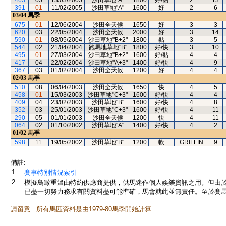
463
05
13/03/2005
沙田草地"A"
1800
好/黏
2
13
391
01
11/02/2005
沙田草地"A"
1600
好
2
6
03/04
馬季
675
01
12/06/2004
沙田全天候
1650
好
3
3
620
03
22/05/2004
沙田全天候
2000
好
3
14
590
01
08/05/2004
沙田草地"B+2"
1800
黏
3
5
544
02
21/04/2004
跑馬地草地"B"
1800
好/快
3
10
495
01
27/03/2004
沙田草地"B+2"
1600
好/黏
4
4
417
04
22/02/2004
沙田草地"A+3"
1400
好/快
4
9
367
03
01/02/2004
沙田全天候
1200
好
4
4
02/03
馬季
510
08
06/04/2003
沙田全天候
1650
快
4
5
458
01
15/03/2003
沙田草地"C+3"
1600
好/快
4
4
409
04
23/02/2003
沙田草地"B"
1600
好/快
4
8
352
03
25/01/2003
沙田草地"C+3"
1600
好/快
4
11
290
05
01/01/2003
沙田全天候
1200
快
4
11
064
02
01/10/2002
沙田草地"A"
1400
好/快
4
2
01/02
馬季
598
11
19/05/2002
沙田草地"B"
1200
軟
GRIFFIN
9
備註:
1.
賽事特別情況索引
2.
模擬鳥瞰重溫由特約供應商提供，供馬迷作個人娛樂資訊之用。但由
已盡一切努力務求有關資料盡可能準確，馬會就此並無責任。至於賽馬
請留意 : 所有馬匹資料是由1979-80馬季開始計算