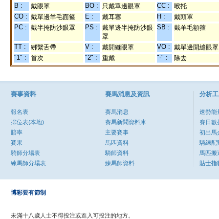
B :
BO :
CC :
戴眼罩
只戴單邊眼罩
喉托
CO :
E :
H :
戴單邊羊毛面箍
戴耳塞
戴頭罩
PC :
PS :
SB :
戴半掩防沙眼罩
戴單邊半掩防沙眼
戴羊毛額箍
罩
TT :
V :
VO :
綁繫舌帶
戴開縫眼罩
戴單邊開縫眼罩
"1" :
"2" :
"-" :
首次
重戴
除去
賽事資料
賽馬消息及資訊
分析工
報名表
賽馬消息
速勢能
排位表(本地)
賽馬新聞資料庫
賽日數
賠率
主要賽事
初出馬
賽果
馬匹資料
騎練配
騎師分場表
騎師資料
馬匹搬
練馬師分場表
練馬師資料
貼士指
博彩要有節制
未滿十八歲人士不得投注或進入可投注的地方。