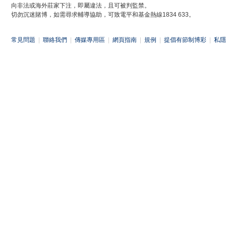
向非法或海外莊家下注，即屬違法，且可被判監禁。
切勿沉迷賭博，如需尋求輔導協助，可致電平和基金熱線1834 633。
常見問題
|
聯絡我們
|
傳媒專用區
|
網頁指南
|
規例
|
提倡有節制博彩
|
私隱