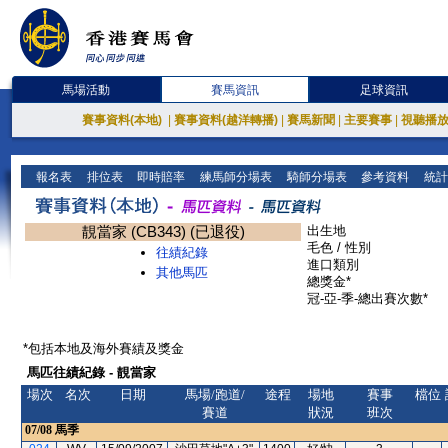
馬場活動
賽馬資訊
足球資訊
賽事資料(本地)
|
賽事資料(越洋轉播)
|
賽馬新聞
|
主要賽事
|
視聽播
報名表
排位表
即時賠率
練馬師分場表
騎師分場表
參考資料
統計
靚當家 (CB343) (已退役)
出生地
毛色 / 性別
往績紀錄
進口類別
其他馬匹
總獎金*
冠-亞-季-總出賽次數*
*包括本地及海外賽績及獎金
馬匹往績紀錄 - 靚當家
場次
名次
日期
馬場/跑道/
途程
場地
賽事
檔位
賽道
狀況
班次
07/08
馬季