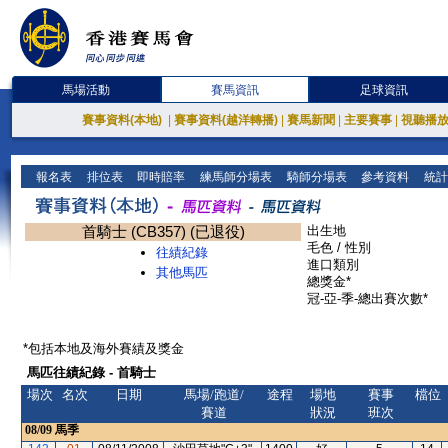
馬場活動
賽馬資訊
足球資訊
賽事資料(本地)
|
賽事資料(越洋轉播)
|
賽馬新聞
|
主要賽事
|
視聽播
報名表
排位表
即時賠率
練馬師分場表
騎師分場表
參考資料
統計
首騎士 (CB357) (已退役)
出生地
毛色 / 性別
往績紀錄
進口類別
其他馬匹
總獎金*
冠-亞-季-總出賽次數*
*包括本地及海外賽績及獎金
馬匹往績紀錄 - 首騎士
場次
名次
日期
馬場/跑道/
途程
場地
賽事
檔位
賽道
狀況
班次
08/09
馬季