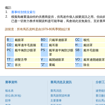
備註:
1.
賽事特別情況索引
2.
模擬鳥瞰重溫由特約供應商提供，供馬迷作個人娛樂資訊之用。但由
已盡一切努力務求有關資料盡可能準確，馬會就此並無責任。至於賽馬
請留意 : 所有馬匹資料是由1979-80馬季開始計算
B :
BO :
CC :
戴眼罩
只戴單邊眼罩
喉托
CO :
E :
H :
戴單邊羊毛面箍
戴耳塞
戴頭罩
PC :
PS :
SB :
戴半掩防沙眼罩
戴單邊半掩防沙眼
戴羊毛額箍
罩
TT :
V :
VO :
綁繫舌帶
戴開縫眼罩
戴單邊開縫眼罩
"1" :
"2" :
"-" :
首次
重戴
除去
賽事資料
賽馬消息及資訊
分析工
報名表
賽馬消息
速勢能
排位表(本地)
賽馬新聞資料庫
賽日數
賠率
主要賽事
初出馬