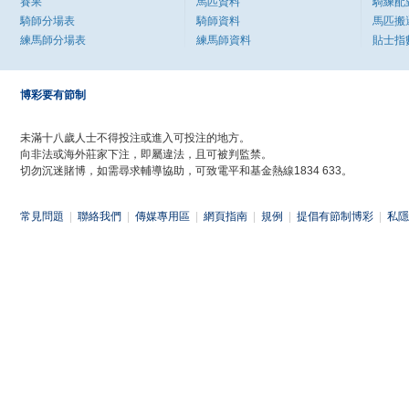
賽果
馬匹資料
騎練配
騎師分場表
騎師資料
馬匹搬
練馬師分場表
練馬師資料
貼士指
博彩要有節制
未滿十八歲人士不得投注或進入可投注的地方。
向非法或海外莊家下注，即屬違法，且可被判監禁。
切勿沉迷賭博，如需尋求輔導協助，可致電平和基金熱線1834 633。
常見問題
|
聯絡我們
|
傳媒專用區
|
網頁指南
|
規例
|
提倡有節制博彩
|
私隱