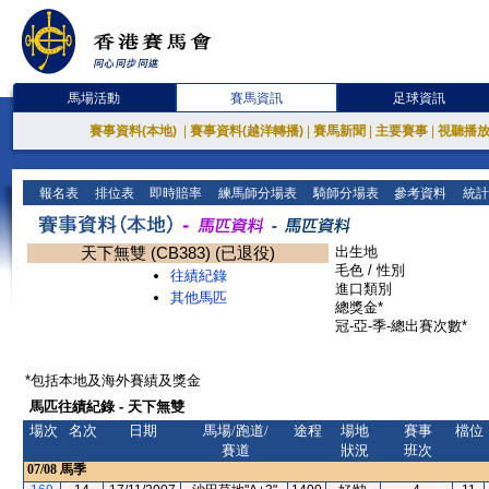
馬場活動
賽馬資訊
足球資訊
賽事資料(本地)
|
賽事資料(越洋轉播)
|
賽馬新聞
|
主要賽事
|
視聽播
報名表
排位表
即時賠率
練馬師分場表
騎師分場表
參考資料
統計
天下無雙 (CB383) (已退役)
出生地
毛色 / 性別
往績紀錄
進口類別
其他馬匹
總獎金*
冠-亞-季-總出賽次數*
*包括本地及海外賽績及獎金
馬匹往績紀錄 - 天下無雙
場次
名次
日期
馬場/跑道/
途程
場地
賽事
檔位
賽道
狀況
班次
07/08
馬季