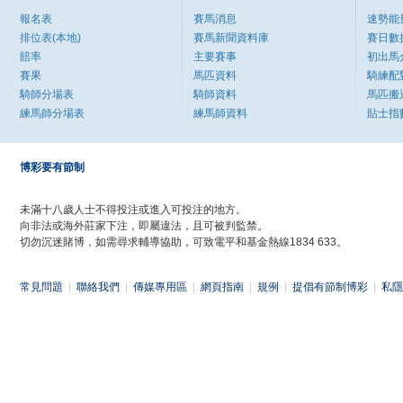
報名表
賽馬消息
速勢能
排位表(本地)
賽馬新聞資料庫
賽日數
賠率
主要賽事
初出馬
賽果
馬匹資料
騎練配
騎師分場表
騎師資料
馬匹搬
練馬師分場表
練馬師資料
貼士指
博彩要有節制
未滿十八歲人士不得投注或進入可投注的地方。
向非法或海外莊家下注，即屬違法，且可被判監禁。
切勿沉迷賭博，如需尋求輔導協助，可致電平和基金熱線1834 633。
常見問題
|
聯絡我們
|
傳媒專用區
|
網頁指南
|
規例
|
提倡有節制博彩
|
私隱