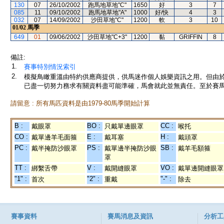
130
07
26/10/2002
跑馬地草地"C"
1650
好
3
7
085
11
09/10/2002
跑馬地草地"A"
1000
好/快
4
3
032
07
14/09/2002
沙田草地"C"
1200
軟
3
10
01/02
馬季
649
01
09/06/2002
沙田草地"C+3"
1200
黏
GRIFFIN
8
備註:
1.
賽事特別情況索引
2.
模擬鳥瞰重溫由特約供應商提供，供馬迷作個人娛樂資訊之用。但由
已盡一切努力務求有關資料盡可能準確，馬會就此並無責任。至於賽馬
請留意 : 所有馬匹資料是由1979-80馬季開始計算
B :
BO :
CC :
戴眼罩
只戴單邊眼罩
喉托
CO :
E :
H :
戴單邊羊毛面箍
戴耳塞
戴頭罩
PC :
PS :
SB :
戴半掩防沙眼罩
戴單邊半掩防沙眼
戴羊毛額箍
罩
TT :
V :
VO :
綁繫舌帶
戴開縫眼罩
戴單邊開縫眼罩
"1" :
"2" :
"-" :
首次
重戴
除去
賽事資料
賽馬消息及資訊
分析工