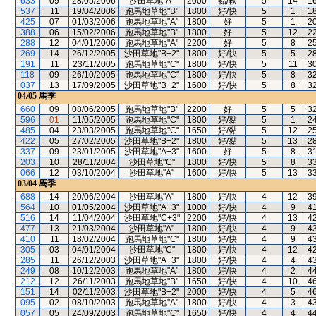
633
09
28/05/2006
沙田草地"A"
2000
黏/軟
5
14
1
537
11
19/04/2006
跑馬地草地"B"
1800
好/快
5
1
1
425
07
01/03/2006
跑馬地草地"A"
1800
好
5
1
2
388
06
15/02/2006
跑馬地草地"B"
1800
好
5
12
2
288
12
04/01/2006
跑馬地草地"A"
2200
好
5
8
2
269
14
26/12/2005
沙田草地"B+2"
1800
好/快
5
5
2
191
11
23/11/2005
跑馬地草地"C"
1800
好/快
5
11
3
118
09
26/10/2005
跑馬地草地"C"
1800
好/快
5
8
3
037
13
17/09/2005
沙田草地"B+2"
1600
好/快
5
8
3
04/05
馬季
660
09
08/06/2005
跑馬地草地"B"
2200
好
5
5
3
596
01
11/05/2005
跑馬地草地"C"
1800
好/黏
5
1
2
485
04
23/03/2005
跑馬地草地"C"
1650
好/黏
5
12
2
422
05
27/02/2005
沙田草地"B+2"
1800
好/黏
5
13
2
337
09
23/01/2005
沙田草地"A+3"
1600
好
5
8
3
203
10
28/11/2004
沙田草地"C"
1800
好/快
5
8
3
066
12
03/10/2004
沙田草地"A"
1600
好/快
5
13
3
03/04
馬季
688
14
20/06/2004
沙田草地"A"
1800
好/快
4
12
3
564
10
01/05/2004
沙田草地"A+3"
1000
好/快
4
9
4
516
14
11/04/2004
沙田草地"C+3"
2200
好/快
4
13
4
477
13
21/03/2004
沙田草地"A"
1800
好/快
4
9
4
410
11
18/02/2004
跑馬地草地"C"
1800
好/快
4
9
4
305
03
04/01/2004
沙田草地"C"
1800
好/快
4
12
4
285
11
26/12/2003
沙田草地"A+3"
1800
好/快
4
4
4
249
08
10/12/2003
跑馬地草地"A"
1800
好/快
4
2
4
212
12
26/11/2003
跑馬地草地"B"
1650
好/快
4
10
4
151
14
02/11/2003
沙田草地"B+2"
2000
好/快
4
5
4
095
02
08/10/2003
跑馬地草地"A"
1800
好/快
4
3
4
057
05
24/09/2003
跑馬地草地"C"
1650
好/快
4
4
4