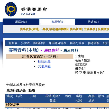
馬場活動
賽馬資訊
足球資訊
賽事資料(本地)
|
賽事資料(越洋轉播)
|
賽馬新聞
|
主要賽事
|
視聽播
報名表
排位表
即時賠率
練馬師分場表
騎師分場表
參考資料
統計
勁湧 (CB389) (已退役)
出生地
毛色 / 性別
往績紀錄
進口類別
其他馬匹
總獎金*
冠-亞-季-總出賽次數*
*包括本地及海外賽績及獎金
馬匹往績紀錄 - 勁湧
場次
名次
日期
馬場/跑道/
途程
場地
賽事
檔位
賽道
狀況
班次
05/06
馬季