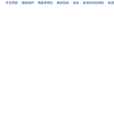
常見問題
|
聯絡我們
|
傳媒專用區
|
網頁指南
|
規例
|
提倡有節制博彩
|
私隱