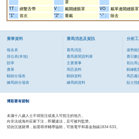
罩
TT :
V :
VO :
綁繫舌帶
戴開縫眼罩
戴單邊開縫眼罩
"1" :
"2" :
"-" :
首次
重戴
除去
賽事資料
賽馬消息及資訊
分析工
報名表
賽馬消息
速勢能
排位表(本地)
賽馬新聞資料庫
賽日數
賠率
主要賽事
初出馬
賽果
馬匹資料
騎練配
騎師分場表
騎師資料
馬匹搬
練馬師分場表
練馬師資料
貼士指
博彩要有節制
未滿十八歲人士不得投注或進入可投注的地方。
向非法或海外莊家下注，即屬違法，且可被判監禁。
切勿沉迷賭博，如需尋求輔導協助，可致電平和基金熱線1834 633。