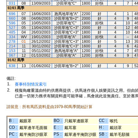
031
08
13/09/2003
沙田草地"C"
1800
好/快
4
7
4
02/03
馬季
696
07
18/06/2003
跑馬地草地"A"
2200
好
4
1
4
660
08
04/06/2003
沙田草地"B+2"
2000
好
4
9
4
596
05
10/05/2003
沙田草地"C"
1800
好/快
4
10
4
527
05
13/04/2003
沙田草地"C+3"
2000
好
4
12
4
485
04
26/03/2003
沙田草地"C+3"
1800
好
4
10
4
334
WV
19/01/2003
沙田草地"A"
1800
好/快
4
--
4
278
01
26/12/2002
沙田草地"C+3"
1800
好
5
13
3
214
11
30/11/2002
沙田草地"C+3"
1600
好
4
6
4
153
11
05/11/2002
跑馬地草地"A"
1200
好/快
4
7
4
067
12
01/10/2002
沙田草地"A"
1200
好/快
4
9
4
01/02
馬季
638
13
01/06/2002
沙田草地"B+2"
1000
好
4
9
5
備註:
1.
賽事特別情況索引
2.
模擬鳥瞰重溫由特約供應商提供，供馬迷作個人娛樂資訊之用。但由
已盡一切努力務求有關資料盡可能準確，馬會就此並無責任。至於賽馬
請留意 : 所有馬匹資料是由1979-80馬季開始計算
B :
BO :
CC :
戴眼罩
只戴單邊眼罩
喉托
CO :
E :
H :
戴單邊羊毛面箍
戴耳塞
戴頭罩
PC :
PS :
SB :
戴半掩防沙眼罩
戴單邊半掩防沙眼
戴羊毛額箍