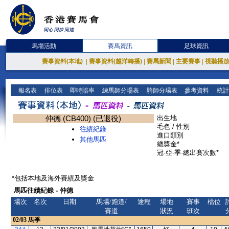
馬場活動
賽馬資訊
足球資訊
賽事資料(本地)
|
賽事資料(越洋轉播)
|
賽馬新聞
|
主要賽事
|
視聽播
報名表
排位表
即時賠率
練馬師分場表
騎師分場表
參考資料
統計
仲德 (CB400) (已退役)
出生地
毛色 / 性別
往績紀錄
進口類別
其他馬匹
總獎金*
冠-亞-季-總出賽次數*
*包括本地及海外賽績及獎金
馬匹往績紀錄 - 仲德
場次
名次
日期
馬場/跑道/
途程
場地
賽事
檔位
賽道
狀況
班次
02/03
馬季