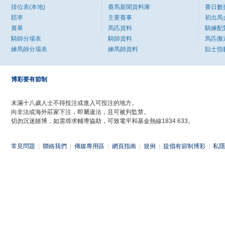
排位表(本地)
賽馬新聞資料庫
賽日數
賠率
主要賽事
初出馬
賽果
馬匹資料
騎練配
騎師分場表
騎師資料
馬匹搬
練馬師分場表
練馬師資料
貼士指
博彩要有節制
未滿十八歲人士不得投注或進入可投注的地方。
向非法或海外莊家下注，即屬違法，且可被判監禁。
切勿沉迷賭博，如需尋求輔導協助，可致電平和基金熱線1834 633。
常見問題
|
聯絡我們
|
傳媒專用區
|
網頁指南
|
規例
|
提倡有節制博彩
|
私隱