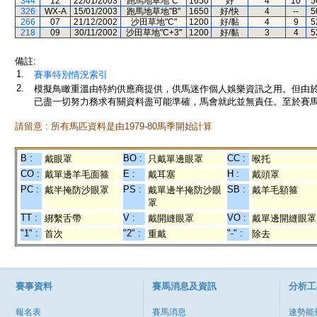
344
12
22/01/2003
跑馬地草地"C"
1650
好
4
10
5
326
WX-A
15/01/2003
跑馬地草地"B"
1650
好/快
4
--
5
266
07
21/12/2002
沙田草地"C"
1200
好/黏
4
9
5
218
09
30/11/2002
沙田草地"C+3"
1200
好/黏
3
4
5
備註:
1.
賽事特別情況索引
2.
模擬鳥瞰重溫由特約供應商提供，供馬迷作個人娛樂資訊之用。但由
已盡一切努力務求有關資料盡可能準確，馬會就此並無責任。至於賽馬
請留意 : 所有馬匹資料是由1979-80馬季開始計算
B :
BO :
CC :
戴眼罩
只戴單邊眼罩
喉托
CO :
E :
H :
戴單邊羊毛面箍
戴耳塞
戴頭罩
PC :
PS :
SB :
戴半掩防沙眼罩
戴單邊半掩防沙眼
戴羊毛額箍
罩
TT :
V :
VO :
綁繫舌帶
戴開縫眼罩
戴單邊開縫眼罩
"1" :
"2" :
"-" :
首次
重戴
除去
賽事資料
賽馬消息及資訊
分析工
報名表
賽馬消息
速勢能