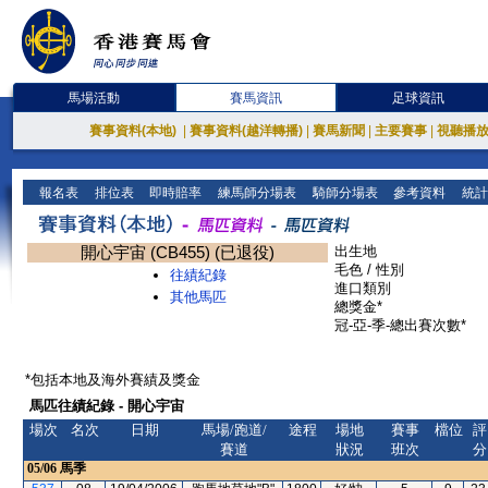
馬場活動
賽馬資訊
足球資訊
賽事資料(本地)
|
賽事資料(越洋轉播)
|
賽馬新聞
|
主要賽事
|
視聽播
報名表
排位表
即時賠率
練馬師分場表
騎師分場表
參考資料
統計
開心宇宙 (CB455) (已退役)
出生地
毛色 / 性別
往績紀錄
進口類別
其他馬匹
總獎金*
冠-亞-季-總出賽次數*
*包括本地及海外賽績及獎金
馬匹往績紀錄 - 開心宇宙
場次
名次
日期
馬場/跑道/
途程
場地
賽事
檔位
評
賽道
狀況
班次
分
05/06
馬季