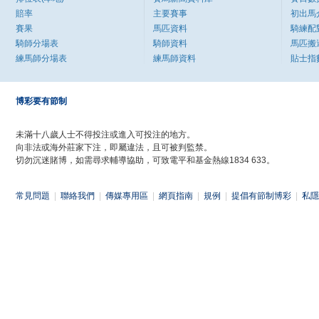
賠率
主要賽事
初出馬
賽果
馬匹資料
騎練配
騎師分場表
騎師資料
馬匹搬
練馬師分場表
練馬師資料
貼士指
博彩要有節制
未滿十八歲人士不得投注或進入可投注的地方。
向非法或海外莊家下注，即屬違法，且可被判監禁。
切勿沉迷賭博，如需尋求輔導協助，可致電平和基金熱線1834 633。
常見問題
|
聯絡我們
|
傳媒專用區
|
網頁指南
|
規例
|
提倡有節制博彩
|
私隱