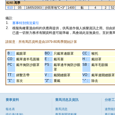
02/03
馬季
610
05
18/05/2003
沙田草地"C+3"
1400
黏
4
2
52
備註:
1.
賽事特別情況索引
2.
模擬鳥瞰重溫由特約供應商提供，供馬迷作個人娛樂資訊之用。但由
已盡一切努力務求有關資料盡可能準確，馬會就此並無責任。至於賽馬
請留意 : 所有馬匹資料是由1979-80馬季開始計算
B :
BO :
CC :
戴眼罩
只戴單邊眼罩
喉托
CO :
E :
H :
戴單邊羊毛面箍
戴耳塞
戴頭罩
PC :
PS :
SB :
戴半掩防沙眼罩
戴單邊半掩防沙眼
戴羊毛額箍
罩
TT :
V :
VO :
綁繫舌帶
戴開縫眼罩
戴單邊開縫眼罩
"1" :
"2" :
"-" :
首次
重戴
除去
賽事資料
賽馬消息及資訊
分析工
報名表
賽馬消息
速勢能
排位表(本地)
賽馬新聞資料庫
賽日數