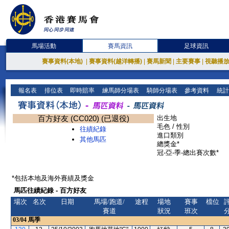
馬場活動
賽馬資訊
足球資訊
賽事資料(本地)
|
賽事資料(越洋轉播)
|
賽馬新聞
|
主要賽事
|
視聽播
報名表
排位表
即時賠率
練馬師分場表
騎師分場表
參考資料
統計
百方好友 (CC020) (已退役)
出生地
毛色 / 性別
往績紀錄
進口類別
其他馬匹
總獎金*
冠-亞-季-總出賽次數*
*包括本地及海外賽績及獎金
馬匹往績紀錄 - 百方好友
場次
名次
日期
馬場/跑道/
途程
場地
賽事
檔位
賽道
狀況
班次
03/04
馬季