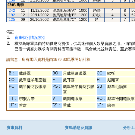
130
12
25/10/2003
跑馬地草地"C"
1000
好/快
5
8
3
02/03
馬季
242
11
11/12/2002
跑馬地草地"A"
1000
好/快
4
8
5
192
12
20/11/2002
跑馬地草地"B"
1200
好/快
4
6
5
125
09
26/10/2002
跑馬地草地"C"
1200
好
4
7
5
備註:
1.
賽事特別情況索引
2.
模擬鳥瞰重溫由特約供應商提供，供馬迷作個人娛樂資訊之用。但由
已盡一切努力務求有關資料盡可能準確，馬會就此並無責任。至於賽馬
請留意 : 所有馬匹資料是由1979-80馬季開始計算
B :
BO :
CC :
戴眼罩
只戴單邊眼罩
喉托
CO :
E :
H :
戴單邊羊毛面箍
戴耳塞
戴頭罩
PC :
PS :
SB :
戴半掩防沙眼罩
戴單邊半掩防沙眼
戴羊毛額箍
罩
TT :
V :
VO :
綁繫舌帶
戴開縫眼罩
戴單邊開縫眼罩
"1" :
"2" :
"-" :
首次
重戴
除去
賽事資料
賽馬消息及資訊
分析工