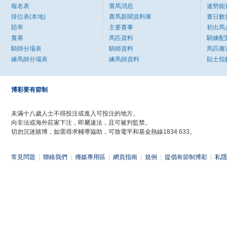
報名表
賽馬消息
速勢能
排位表(本地)
賽馬新聞資料庫
賽日數
賠率
主要賽事
初出馬
賽果
馬匹資料
騎練配
騎師分場表
騎師資料
馬匹搬
練馬師分場表
練馬師資料
貼士指
博彩要有節制
未滿十八歲人士不得投注或進入可投注的地方。
向非法或海外莊家下注，即屬違法，且可被判監禁。
切勿沉迷賭博，如需尋求輔導協助，可致電平和基金熱線1834 633。
常見問題
|
聯絡我們
|
傳媒專用區
|
網頁指南
|
規例
|
提倡有節制博彩
|
私隱